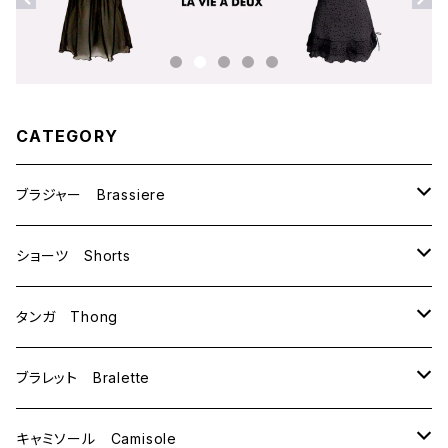
CATEGORY
ブラジャー Brassiere
B70
ショーツ Shorts
B75
M
タンガ Thong
C65
L
M
ブラレット Bralette
C70
M
キャミソール Camisole