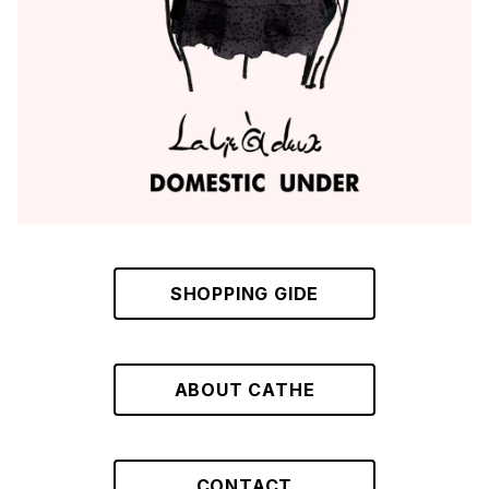
L
PURPLE
BLUE
ORANGE
GREEN
GRAY
SHOPPING GIDE
ABOUT CATHE
CONTACT