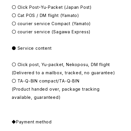
〇 Click Post・Yu-Packet (Japan Post)
〇 Cat POS / DM flight (Yamato)
〇 courier service Compact (Yamato)
〇 courier service (Sagawa Express)
● Service content
〇 Click post, Yu-packet, Nekoposu, DM flight
(Delivered to a mailbox, tracked, no guarantee)
〇 TA-Q-BIN compact/TA-Q-BIN
(Product handed over, package tracking
available, guaranteed)
◆Payment method