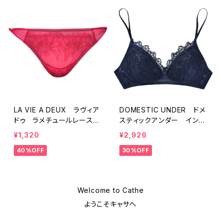
LA VIE A DEUX ラヴィア
DOMESTIC UNDER ドメ
ドゥ ラメチュールレース
スティックアンダー インケ
ショーツ （レッド） Mサイ
ミカルレース ブラレット
¥1,320
¥2,926
ズ 6204 SALE セー
ソフトブラ ノンワイヤー
40%OFF
30%OFF
ル 送料無料
（全３色）Mサイズ D2227
送料無料
Welcome to Cathe
ようこそキャサへ