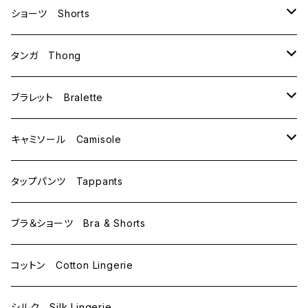
B70
ショーツ Shorts
B75
M
タンガ Thong
C65
L
M
ブラレット Bralette
C70
M
キャミソール Camisole
C75
L
M
タップパンツ Tappants
D65
L
ブラ＆ショーツ Bra & Shorts
D70
コットン Cotton Lingerie
E70
シルク Silk Lingerie