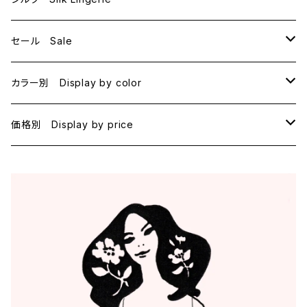
セール Sale
B70
カラー別 Display by color
B75
BLACK
価格別 Display by price
C65
PINK
~1000
C70
BEIGE
1000~
C75
NAVY
2000~
D65
RED
3000~