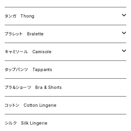
B75
M
タンガ Thong
C65
L
M
ブラレット Bralette
C70
M
キャミソール Camisole
C75
L
M
タップパンツ Tappants
D65
L
ブラ＆ショーツ Bra & Shorts
D70
コットン Cotton Lingerie
E70
シルク Silk Lingerie