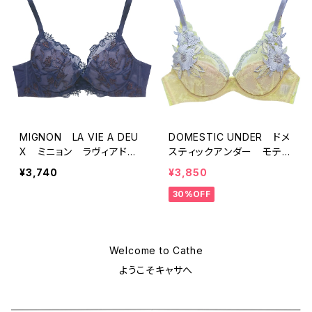
MIGNON LA VIE A DEU
DOMESTIC UNDER ドメ
X ミニョン ラヴィアド
スティックアンダー モティ
ゥ シェル＆チューリップ
フフルール ブラジャー（レ
¥3,740
¥3,850
ブラジャー（ネイビー）M20
モネード）D2255 送料無
30%OFF
07
料
Welcome to Cathe
ようこそキャサへ