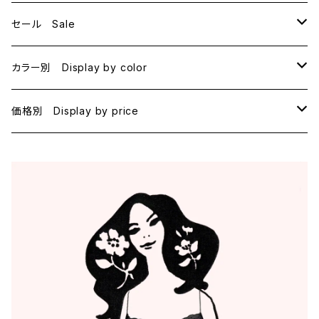
セール Sale
B70
カラー別 Display by color
B75
BLACK
価格別 Display by price
C65
PINK
~1000
C70
BEIGE
1000~
C75
NAVY
2000~
D65
RED
3000~