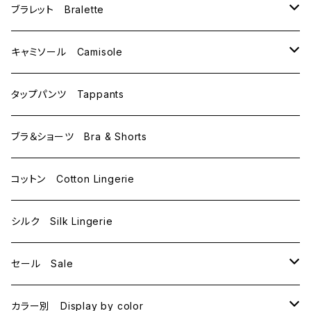
C65
L
M
ブラレット Bralette
C70
M
キャミソール Camisole
C75
L
M
タップパンツ Tappants
D65
L
ブラ＆ショーツ Bra & Shorts
D70
コットン Cotton Lingerie
E70
シルク Silk Lingerie
セール Sale
B70
カラー別 Display by color