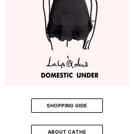
M
WHITE
10000~
L
PURPLE
BLUE
ORANGE
GREEN
GRAY
SHOPPING GIDE
ABOUT CATHE