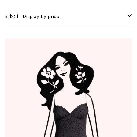
B75
BLACK
価格別 Display by price
C65
PINK
~1000
C70
BEIGE
1000~
C75
NAVY
2000~
D65
RED
3000~
D70
BROWN
4000~
E70
YELLOW
5000~