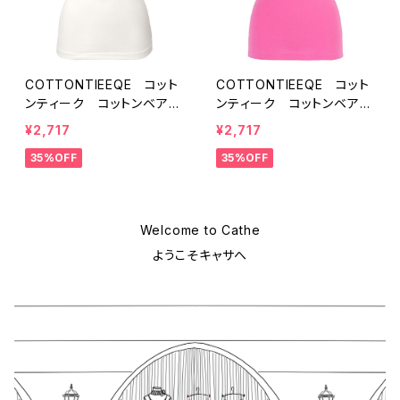
COTTONTIEEQE コット
COTTONTIEEQE コット
ンティーク コットンベア天
ンティーク コットンベア天
竺 パット付きキャミソー
竺 パット付きキャミソー
¥2,717
¥2,717
ル 敏感肌 お肌に優し
ル 敏感肌 お肌に優し
35%OFF
35%OFF
い 綿 コットン94％
い 綿 コットン94％
（オフホワイト）ＭＬサイズ
（ベリーピンク）ＭＬサイズ
SALE 送料無料
SALE 送料無料
Welcome to Cathe
ようこそキャサへ