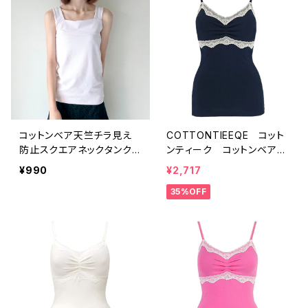
無料
コットンベア天竺チラ見え
COTTONTIEEQE コット
防止スクエアネックタンクト
ンティーク コットンベア天
ップ（パールピンク・ブラッ
竺 パット付きキャミソー
¥990
¥2,717
ク・ライトブルー）
ル 敏感肌 お肌に優し
35%OFF
い 綿 コットン94％
（ネイビー）ＭＬサイズ SAL
E 送料無料