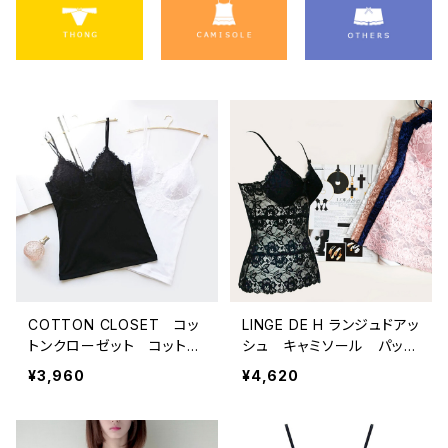
COTTON CLOSET コッ
LINGE DE H ランジュドアッ
トンクローゼット コットン1
シュ キャミソール パット
00％ パット付きキャミソ
付きキャミソール パット付
¥3,960
¥4,620
ール 綿100％（ブラック／
きキャミ カップ付きキャミ
ホワイト）お肌に優しい 敏
ソール カップ付きキャミ
感肌 ノンワイヤー 送料
キャミブラ 美胸（全5色）