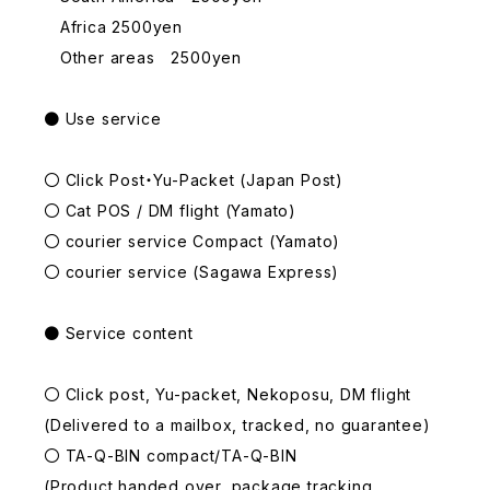
Africa 2500yen
Other areas 2500yen
● Use service
〇 Click Post・Yu-Packet (Japan Post)
〇 Cat POS / DM flight (Yamato)
〇 courier service Compact (Yamato)
〇 courier service (Sagawa Express)
● Service content
〇 Click post, Yu-packet, Nekoposu, DM flight
(Delivered to a mailbox, tracked, no guarantee)
〇 TA-Q-BIN compact/TA-Q-BIN
(Product handed over, package tracking