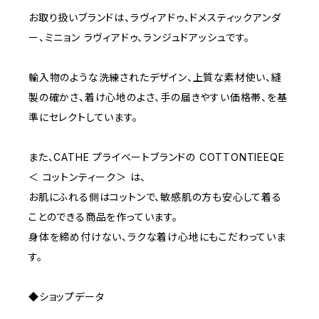
D65
RED
3000~
お取り扱いブランドは、ラヴィアドゥ、ドメスティックアンダ
ー、ミニョン ラヴィアドゥ、ランジュドアッシュです。
D70
BROWN
4000~
輸入物のような洗練されたデザイン、上質な素材使い、縫
E70
YELLOW
5000~
製の確かさ、着け心地のよさ、手の届きやすい価格帯、を基
準にセレクトしています。
M
WHITE
10000~
また、CATHE プライベートブランドの COTTONTIEEQE
＜ コットンティーク＞ は、
L
PURPLE
お肌にふれる側はコットンで、敏感肌の方も安心して着る
ことのできる商品を作っています。
BLUE
身体を締め付けない、ラクな着け心地にもこだわっていま
す。
ORANGE
◆ショップデータ
GREEN