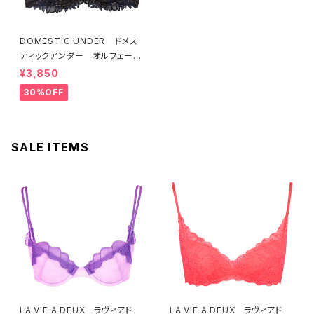
DOMESTIC UNDER ドメス
ティックアンダー オルフェーヴ
ル ブラジャー（ブラック）D225
¥3,850
4 送料無料
30%OFF
SALE ITEMS
LA VIE A DEUX ラヴィアド
LA VIE A DEUX ラヴィアド