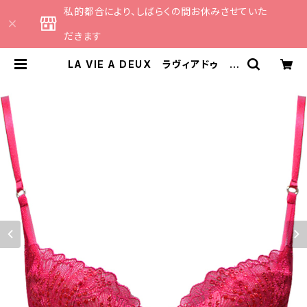
私的都合により、しばらくの間お休みさせていた
だきます
LA VIE A DEUX ラヴィアドゥ ラ
メチュールレース ブラジャー C75
ブラ （レッド）22452 SALE
セール 送料無料 | CATHE 日本
のランジェリーブランドのセレクトシ
ョップ