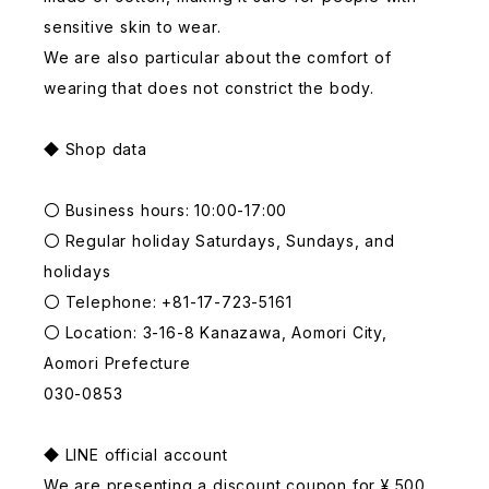
sensitive skin to wear.
We are also particular about the comfort of
wearing that does not constrict the body.
◆ Shop data
〇 Business hours: 10:00-17:00
〇 Regular holiday Saturdays, Sundays, and
holidays
〇 Telephone: +81-17-723-5161
〇 Location: 3-16-8 Kanazawa, Aomori City,
Aomori Prefecture
030-0853
◆ LINE official account
We are presenting a discount coupon for ¥ 500