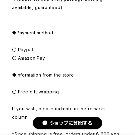
available, guaranteed)
◆Payment method
〇 Paypal
〇 Amazon Pay
◆Information from the store
〇 Free gift wrapping
If you wish, please indicate in the remarks
column.
ショップに質問する
*Since shipping is free, orders under 6,600 yen