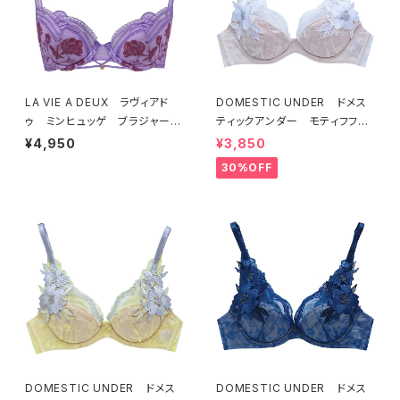
LA VIE A DEUX ラヴィアド
DOMESTIC UNDER ドメス
ゥ ミンヒュッゲ ブラジャー
ティックアンダー モティフフル
（ライラック）BRA LILAC 2249
ール ブラジャー（オフホワイ
¥4,950
¥3,850
7
ト）D2255
30%OFF
DOMESTIC UNDER ドメス
DOMESTIC UNDER ドメス