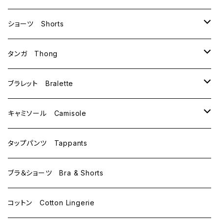
B70
ショーツ Shorts
B75
M
タンガ Thong
C65
L
M
ブラレット Bralette
C70
M
キャミソール Camisole
C75
L
M
タップパンツ Tappants
D65
L
ブラ＆ショーツ Bra & Shorts
D70
コットン Cotton Lingerie