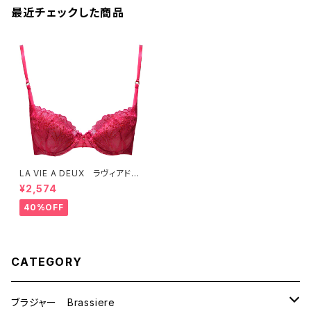
最近チェックした商品
LA VIE A DEUX ラヴィアド
ゥ ラメチュールレース ブラジ
¥2,574
ャー C75 ブラ （レッド）22
452 SALE セール 送料無
40%OFF
料
CATEGORY
ブラジャー Brassiere