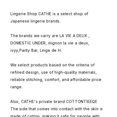
Lingerie Shop CATHE is a select shop of
Japanese lingerie brands.
The brands we carry are LA VIE A DEUX ,
DOMESTIC UNDER, mignon la vie a deux,
ivyy,Panty Bar, Linge de H.
We select products based on the criteria of
refined design, use of high-quality materials,
reliable stitching, comfort, and affordable price
range.
Also, CATHE's private brand COTTONTIEEQE
The side that comes into contact with the skin is
made of cotton, making it safe for people with