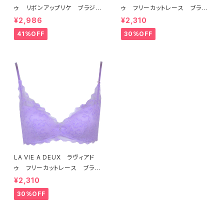
ゥ リボンアップリケ ブラジャ
ゥ フリーカットレース ブラレ
ー（ラベンダー） 22293 SA
ット ソフトブラ（トマトレッド）2
¥2,986
¥2,310
LE セール 送料無料
2457 SALE 送料無料
41%OFF
30%OFF
LA VIE A DEUX ラヴィアド
ゥ フリーカットレース ブラレ
ット ソフトブラ（ラベンダー）22
¥2,310
463 SALE 送料無料
30%OFF