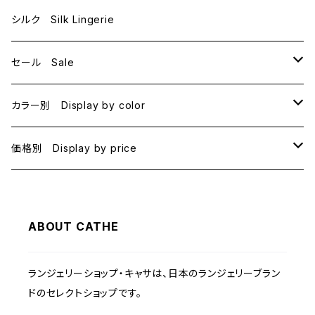
E70
シルク Silk Lingerie
セール Sale
B70
カラー別 Display by color
B75
BLACK
価格別 Display by price
C65
PINK
~1000
ABOUT CATHE
C70
BEIGE
1000~
ランジェリーショップ・キャサは、日本のランジェリーブラン
C75
NAVY
2000~
ドのセレクトショップです。