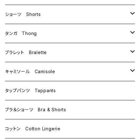
B70
ショーツ Shorts
B75
M
タンガ Thong
C65
L
M
ブラレット Bralette
C70
M
キャミソール Camisole
C75
L
M
タップパンツ Tappants
D65
L
ブラ＆ショーツ Bra & Shorts
D70
コットン Cotton Lingerie