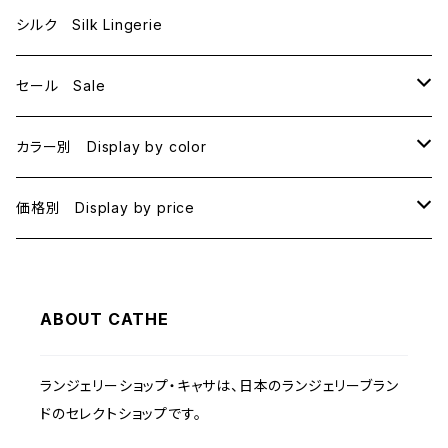
E70
シルク Silk Lingerie
セール Sale
B70
カラー別 Display by color
B75
BLACK
価格別 Display by price
C65
PINK
~1000
ABOUT CATHE
C70
BEIGE
1000~
ランジェリーショップ・キャサは、日本のランジェリーブラン
C75
NAVY
2000~
ドのセレクトショップです。