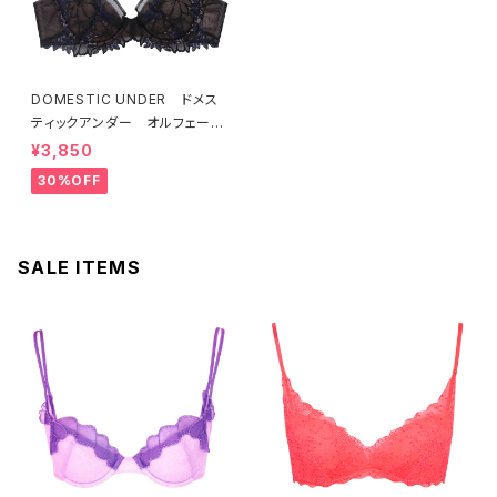
DOMESTIC UNDER ドメス
ティックアンダー オルフェーヴ
ル ブラジャー（ブラック）D225
¥3,850
4 送料無料
30%OFF
SALE ITEMS