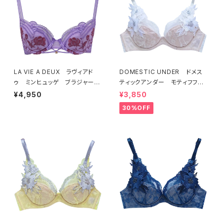
LA VIE A DEUX ラヴィアド
DOMESTIC UNDER ドメス
ゥ ミンヒュッゲ ブラジャー
ティックアンダー モティフフル
（ライラック）BRA LILAC 2249
ール ブラジャー（オフホワイ
¥4,950
¥3,850
7
ト）D2255
30%OFF