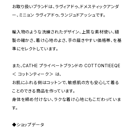
D65
RED
3000~
お取り扱いブランドは、ラヴィアドゥ、ドメスティックアンダ
ー、ミニョン ラヴィアドゥ、ランジュドアッシュです。
D70
BROWN
4000~
輸入物のような洗練されたデザイン、上質な素材使い、縫
E70
YELLOW
5000~
製の確かさ、着け心地のよさ、手の届きやすい価格帯、を基
準にセレクトしています。
M
WHITE
10000~
また、CATHE プライベートブランドの COTTONTIEEQE
＜ コットンティーク＞ は、
L
PURPLE
お肌にふれる側はコットンで、敏感肌の方も安心して着る
ことのできる商品を作っています。
BLUE
身体を締め付けない、ラクな着け心地にもこだわっていま
す。
ORANGE
◆ショップデータ
GREEN