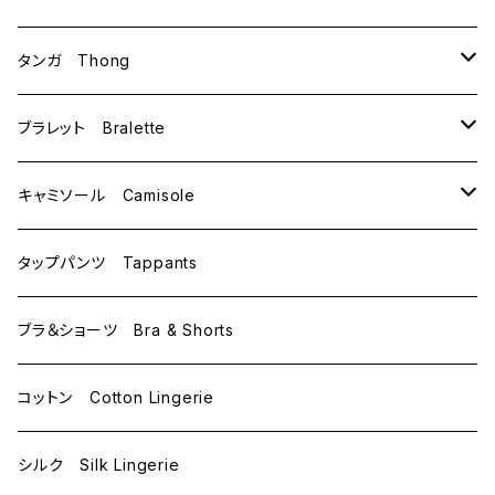
B75
M
タンガ Thong
C65
L
M
ブラレット Bralette
C70
M
キャミソール Camisole
C75
L
M
タップパンツ Tappants
D65
L
ブラ＆ショーツ Bra & Shorts
D70
コットン Cotton Lingerie
E70
シルク Silk Lingerie