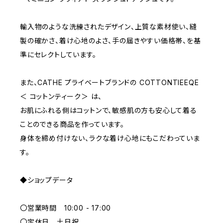
D70
BROWN
4000~
輸入物のような洗練されたデザイン、上質な素材使い、縫
E70
YELLOW
5000~
製の確かさ、着け心地のよさ、手の届きやすい価格帯、を基
準にセレクトしています。
M
WHITE
10000~
また、CATHE プライベートブランドの COTTONTIEEQE
＜ コットンティーク＞ は、
L
PURPLE
お肌にふれる側はコットンで、敏感肌の方も安心して着る
ことのできる商品を作っています。
BLUE
身体を締め付けない、ラクな着け心地にもこだわっていま
す。
ORANGE
◆ショップデータ
GREEN
〇営業時間 10:00 - 17:00
GRAY
〇定休日 土日祝