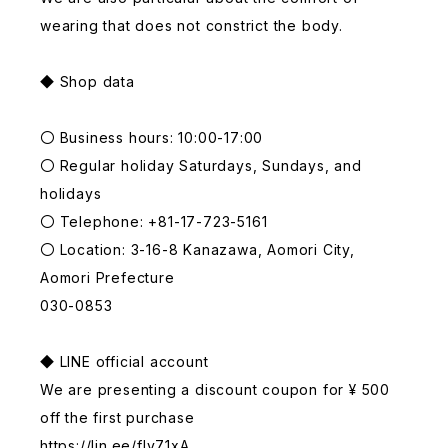
wearing that does not constrict the body.
◆ Shop data
〇 Business hours: 10:00-17:00
〇 Regular holiday Saturdays, Sundays, and
holidays
〇 Telephone: +81-17-723-5161
〇 Location: 3-16-8 Kanazawa, Aomori City,
Aomori Prefecture
030-0853
◆ LINE official account
We are presenting a discount coupon for ¥ 500
off the first purchase
https://lin.ee/fIv71xA