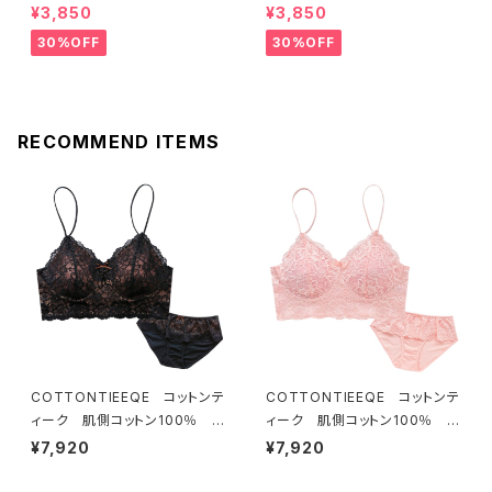
ール ブラジャー（レモネード）
ール ブラジャー（ブルー）D22
¥3,850
¥3,850
D2255 送料無料
55
30%OFF
30%OFF
RECOMMEND ITEMS
COTTONTIEEQE コットンテ
COTTONTIEEQE コットンテ
ィーク 肌側コットン100％ ソ
ィーク 肌側コットン100％ ソ
フトブラ ＆ ショーツセット（ブラ
フトブラ ＆ ショーツセット（ピー
¥7,920
¥7,920
ック）
チ）