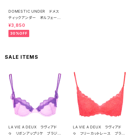
DOMESTIC UNDER ドメス
ティックアンダー オルフェーヴ
ル ブラジャー（ブラック）D225
¥3,850
4 送料無料
30%OFF
SALE ITEMS
LA VIE A DEUX ラヴィアド
LA VIE A DEUX ラヴィアド
ゥ リボンアップリケ ブラジャ
ゥ フリーカットレース ブラレ