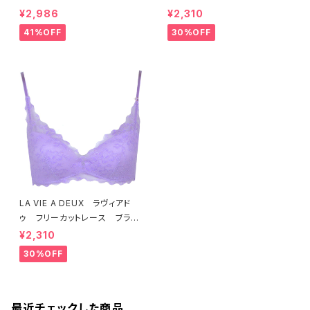
ー（ラベンダー） 22293 SA
ット ソフトブラ（トマトレッド）2
¥2,986
¥2,310
LE セール 送料無料
2457 SALE 送料無料
41%OFF
30%OFF
LA VIE A DEUX ラヴィアド
ゥ フリーカットレース ブラレ
ット ソフトブラ（ラベンダー）22
¥2,310
463 SALE 送料無料
30%OFF
最近チェックした商品