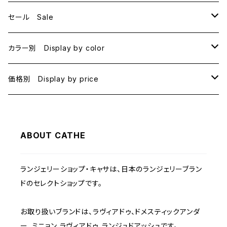
セール Sale
B70
カラー別 Display by color
B75
BLACK
価格別 Display by price
C65
PINK
~1000
ABOUT CATHE
C70
BEIGE
1000~
ランジェリーショップ・キャサは、日本のランジェリーブラン
C75
NAVY
2000~
ドのセレクトショップです。
D65
RED
3000~
お取り扱いブランドは、ラヴィアドゥ、ドメスティックアンダ
ー、ミニョン ラヴィアドゥ、ランジュドアッシュです。