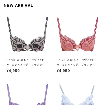
NEW ARRIVAL
LA VIE A DEUX ラヴィアド
LA VIE A DEUX ラヴィアド
ゥ ミンヒュッゲ ブラジャー
ゥ ミンヒュッゲ ブラジャー
（ブラック）BRA BLACK 2249
（ヒュッゲオレンジ）BRA HYGG
¥4,950
¥4,950
7
E ORANGE 22497