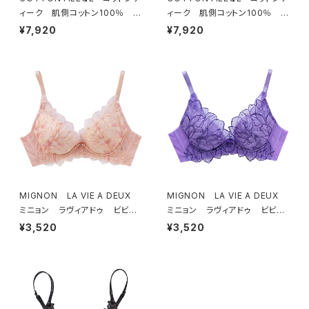
ィーク 肌側コットン100％ ソ
ィーク 肌側コットン100％ ソ
フトブラ ＆ ショーツセット（ブラ
フトブラ ＆ ショーツセット（ピー
¥7,920
¥7,920
ック）
チ）
MIGNON LA VIE A DEUX
MIGNON LA VIE A DEUX
ミニョン ラヴィアドゥ ビビア
ミニョン ラヴィアドゥ ビビア
ーナ ブラジャー（ピーチ）M20
ーナ ブラジャー（ヴィオレッタ）
¥3,520
¥3,520
06
M2006 送料無料