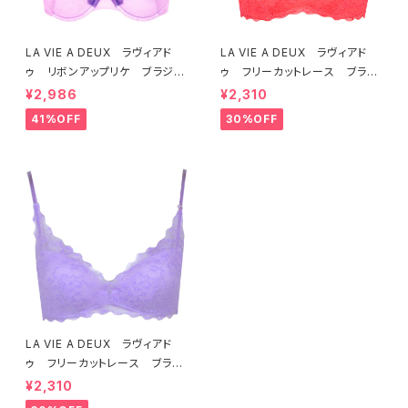
LA VIE A DEUX ラヴィアド
LA VIE A DEUX ラヴィアド
ゥ リボンアップリケ ブラジャ
ゥ フリーカットレース ブラレ
ー（ラベンダー） 22293 SA
ット ソフトブラ（トマトレッド）2
¥2,986
¥2,310
LE セール 送料無料
2457 SALE 送料無料
41%OFF
30%OFF
LA VIE A DEUX ラヴィアド
ゥ フリーカットレース ブラレ
ット ソフトブラ（ラベンダー）22
¥2,310
463 SALE 送料無料