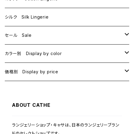
E70
シルク Silk Lingerie
セール Sale
B70
カラー別 Display by color
B75
BLACK
価格別 Display by price
C65
PINK
~1000
ABOUT CATHE
C70
BEIGE
1000~
ランジェリーショップ・キャサは、日本のランジェリーブラン
C75
NAVY
2000~
ドのセレクトショップです。