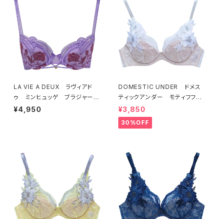
LA VIE A DEUX ラヴィアド
DOMESTIC UNDER ドメス
ゥ ミンヒュッゲ ブラジャー
ティックアンダー モティフフル
（ライラック）BRA LILAC 2249
ール ブラジャー（オフホワイ
¥4,950
¥3,850
7
ト）D2255
30%OFF