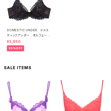
DOMESTIC UNDER ドメス
ティックアンダー オルフェーヴ
ル ブラジャー（ブラック）D225
¥3,850
4 送料無料
30%OFF
SALE ITEMS