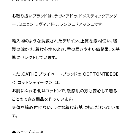
D65
RED
3000~
お取り扱いブランドは、ラヴィアドゥ、ドメスティックアンダ
ー、ミニョン ラヴィアドゥ、ランジュドアッシュです。
D70
BROWN
4000~
輸入物のような洗練されたデザイン、上質な素材使い、縫
E70
YELLOW
5000~
製の確かさ、着け心地のよさ、手の届きやすい価格帯、を基
準にセレクトしています。
M
WHITE
10000~
また、CATHE プライベートブランドの COTTONTIEEQE
＜ コットンティーク＞ は、
L
PURPLE
お肌にふれる側はコットンで、敏感肌の方も安心して着る
ことのできる商品を作っています。
BLUE
身体を締め付けない、ラクな着け心地にもこだわっていま
す。
ORANGE
◆ショップデータ