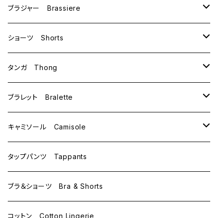
ブラジャー Brassiere
B70
ショーツ Shorts
B75
M
タンガ Thong
C65
L
M
ブラレット Bralette
C70
M
キャミソール Camisole
C75
L
M
タップパンツ Tappants
D65
L
ブラ＆ショーツ Bra & Shorts
D70
コットン Cotton Lingerie