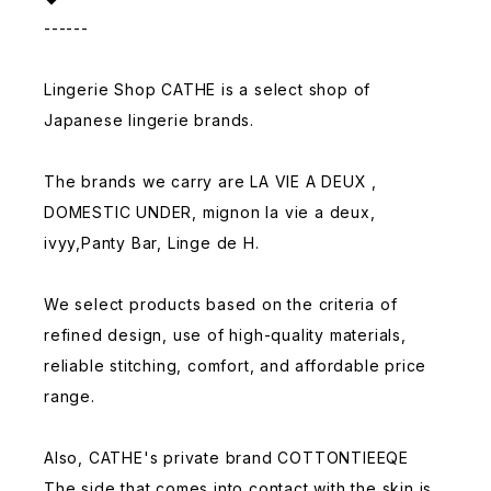
------
Lingerie Shop CATHE is a select shop of
Japanese lingerie brands.
The brands we carry are LA VIE A DEUX ,
DOMESTIC UNDER, mignon la vie a deux,
ivyy,Panty Bar, Linge de H.
We select products based on the criteria of
refined design, use of high-quality materials,
reliable stitching, comfort, and affordable price
range.
Also, CATHE's private brand COTTONTIEEQE
The side that comes into contact with the skin is