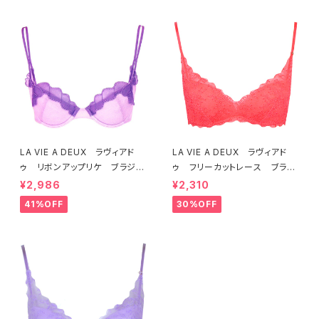
LA VIE A DEUX ラヴィアド
LA VIE A DEUX ラヴィアド
ゥ リボンアップリケ ブラジャ
ゥ フリーカットレース ブラレ
ー（ラベンダー） 22293 SA
ット ソフトブラ（トマトレッド）2
¥2,986
¥2,310
LE セール 送料無料
2457 SALE 送料無料
41%OFF
30%OFF