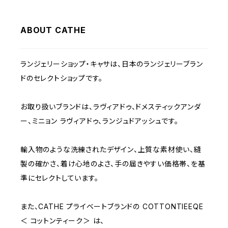
C65
PINK
~1000
ABOUT CATHE
C70
BEIGE
1000~
ランジェリーショップ・キャサは、日本のランジェリーブラン
C75
NAVY
2000~
ドのセレクトショップです。
D65
RED
3000~
お取り扱いブランドは、ラヴィアドゥ、ドメスティックアンダ
ー、ミニョン ラヴィアドゥ、ランジュドアッシュです。
D70
BROWN
4000~
輸入物のような洗練されたデザイン、上質な素材使い、縫
E70
YELLOW
5000~
製の確かさ、着け心地のよさ、手の届きやすい価格帯、を基
準にセレクトしています。
M
WHITE
10000~
また、CATHE プライベートブランドの COTTONTIEEQE
＜ コットンティーク＞ は、
L
PURPLE