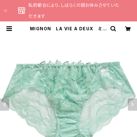
私的都合により、しばらくの間お休みさせていた
だきます
MIGNON LA VIE A DEUX ミニ
ョン ラヴィアドゥ ル・ペタル ショ
ーツ（シーグリーン）Ｍサイズ M601
3 | CATHE 日本のランジェリーブ
ランドのセレクトショップ