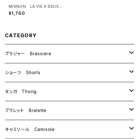
MIGNON LA VIE A DEUX
ミニョン ラヴィアドゥ ル・ペタ
¥1,760
ル ショーツ（シーグリーン）Ｍ
サイズ M6013
CATEGORY
ブラジャー Brassiere
B70
ショーツ Shorts
B75
M
タンガ Thong
C65
L
M
ブラレット Bralette
C70
M
キャミソール Camisole