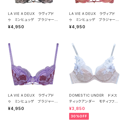
LA VIE A DEUX ラヴィアド
LA VIE A DEUX ラヴィアド
ゥ ミンヒュッゲ ブラジャー
ゥ ミンヒュッゲ ブラジャー
（ブラック）BRA BLACK 2249
（ヒュッゲオレンジ）BRA HYGG
¥4,950
¥4,950
7
E ORANGE 22497
LA VIE A DEUX ラヴィアド
DOMESTIC UNDER ドメス
ゥ ミンヒュッゲ ブラジャー
ティックアンダー モティフフル
（ライラック）BRA LILAC 2249
ール ブラジャー（オフホワイ
¥4,950
¥3,850
7
ト）D2255
30%OFF