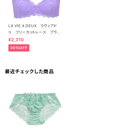
LA VIE A DEUX ラヴィアド
ゥ フリーカットレース ブラレ
ット ソフトブラ（ラベンダー）22
¥2,310
463 SALE 送料無料
30%OFF
最近チェックした商品