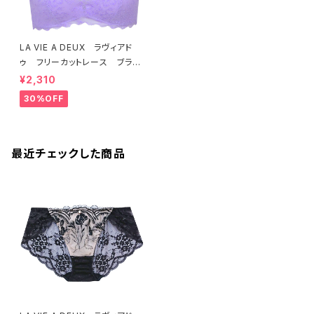
LA VIE A DEUX ラヴィアド
ゥ フリーカットレース ブラレ
ット ソフトブラ（ラベンダー）22
¥2,310
463 SALE 送料無料
30%OFF
最近チェックした商品