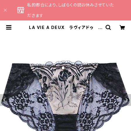
私的都合により、しばらくの間お休みさせていた
だきます
LA VIE A DEUX ラヴィアドゥ ミ
ンヒュッゲ ショーツ（ブラック）SHO
RTS BLACK 6254 | CATHE 日
本のランジェリーブランドのセレクト
ショップ