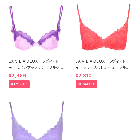
LA VIE A DEUX ラヴィアド
LA VIE A DEUX ラヴィアド
ゥ リボンアップリケ ブラジャ
ゥ フリーカットレース ブラレ
ー（ラベンダー） 22293 SA
ット ソフトブラ（トマトレッド）2
¥2,986
¥2,310
LE セール 送料無料
2457 SALE 送料無料
41%OFF
30%OFF