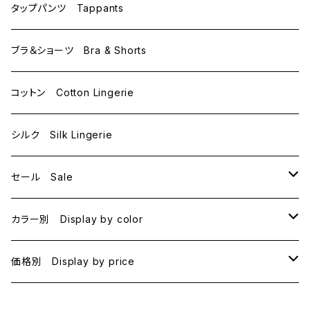
C75
L
M
タップパンツ Tappants
D65
L
ブラ＆ショーツ Bra & Shorts
D70
コットン Cotton Lingerie
E70
シルク Silk Lingerie
セール Sale
B70
カラー別 Display by color
B75
BLACK
価格別 Display by price
C65
PINK
~1000