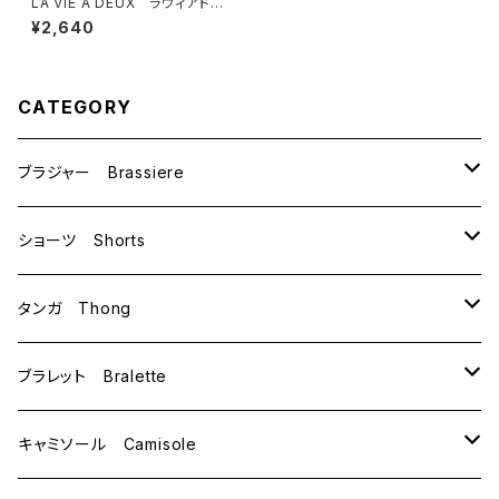
LA VIE A DEUX ラヴィアド
ゥ ミンヒュッゲ ショーツ（ブ
¥2,640
ラック）SHORTS BLACK 625
4
CATEGORY
ブラジャー Brassiere
B70
ショーツ Shorts
B75
M
タンガ Thong
C65
L
M
ブラレット Bralette
C70
M
キャミソール Camisole