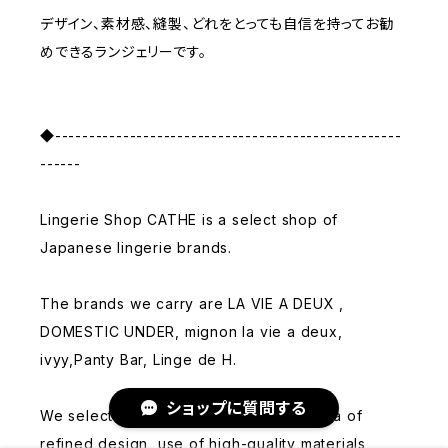
デザイン、素材感、縫製、どれをとっても自信を持ってお勧
めできるランジェリーです。
◆---------------------------------------------------
------
Lingerie Shop CATHE is a select shop of
Japanese lingerie brands.
The brands we carry are LA VIE A DEUX ,
DOMESTIC UNDER, mignon la vie a deux,
ivyy,Panty Bar, Linge de H.
ショップに質問する
We select products based on the criteria of
refined design, use of high-quality materials,