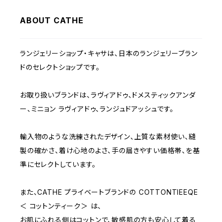
ABOUT CATHE
C70
BEIGE
1000~
ランジェリーショップ・キャサは、日本のランジェリーブラン
C75
NAVY
2000~
ドのセレクトショップです。
D65
RED
3000~
お取り扱いブランドは、ラヴィアドゥ、ドメスティックアンダ
ー、ミニョン ラヴィアドゥ、ランジュドアッシュです。
D70
BROWN
4000~
輸入物のような洗練されたデザイン、上質な素材使い、縫
E70
YELLOW
5000~
製の確かさ、着け心地のよさ、手の届きやすい価格帯、を基
準にセレクトしています。
M
WHITE
10000~
また、CATHE プライベートブランドの COTTONTIEEQE
＜ コットンティーク＞ は、
L
PURPLE
お肌にふれる側はコットンで、敏感肌の方も安心して着る