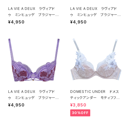
LA VIE A DEUX ラヴィアド
LA VIE A DEUX ラヴィアド
ゥ ミンヒュッゲ ブラジャー
ゥ ミンヒュッゲ ブラジャー
（ブラック）BRA BLACK 2249
（ヒュッゲオレンジ）BRA HYGG
¥4,950
¥4,950
7
E ORANGE 22497
LA VIE A DEUX ラヴィアド
DOMESTIC UNDER ドメス
ゥ ミンヒュッゲ ブラジャー
ティックアンダー モティフフル
（ライラック）BRA LILAC 2249
ール ブラジャー（オフホワイ
¥4,950
¥3,850
7
ト）D2255
30%OFF