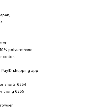
Japan)
na
ster
, 19% polyurethane
er cotton
e PayID shopping app
for shorts 6254
or thong 6255
browser