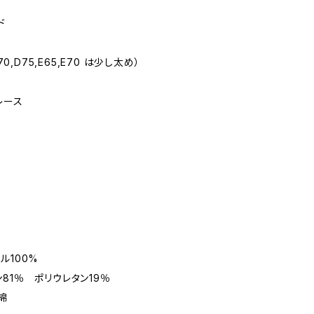
ド
0,D75,E65,E70 は少し太め）
レース
）
ル100%
1％ ポリウレタン19％
綿