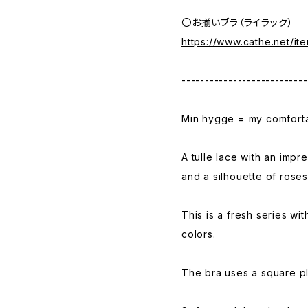
〇お揃いブラ（ライラック）
https://www.cathe.net/i
---------------------------
Min hygge = my comforta
A tulle lace with an impr
and a silhouette of roses
This is a fresh series w
colors.
The bra uses a square pl