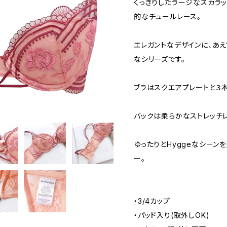
くっきりしたラージなスカラ
的なチュールレース。
エレガントなデザインに、あ
なシリーズです。
ブラはスクエアプレートと３本
バックは柔らかなストレッチ
ゆったりとHyggeなシーン
ー。
・3/4カップ
・パッド入り(取外しOK)