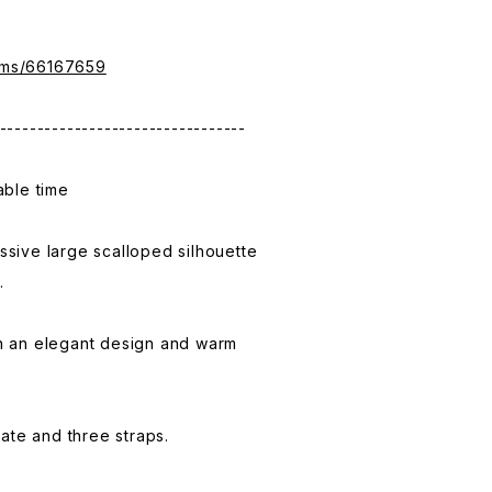
tems/66167659
---------------------------------
ble time
essive large scalloped silhouette
.
ith an elegant design and warm
ate and three straps.