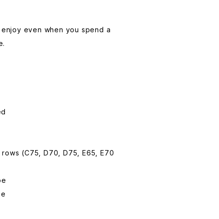
to enjoy even when you spend a
e.
ed
 rows (C75, D70, D75, E65, E70
pe
ce