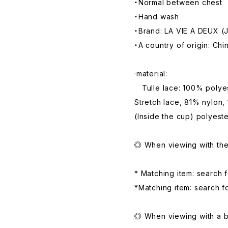
・Normal between chest
・Hand wash
・Brand: LA VIE A DEUX (
・A country of origin: Chi
·material:
Tulle lace: 100% polye
Stretch lace, 81% nylon
(Inside the cup) polyest
◎ When viewing with th
* Matching item: search 
*Matching item: search f
◎ When viewing with a 