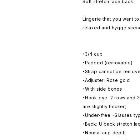
Soft stretch lace back.
Lingerie that you want 
relaxed and hygge scen
・3/4 cup
・Padded (removable)
・Strap cannot be remov
・Adjuster: Rose gold
・With side bones
・Hook eye: 2 rows and 3
are slightly thicker)
・Under-free ・Glasses ty
・Back: U back stretch la
・Normal cup depth