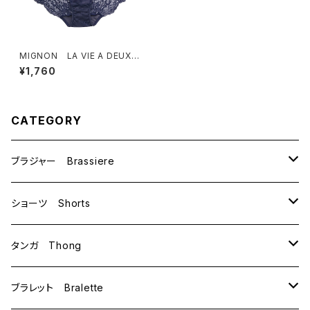
MIGNON LA VIE A DEUX
ミニョン ラヴィアドゥ シェル
¥1,760
＆チューリップ ショーツ（ネイ
ビー）Mサイズ M6011
CATEGORY
ブラジャー Brassiere
B70
ショーツ Shorts
B75
M
タンガ Thong
C65
L
M
ブラレット Bralette