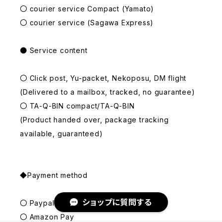
〇 courier service Compact (Yamato)
〇 courier service (Sagawa Express)
● Service content
〇 Click post, Yu-packet, Nekoposu, DM flight
(Delivered to a mailbox, tracked, no guarantee)
〇 TA-Q-BIN compact/TA-Q-BIN
(Product handed over, package tracking
available, guaranteed)
◆Payment method
ショップに質問する
〇 Paypal
〇 Amazon Pay