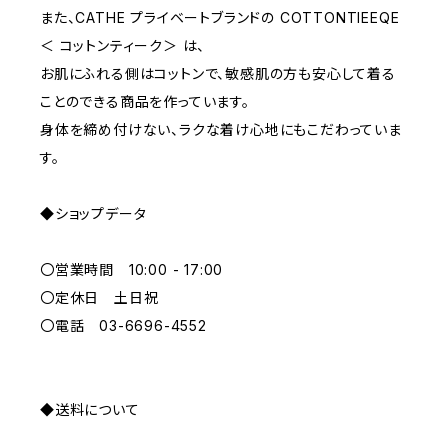
また、CATHE プライベートブランドの COTTONTIEEQE
＜ コットンティーク＞ は、
L
PURPLE
お肌にふれる側はコットンで、敏感肌の方も安心して着る
ことのできる商品を作っています。
BLUE
身体を締め付けない、ラクな着け心地にもこだわっていま
す。
ORANGE
◆ショップデータ
GREEN
〇営業時間 10:00 - 17:00
GRAY
〇定休日 土日祝
〇電話 03-6696-4552
◆送料について