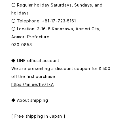
〇 Regular holiday Saturdays, Sundays, and
holidays
〇 Telephone: +81-17-723-5161
〇 Location: 3-16-8 Kanazawa, Aomori City,
Aomori Prefecture
030-0853
◆ LINE official account
We are presenting a discount coupon for ¥ 500
off the first purchase
https://lin.ee/fIv71xA
◆ About shipping
[ Free shipping in Japan ]