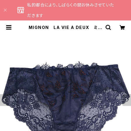
私的都合により、しばらくの間お休みさせていた
だきます
MIGNON LA VIE A DEUX ミニ
ョン ラヴィアドゥ シェル＆チューリ
ップ ショーツ（ネイビー）Mサイズ
M6011 | CATHE 日本のランジェ
リーブランドのセレクトショップ