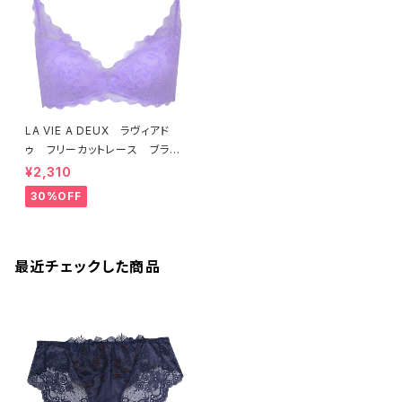
LA VIE A DEUX ラヴィアド
ゥ フリーカットレース ブラレ
ット ソフトブラ（ラベンダー）22
¥2,310
463 SALE 送料無料
30%OFF
最近チェックした商品