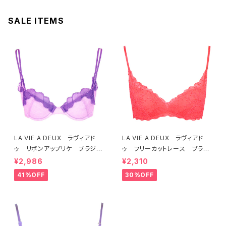
SALE ITEMS
LA VIE A DEUX ラヴィアド
LA VIE A DEUX ラヴィアド
ゥ リボンアップリケ ブラジャ
ゥ フリーカットレース ブラレ
ー（ラベンダー） 22293 SA
ット ソフトブラ（トマトレッド）2
¥2,986
¥2,310
LE セール 送料無料
2457 SALE 送料無料
41%OFF
30%OFF