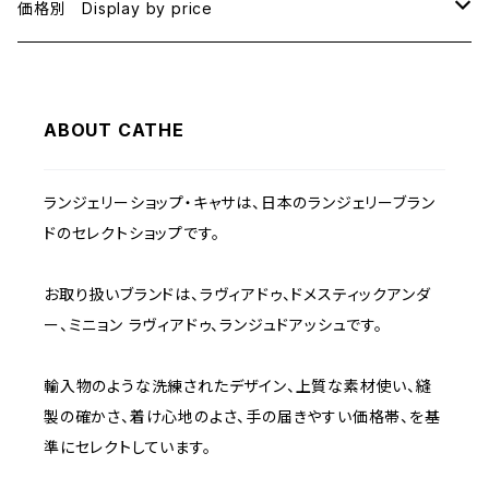
B75
BLACK
価格別 Display by price
C65
PINK
~1000
ABOUT CATHE
C70
BEIGE
1000~
ランジェリーショップ・キャサは、日本のランジェリーブラン
C75
NAVY
2000~
ドのセレクトショップです。
D65
RED
3000~
お取り扱いブランドは、ラヴィアドゥ、ドメスティックアンダ
ー、ミニョン ラヴィアドゥ、ランジュドアッシュです。
D70
BROWN
4000~
輸入物のような洗練されたデザイン、上質な素材使い、縫
E70
YELLOW
5000~
製の確かさ、着け心地のよさ、手の届きやすい価格帯、を基
準にセレクトしています。
M
WHITE
10000~