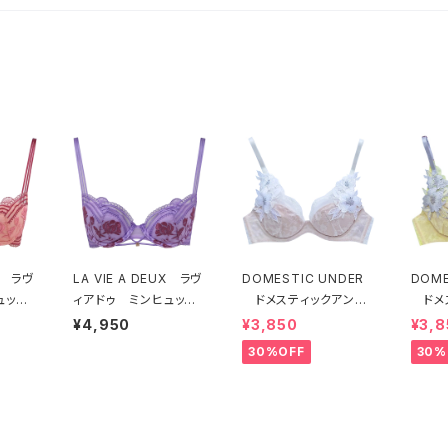
UX ラヴ
LA VIE A DEUX ラヴ
DOMESTIC UNDER
DOME
ュッ
ィアドゥ ミンヒュッ
ドメスティックアンダ
ドメ
ヒュッ
ゲ ブラジャー（ライラ
ー モティフフルール
ー 
¥4,950
¥3,850
¥3,8
G
ック）BRA LILAC 224
ブラジャー（オフホワイ
ブラジ
30%OFF
30%
ANGE 22497
97
ト）D2255
D22