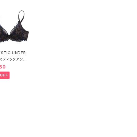
STIC UNDER
スティックアンダ
ルフェーヴル ブ
50
ー（ブラック）D22
OFF
送料無料