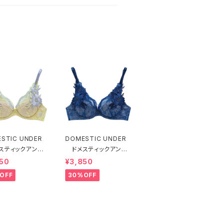
STIC UNDER
DOMESTIC UNDER
スティックアンダ
ドメスティックアンダ
モティフフルール
ー モティフフルール
50
¥3,850
ャー（レモネード）
ブラジャー（ブルー）D2
OFF
30%OFF
55 送料無料
255