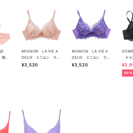
EQE
MIGNON LA VIE A
MIGNON LA VIE A
DOME
 肌側
DEUX ミニョン ラヴ
DEUX ミニョン ラヴ
ドメ
ソフト
ィアドゥ ビビアーナ
ィアドゥ ビビアーナ
ー オ
¥3,520
¥3,520
¥3,8
セット
ブラジャー（ピーチ）M2
ブラジャー（ヴィオレッ
ラジャ
30%
006
タ）M2006 送料無料
54 