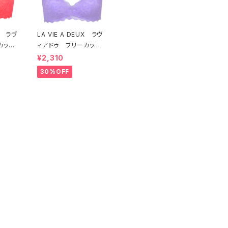
UX ラヴ
LA VIE A DEUX ラヴ
カット
ィアドゥ フリーカット
ト ソ
レース ブラレット ソ
¥2,310
ッド）2
フトブラ（ラベンダー）22
30%OFF
 送料無
463 SALE 送料無
料