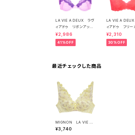
LA VIE A DEUX ラヴ
LA VIE A DE
ィアドゥ リボンアップ
ィアドゥ フリー
リケ ブラジャー（ラベ
レース ブラレッ
¥2,986
¥2,310
ンダー） 22293 SA
フトブラ（トマトレ
41%OFF
30%OFF
LE セール 送料無料
2457 SALE
料
最近チェックした商品
MIGNON LA VIE A
DEUX ミニョンラヴィ
¥3,740
アドゥ シェル＆チュー