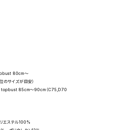
）
pbust 80cm〜
70 位のサイズが目安）
 topbust 85cm〜90cm（C75,D70
リエステル100%