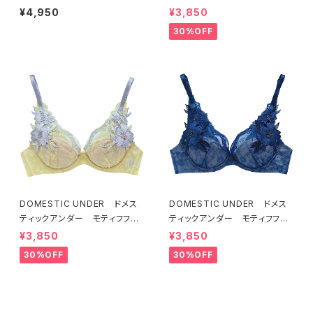
（ライラック）BRA LILAC 2249
ール ブラジャー（オフホワイ
¥4,950
¥3,850
7
ト）D2255
30%OFF
DOMESTIC UNDER ドメス
DOMESTIC UNDER ドメス
ティックアンダー モティフフル
ティックアンダー モティフフル
ール ブラジャー（レモネード）
ール ブラジャー（ブルー）D22
¥3,850
¥3,850
D2255 送料無料
55
30%OFF
30%OFF