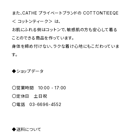
M
WHITE
10000~
また、CATHE プライベートブランドの COTTONTIEEQE
＜ コットンティーク＞ は、
L
PURPLE
お肌にふれる側はコットンで、敏感肌の方も安心して着る
ことのできる商品を作っています。
BLUE
身体を締め付けない、ラクな着け心地にもこだわっていま
す。
ORANGE
◆ショップデータ
GREEN
〇営業時間 10:00 - 17:00
GRAY
〇定休日 土日祝
〇電話 03-6696-4552
◆送料について