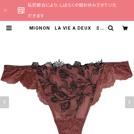
私的都合により、しばらくの間お休みさせていた
だきます
MIGNON LA VIE A DEUX ミニ
ョン ラヴィアドゥ シェル＆チューリ
ップ タンガ（ライトブラウン）Mサイ
ズ M6011 | CATHE 日本のラン
ジェリーブランドのセレクトショップ