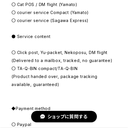
〇 Cat POS / DM flight (Yamato)
〇 courier service Compact (Yamato)
〇 courier service (Sagawa Express)
● Service content
〇 Click post, Yu-packet, Nekoposu, DM flight
(Delivered to a mailbox, tracked, no guarantee)
〇 TA-Q-BIN compact/TA-Q-BIN
(Product handed over, package tracking
available, guaranteed)
◆Payment method
ショップに質問する
〇 Paypal