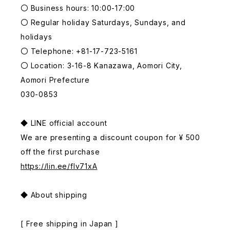
〇 Business hours: 10:00-17:00
〇 Regular holiday Saturdays, Sundays, and
holidays
〇 Telephone: +81-17-723-5161
〇 Location: 3-16-8 Kanazawa, Aomori City,
Aomori Prefecture
030-0853
◆ LINE official account
We are presenting a discount coupon for ¥ 500
off the first purchase
https://lin.ee/fIv71xA
◆ About shipping
[ Free shipping in Japan ]