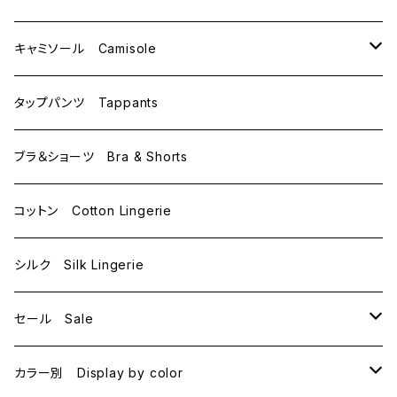
C70
M
キャミソール Camisole
C75
L
M
タップパンツ Tappants
D65
L
ブラ＆ショーツ Bra & Shorts
D70
コットン Cotton Lingerie
E70
シルク Silk Lingerie
セール Sale
B70
カラー別 Display by color