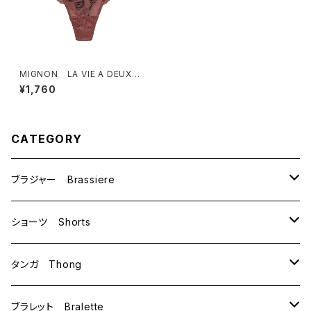
MIGNON LA VIE A DEUX
ミニョン ラヴィアドゥ シェル
¥1,760
＆チューリップ タンガ（ライトブ
ラウン）Mサイズ M6011
CATEGORY
ブラジャー Brassiere
B70
ショーツ Shorts
B75
M
タンガ Thong
C65
L
M
ブラレット Bralette