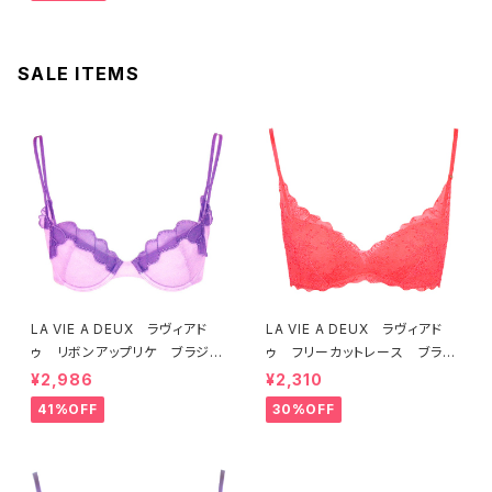
SALE ITEMS
LA VIE A DEUX ラヴィアド
LA VIE A DEUX ラヴィアド
ゥ リボンアップリケ ブラジャ
ゥ フリーカットレース ブラレ
ー（ラベンダー） 22293 SA
ット ソフトブラ（トマトレッド）2
¥2,986
¥2,310
LE セール 送料無料
2457 SALE 送料無料
41%OFF
30%OFF