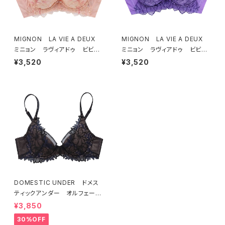
MIGNON LA VIE A DEUX
MIGNON LA VIE A DEUX
ミニョン ラヴィアドゥ ビビア
ミニョン ラヴィアドゥ ビビア
ーナ ブラジャー（ピーチ）M20
ーナ ブラジャー（ヴィオレッタ）
¥3,520
¥3,520
06
M2006 送料無料
DOMESTIC UNDER ドメス
ティックアンダー オルフェーヴ
ル ブラジャー（ブラック）D225
¥3,850
4 送料無料
30%OFF