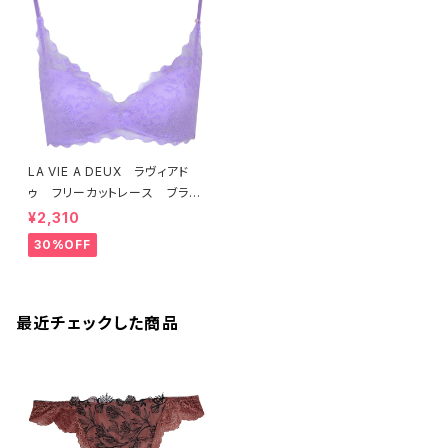
LA VIE A DEUX ラヴィアド
ゥ フリーカットレース ブラレ
ット ソフトブラ（ラベンダー）22
¥2,310
463 SALE 送料無料
30%OFF
最近チェックした商品