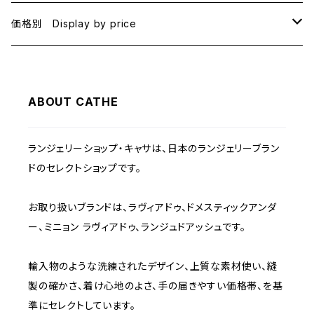
B75
BLACK
価格別 Display by price
C65
PINK
~1000
ABOUT CATHE
C70
BEIGE
1000~
ランジェリーショップ・キャサは、日本のランジェリーブラン
C75
NAVY
2000~
ドのセレクトショップです。
D65
RED
3000~
お取り扱いブランドは、ラヴィアドゥ、ドメスティックアンダ
ー、ミニョン ラヴィアドゥ、ランジュドアッシュです。
D70
BROWN
4000~
輸入物のような洗練されたデザイン、上質な素材使い、縫
E70
YELLOW
5000~
製の確かさ、着け心地のよさ、手の届きやすい価格帯、を基
準にセレクトしています。