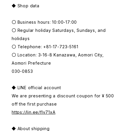
◆ Shop data
〇 Business hours: 10:00-17:00
〇 Regular holiday Saturdays, Sundays, and
holidays
〇 Telephone: +81-17-723-5161
〇 Location: 3-16-8 Kanazawa, Aomori City,
Aomori Prefecture
030-0853
◆ LINE official account
We are presenting a discount coupon for ¥ 500
off the first purchase
https://lin.ee/fIv71xA
◆ About shipping