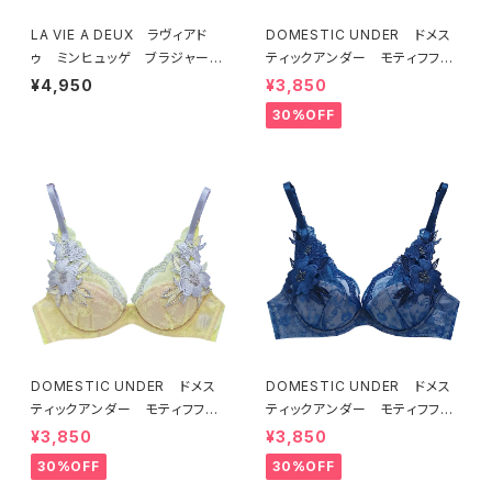
LA VIE A DEUX ラヴィアド
DOMESTIC UNDER ドメス
ゥ ミンヒュッゲ ブラジャー
ティックアンダー モティフフル
（ライラック）BRA LILAC 2249
ール ブラジャー（オフホワイ
¥4,950
¥3,850
7
ト）D2255
30%OFF
DOMESTIC UNDER ドメス
DOMESTIC UNDER ドメス
ティックアンダー モティフフル
ティックアンダー モティフフル
ール ブラジャー（レモネード）
ール ブラジャー（ブルー）D22
¥3,850
¥3,850
D2255 送料無料
55
30%OFF
30%OFF