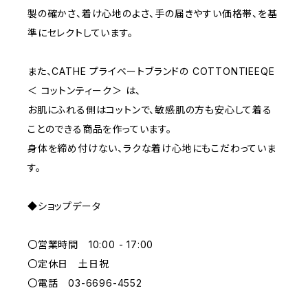
E70
YELLOW
5000~
製の確かさ、着け心地のよさ、手の届きやすい価格帯、を基
準にセレクトしています。
M
WHITE
10000~
また、CATHE プライベートブランドの COTTONTIEEQE
＜ コットンティーク＞ は、
L
PURPLE
お肌にふれる側はコットンで、敏感肌の方も安心して着る
ことのできる商品を作っています。
BLUE
身体を締め付けない、ラクな着け心地にもこだわっていま
す。
ORANGE
◆ショップデータ
GREEN
〇営業時間 10:00 - 17:00
GRAY
〇定休日 土日祝
〇電話 03-6696-4552