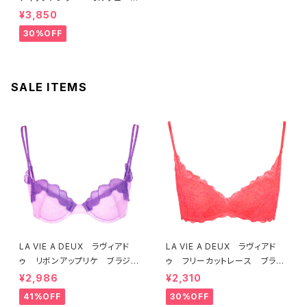
ル ブラジャー（ブラック）D225
¥3,850
4 送料無料
30%OFF
SALE ITEMS
LA VIE A DEUX ラヴィアド
LA VIE A DEUX ラヴィアド
ゥ リボンアップリケ ブラジャ
ゥ フリーカットレース ブラレ
ー（ラベンダー） 22293 SA
ット ソフトブラ（トマトレッド）2
¥2,986
¥2,310
LE セール 送料無料
2457 SALE 送料無料
41%OFF
30%OFF