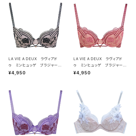
LA VIE A DEUX ラヴィアド
LA VIE A DEUX ラヴィアド
ゥ ミンヒュッゲ ブラジャー
ゥ ミンヒュッゲ ブラジャー
（ブラック）BRA BLACK 2249
（ヒュッゲオレンジ）BRA HYGG
¥4,950
¥4,950
7
E ORANGE 22497