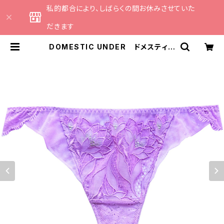
私的都合により、しばらくの間お休みさせていた
だきます
DOMESTIC UNDER ドメスティッ
クアンダー ナルシス タンガ（ライ
ラック）Mサイズ D6394 | CATH
E 日本のランジェリーブランドのセ
レクトショップ