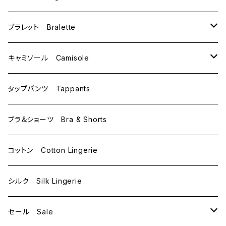
C65
L
M
ブラレット Bralette
C70
M
キャミソール Camisole
C75
L
M
タップパンツ Tappants
D65
L
ブラ＆ショーツ Bra & Shorts
D70
コットン Cotton Lingerie
E70
シルク Silk Lingerie
セール Sale