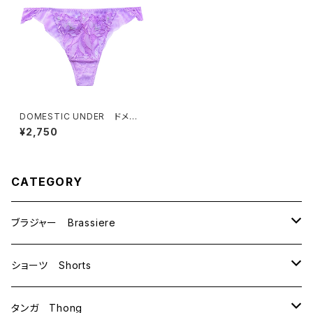
DOMESTIC UNDER ドメス
ティックアンダー ナルシス タ
¥2,750
ンガ（ライラック）Mサイズ D6
394
CATEGORY
ブラジャー Brassiere
B70
ショーツ Shorts
B75
M
タンガ Thong