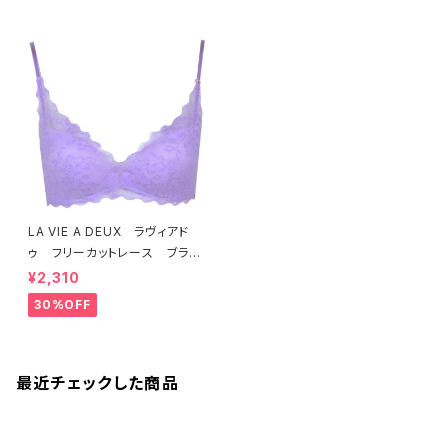
LA VIE A DEUX ラヴィアド
ゥ フリーカットレース ブラレ
ット ソフトブラ（ラベンダー）22
¥2,310
463 SALE 送料無料
30%OFF
最近チェックした商品