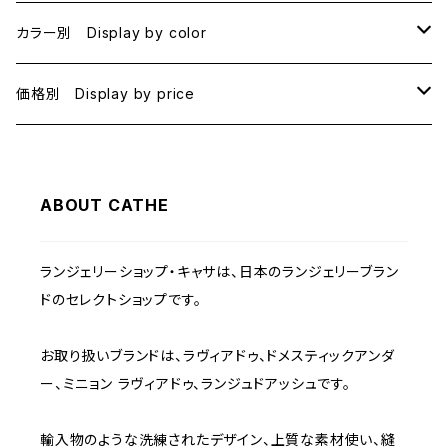
B70
カラー別 Display by color
B75
BLACK
価格別 Display by price
C65
PINK
~1000
ABOUT CATHE
C70
BEIGE
1000~
ランジェリーショップ・キャサは、日本のランジェリーブラン
C75
NAVY
2000~
ドのセレクトショップです。
D65
RED
3000~
お取り扱いブランドは、ラヴィアドゥ、ドメスティックアンダ
ー、ミニョン ラヴィアドゥ、ランジュドアッシュです。
D70
BROWN
4000~
輸入物のような洗練されたデザイン、上質な素材使い、縫