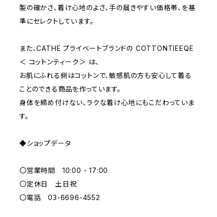
E70
YELLOW
5000~
製の確かさ、着け心地のよさ、手の届きやすい価格帯、を基
準にセレクトしています。
M
WHITE
10000~
また、CATHE プライベートブランドの COTTONTIEEQE
＜ コットンティーク＞ は、
L
PURPLE
お肌にふれる側はコットンで、敏感肌の方も安心して着る
ことのできる商品を作っています。
BLUE
身体を締め付けない、ラクな着け心地にもこだわっていま
す。
ORANGE
◆ショップデータ
GREEN
〇営業時間 10:00 - 17:00
GRAY
〇定休日 土日祝
〇電話 03-6696-4552