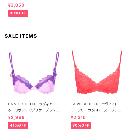
ル ブラジャー（ブラック）D225
¥3,850
4 送料無料
30%OFF
SALE ITEMS
LA VIE A DEUX ラヴィアド
LA VIE A DEUX ラヴィアド
ゥ リボンアップリケ ブラジャ
ゥ フリーカットレース ブラレ
ー（ラベンダー） 22293 SA
ット ソフトブラ（トマトレッド）2
¥2,986
¥2,310
LE セール 送料無料
2457 SALE 送料無料
41%OFF
30%OFF