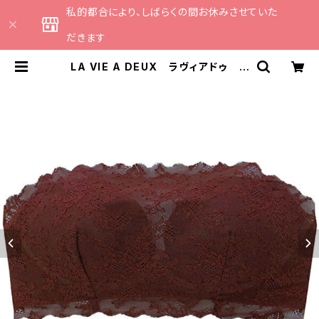
私的都合により、しばらくの間お休みさせていた
だきます
LA VIE A DEUX ラヴィアドゥ フ
リーカットレース パンドゥブラ チ
ューブトップ チューブブラ （チョコ
レート）M L 22489 送料無料 |
CATHE 日本のランジェリーブラン
ドのセレクトショップ