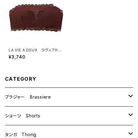
LA VIE A DEUX ラヴィアド
ゥ フリーカットレース パンド
¥3,740
ゥブラ チューブトップ チュー
ブブラ （チョコレート）M L
22489 送料無料
CATEGORY
ブラジャー Brassiere
B70
ショーツ Shorts
B75
M
タンガ Thong