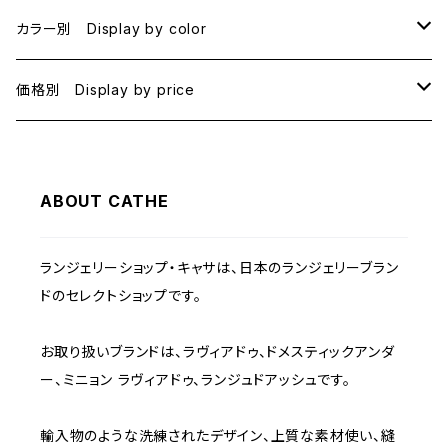
B70
カラー別 Display by color
B75
BLACK
価格別 Display by price
C65
PINK
~1000
ABOUT CATHE
C70
BEIGE
1000~
ランジェリーショップ・キャサは、日本のランジェリーブラン
C75
NAVY
2000~
ドのセレクトショップです。
D65
RED
3000~
お取り扱いブランドは、ラヴィアドゥ、ドメスティックアンダ
ー、ミニョン ラヴィアドゥ、ランジュドアッシュです。
D70
BROWN
4000~
輸入物のような洗練されたデザイン、上質な素材使い、縫