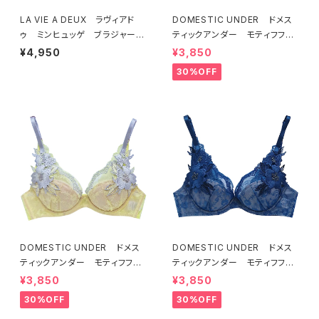
LA VIE A DEUX ラヴィアド
DOMESTIC UNDER ドメス
ゥ ミンヒュッゲ ブラジャー
ティックアンダー モティフフル
（ライラック）BRA LILAC 2249
ール ブラジャー（オフホワイ
¥4,950
¥3,850
7
ト）D2255
30%OFF
DOMESTIC UNDER ドメス
DOMESTIC UNDER ドメス
ティックアンダー モティフフル
ティックアンダー モティフフル
ール ブラジャー（レモネード）
ール ブラジャー（ブルー）D22
¥3,850
¥3,850
D2255 送料無料
55
30%OFF
30%OFF