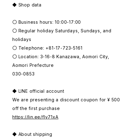
◆ Shop data
〇 Business hours: 10:00-17:00
〇 Regular holiday Saturdays, Sundays, and
holidays
〇 Telephone: +81-17-723-5161
〇 Location: 3-16-8 Kanazawa, Aomori City,
Aomori Prefecture
030-0853
◆ LINE official account
We are presenting a discount coupon for ¥ 500
off the first purchase
https://lin.ee/fIv71xA
◆ About shipping