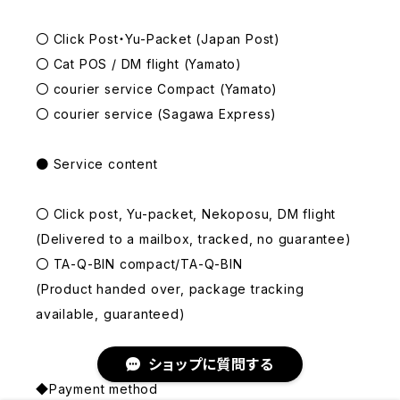
〇 Click Post・Yu-Packet (Japan Post)
〇 Cat POS / DM flight (Yamato)
〇 courier service Compact (Yamato)
〇 courier service (Sagawa Express)
● Service content
〇 Click post, Yu-packet, Nekoposu, DM flight
(Delivered to a mailbox, tracked, no guarantee)
〇 TA-Q-BIN compact/TA-Q-BIN
(Product handed over, package tracking
available, guaranteed)
ショップに質問する
◆Payment method