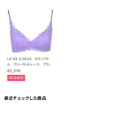
LA VIE A DEUX ラヴィアド
ゥ フリーカットレース ブラレ
ット ソフトブラ（ラベンダー）22
¥2,310
463 SALE 送料無料
30%OFF
最近チェックした商品