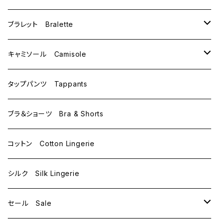
C65
L
M
ブラレット Bralette
C70
M
キャミソール Camisole
C75
L
M
タップパンツ Tappants
D65
L
ブラ＆ショーツ Bra & Shorts
D70
コットン Cotton Lingerie
E70
シルク Silk Lingerie
セール Sale