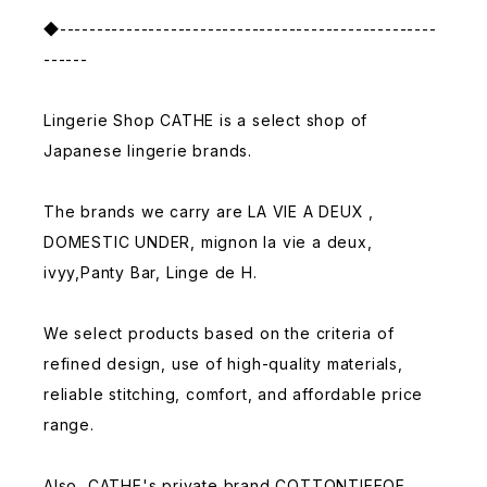
◆---------------------------------------------------
------
Lingerie Shop CATHE is a select shop of
Japanese lingerie brands.
The brands we carry are LA VIE A DEUX ,
DOMESTIC UNDER, mignon la vie a deux,
ivyy,Panty Bar, Linge de H.
We select products based on the criteria of
refined design, use of high-quality materials,
reliable stitching, comfort, and affordable price
range.
Also, CATHE's private brand COTTONTIEEQE