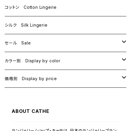
D70
コットン Cotton Lingerie
E70
シルク Silk Lingerie
セール Sale
B70
カラー別 Display by color
B75
BLACK
価格別 Display by price
C65
PINK
~1000
ABOUT CATHE
C70
BEIGE
1000~
ランジェリーショップ・キャサは、日本のランジェリーブラン