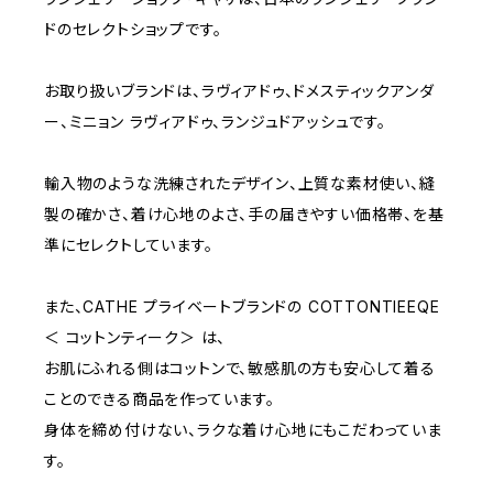
C75
NAVY
2000~
ドのセレクトショップです。
D65
RED
3000~
お取り扱いブランドは、ラヴィアドゥ、ドメスティックアンダ
ー、ミニョン ラヴィアドゥ、ランジュドアッシュです。
D70
BROWN
4000~
輸入物のような洗練されたデザイン、上質な素材使い、縫
E70
YELLOW
5000~
製の確かさ、着け心地のよさ、手の届きやすい価格帯、を基
準にセレクトしています。
M
WHITE
10000~
また、CATHE プライベートブランドの COTTONTIEEQE
＜ コットンティーク＞ は、
L
PURPLE
お肌にふれる側はコットンで、敏感肌の方も安心して着る
ことのできる商品を作っています。
BLUE
身体を締め付けない、ラクな着け心地にもこだわっていま
す。
ORANGE