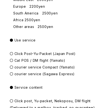
Europe 2200yen
South America 2500yen
Africa 2500yen
Other areas 2500yen
● Use service
〇 Click Post・Yu-Packet (Japan Post)
〇 Cat POS / DM flight (Yamato)
〇 courier service Compact (Yamato)
〇 courier service (Sagawa Express)
● Service content
〇 Click post, Yu-packet, Nekoposu, DM flight
(Delivered to a mailbox, tracked, no guarantee)