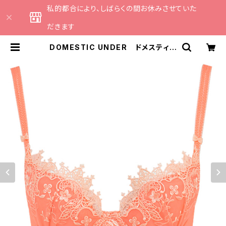
私的都合により、しばらくの間お休みさせていた
だきます
DOMESTIC UNDER ドメスティッ
クアンダー インケミカルレース ブ
ラジャー（コーラル）D2176 送料無
料 | CATHE 日本のランジェリーブ
ランドのセレクトショップ