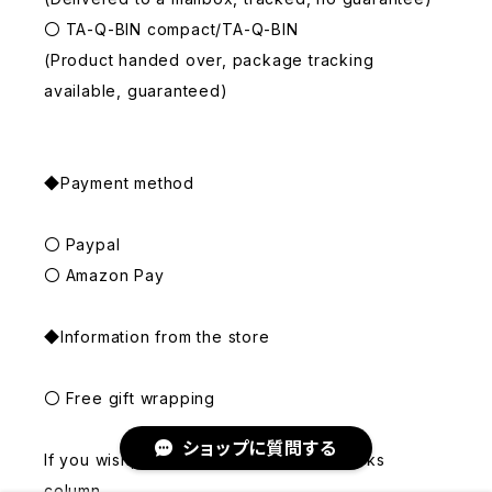
〇 TA-Q-BIN compact/TA-Q-BIN
(Product handed over, package tracking
available, guaranteed)
◆Payment method
〇 Paypal
〇 Amazon Pay
◆Information from the store
〇 Free gift wrapping
ショップに質問する
If you wish, please indicate in the remarks
column.