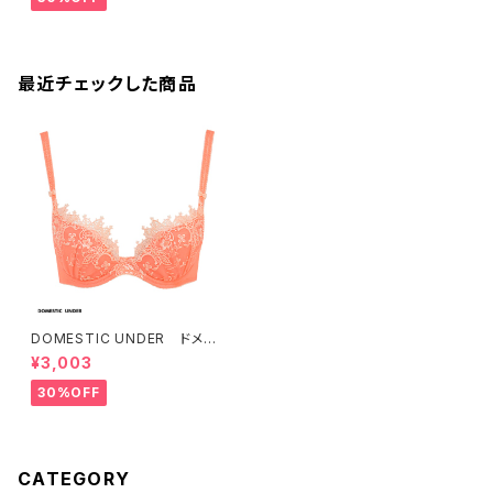
最近チェックした商品
DOMESTIC UNDER ドメス
ティックアンダー インケミカル
¥3,003
レース ブラジャー（コーラル）
D2176 送料無料
30%OFF
CATEGORY