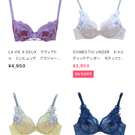
LA VIE A DEUX ラヴィアド
DOMESTIC UNDER ドメス
ゥ ミンヒュッゲ ブラジャー
ティックアンダー モティフフル
（ライラック）BRA LILAC 2249
ール ブラジャー（オフホワイ
¥4,950
¥3,850
7
ト）D2255
30%OFF