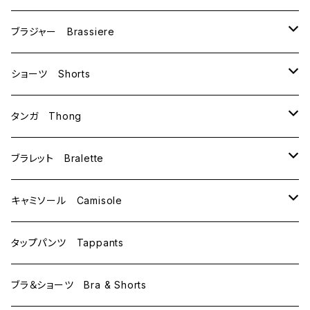
ブラジャー Brassiere
B70
ショーツ Shorts
B75
M
タンガ Thong
C65
L
M
ブラレット Bralette
C70
M
キャミソール Camisole
C75
L
M
タップパンツ Tappants
D65
L
ブラ＆ショーツ Bra & Shorts