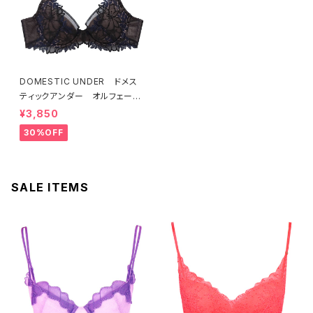
DOMESTIC UNDER ドメス
ティックアンダー オルフェーヴ
ル ブラジャー（ブラック）D225
¥3,850
4 送料無料
30%OFF
SALE ITEMS