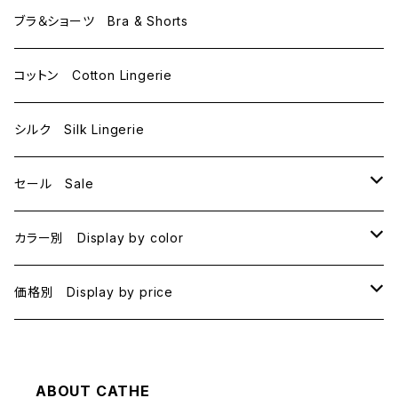
D65
L
ブラ＆ショーツ Bra & Shorts
D70
コットン Cotton Lingerie
E70
シルク Silk Lingerie
セール Sale
B70
カラー別 Display by color
B75
BLACK
価格別 Display by price
C65
PINK
~1000
ABOUT CATHE