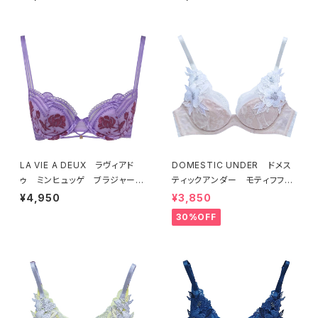
7
E ORANGE 22497
LA VIE A DEUX ラヴィアド
DOMESTIC UNDER ドメス
ゥ ミンヒュッゲ ブラジャー
ティックアンダー モティフフル
（ライラック）BRA LILAC 2249
ール ブラジャー（オフホワイ
¥4,950
¥3,850
7
ト）D2255
30%OFF