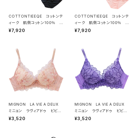
COTTONTIEEQE コットンテ
COTTONTIEEQE コットンテ
ィーク 肌側コットン100％ ソ
ィーク 肌側コットン100％ ソ
フトブラ ＆ ショーツセット（ブラ
フトブラ ＆ ショーツセット（ピー
¥7,920
¥7,920
ック）
チ）
MIGNON LA VIE A DEUX
MIGNON LA VIE A DEUX
ミニョン ラヴィアドゥ ビビア
ミニョン ラヴィアドゥ ビビア
ーナ ブラジャー（ピーチ）M20
ーナ ブラジャー（ヴィオレッタ）
¥3,520
¥3,520
06
M2006 送料無料