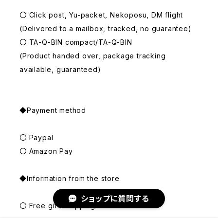
〇 Click post, Yu-packet, Nekoposu, DM flight
(Delivered to a mailbox, tracked, no guarantee)
〇 TA-Q-BIN compact/TA-Q-BIN
(Product handed over, package tracking
available, guaranteed)
◆Payment method
〇 Paypal
〇 Amazon Pay
◆Information from the store
ショップに質問する
〇 Free gift wrapping