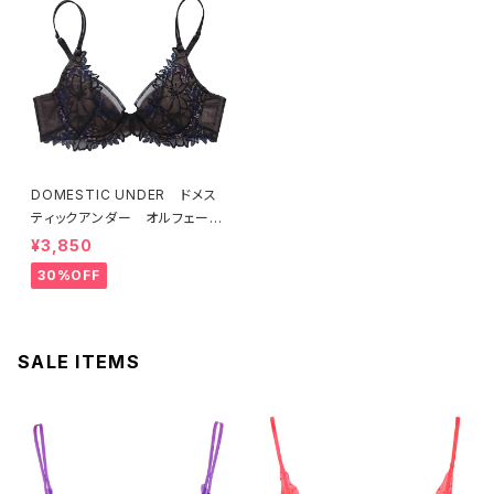
DOMESTIC UNDER ドメス
ティックアンダー オルフェーヴ
ル ブラジャー（ブラック）D225
¥3,850
4 送料無料
30%OFF
SALE ITEMS