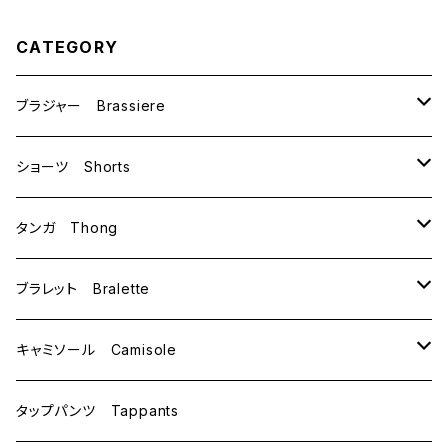
CATEGORY
ブラジャー Brassiere
B70
ショーツ Shorts
B75
M
タンガ Thong
C65
L
M
ブラレット Bralette
C70
M
キャミソール Camisole
C75
L
M
タップパンツ Tappants