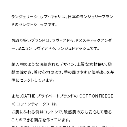
C70
BEIGE
1000~
ランジェリーショップ・キャサは、日本のランジェリーブラン
C75
NAVY
2000~
ドのセレクトショップです。
D65
RED
3000~
お取り扱いブランドは、ラヴィアドゥ、ドメスティックアンダ
ー、ミニョン ラヴィアドゥ、ランジュドアッシュです。
D70
BROWN
4000~
輸入物のような洗練されたデザイン、上質な素材使い、縫
E70
YELLOW
5000~
製の確かさ、着け心地のよさ、手の届きやすい価格帯、を基
準にセレクトしています。
M
WHITE
10000~
また、CATHE プライベートブランドの COTTONTIEEQE
＜ コットンティーク＞ は、
L
PURPLE
お肌にふれる側はコットンで、敏感肌の方も安心して着る
ことのできる商品を作っています。
BLUE