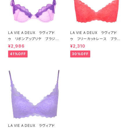
LA VIE A DEUX ラヴィアド
LA VIE A DEUX ラヴィアド
ゥ リボンアップリケ ブラジャ
ゥ フリーカットレース ブラレ
ー（ラベンダー） 22293 SA
ット ソフトブラ（トマトレッド）2
¥2,986
¥2,310
LE セール 送料無料
2457 SALE 送料無料
41%OFF
30%OFF
LA VIE A DEUX ラヴィアド