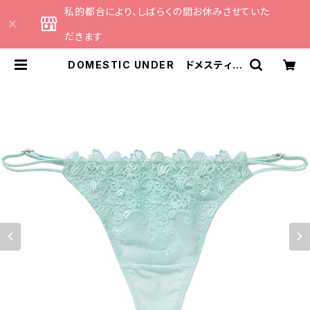
私的都合により、しばらくの間お休みさせていた
だきます
DOMESTIC UNDER ドメスティッ
クアンダー ギュピールレース タン
ガ（アクアミント）Mサイズ D6361
送料無料 | CATHE 日本のラ
ンジェリーブランドのセレクトショッ
プ