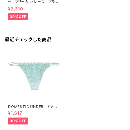
ゥ フリーカットレース ブラレ
ット ソフトブラ（ラベンダー）22
¥2,310
463 SALE 送料無料
30%OFF
最近チェックした商品
DOMESTIC UNDER ドメス
ティックアンダー ギュピールレ
¥1,617
ース タンガ（アクアミント）Mサ
イズ D6361 送料無料
30%OFF