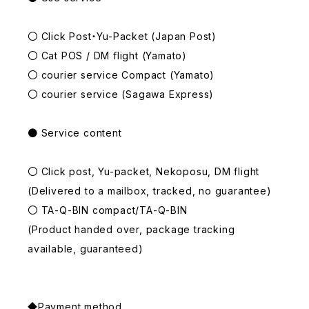
〇 Click Post・Yu-Packet (Japan Post)
〇 Cat POS / DM flight (Yamato)
〇 courier service Compact (Yamato)
〇 courier service (Sagawa Express)
● Service content
〇 Click post, Yu-packet, Nekoposu, DM flight
(Delivered to a mailbox, tracked, no guarantee)
〇 TA-Q-BIN compact/TA-Q-BIN
(Product handed over, package tracking
available, guaranteed)
◆Payment method