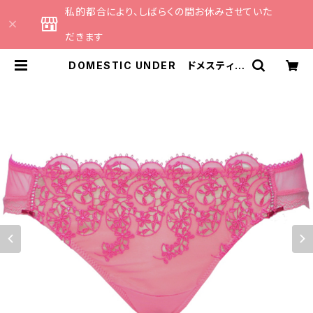
私的都合により、しばらくの間お休みさせていた
だきます
DOMESTIC UNDER ドメスティッ
クアンダー サーモフルーレット シ
ョーツ（ローズピンク）Ｌサイズ D63
41 送料無料 | CATHE 日本のラ
ンジェリーブランドのセレクトショッ
プ