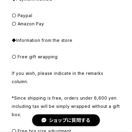
〇 Paypal
〇 Amazon Pay
◆Information from the store
〇 Free gift wrapping
If you wish, please indicate in the remarks
column.
*Since shipping is free, orders under 6,600 yen
including tax will be simply wrapped without a gift
box.
ショップに質問する
〇 Free bra size adjustment