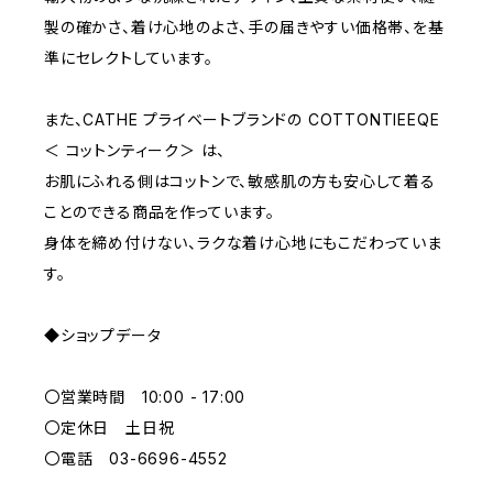
E70
YELLOW
5000~
製の確かさ、着け心地のよさ、手の届きやすい価格帯、を基
準にセレクトしています。
M
WHITE
10000~
また、CATHE プライベートブランドの COTTONTIEEQE
＜ コットンティーク＞ は、
L
PURPLE
お肌にふれる側はコットンで、敏感肌の方も安心して着る
ことのできる商品を作っています。
BLUE
身体を締め付けない、ラクな着け心地にもこだわっていま
す。
ORANGE
◆ショップデータ
GREEN
〇営業時間 10:00 - 17:00
GRAY
〇定休日 土日祝
〇電話 03-6696-4552