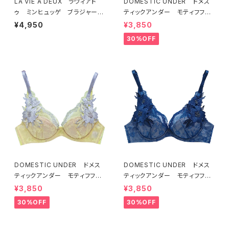
LA VIE A DEUX ラヴィアド
DOMESTIC UNDER ドメス
ゥ ミンヒュッゲ ブラジャー
ティックアンダー モティフフル
（ライラック）BRA LILAC 2249
ール ブラジャー（オフホワイ
¥4,950
¥3,850
7
ト）D2255
30%OFF
DOMESTIC UNDER ドメス
DOMESTIC UNDER ドメス
ティックアンダー モティフフル
ティックアンダー モティフフル
ール ブラジャー（レモネード）
ール ブラジャー（ブルー）D22
¥3,850
¥3,850
D2255 送料無料
55
30%OFF
30%OFF