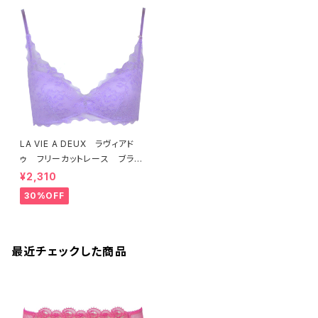
LA VIE A DEUX ラヴィアド
ゥ フリーカットレース ブラレ
ット ソフトブラ（ラベンダー）22
¥2,310
463 SALE 送料無料
30%OFF
最近チェックした商品