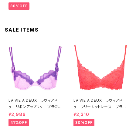
4 送料無料
30%OFF
SALE ITEMS
LA VIE A DEUX ラヴィアド
LA VIE A DEUX ラヴィアド
ゥ リボンアップリケ ブラジャ
ゥ フリーカットレース ブラレ
ー（ラベンダー） 22293 SA
ット ソフトブラ（トマトレッド）2
¥2,986
¥2,310
LE セール 送料無料
2457 SALE 送料無料
41%OFF
30%OFF