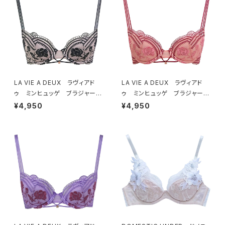
LA VIE A DEUX ラヴィアド
LA VIE A DEUX ラヴィアド
ゥ ミンヒュッゲ ブラジャー
ゥ ミンヒュッゲ ブラジャー
（ブラック）BRA BLACK 2249
（ヒュッゲオレンジ）BRA HYGG
¥4,950
¥4,950
7
E ORANGE 22497