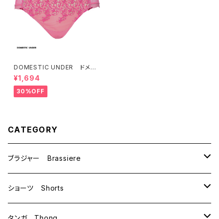
DOMESTIC UNDER ドメス
ティックアンダー サーモフルー
¥1,694
レット ショーツ（ローズピンク）
Ｌサイズ D6341 送料無料
30%OFF
CATEGORY
ブラジャー Brassiere
B70
ショーツ Shorts
B75
M
タンガ Thong