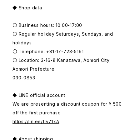
◆ Shop data
〇 Business hours: 10:00-17:00
〇 Regular holiday Saturdays, Sundays, and
holidays
〇 Telephone: +81-17-723-5161
〇 Location: 3-16-8 Kanazawa, Aomori City,
Aomori Prefecture
030-0853
◆ LINE official account
We are presenting a discount coupon for ¥ 500
off the first purchase
https://lin.ee/fIv71xA
◆ About shipping