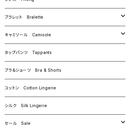
C65
L
M
ブラレット Bralette
C70
M
キャミソール Camisole
C75
L
M
タップパンツ Tappants
D65
L
ブラ＆ショーツ Bra & Shorts
D70
コットン Cotton Lingerie
E70
シルク Silk Lingerie
セール Sale