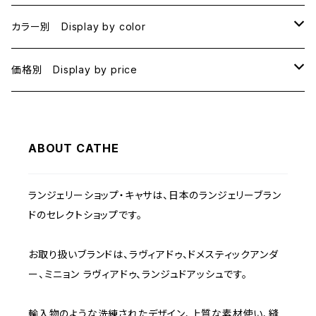
B70
カラー別 Display by color
B75
BLACK
価格別 Display by price
C65
PINK
~1000
ABOUT CATHE
C70
BEIGE
1000~
ランジェリーショップ・キャサは、日本のランジェリーブラン
C75
NAVY
2000~
ドのセレクトショップです。
D65
RED
3000~
お取り扱いブランドは、ラヴィアドゥ、ドメスティックアンダ
ー、ミニョン ラヴィアドゥ、ランジュドアッシュです。
D70
BROWN
4000~
輸入物のような洗練されたデザイン、上質な素材使い、縫