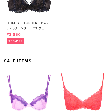
DOMESTIC UNDER ドメス
ティックアンダー オルフェーヴ
ル ブラジャー（ブラック）D225
¥3,850
4 送料無料
30%OFF
SALE ITEMS