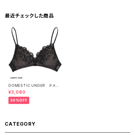
最近チェックした商品
DOMESTIC UNDER ドメス
ティックアンダー サーモカット
¥3,080
レース ブラレット ソフトブ
ラ ノンワイヤーブラ（全3色）Ｍ
30%OFF
サイズ D2209 送料無料
CATEGORY