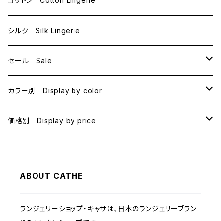
コットン Cotton Lingerie
E70
シルク Silk Lingerie
セール Sale
B70
カラー別 Display by color
B75
BLACK
価格別 Display by price
C65
PINK
~1000
ABOUT CATHE
C70
BEIGE
1000~
ランジェリーショップ・キャサは、日本のランジェリーブラン
C75
NAVY
2000~