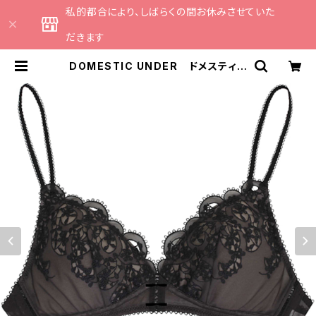
私的都合により、しばらくの間お休みさせていた
だきます
DOMESTIC UNDER ドメスティッ
クアンダー サーモカットレース ブ
ラレット ソフトブラ ノンワイヤー
ブラ（全3色）Ｍサイズ D2209 送
料無料 | CATHE 日本のランジェリ
ーブランドのセレクトショップ