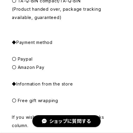
〇 TA-Q-BIN compact/TA-Q-BIN
(Product handed over, package tracking
available, guaranteed)
◆Payment method
〇 Paypal
〇 Amazon Pay
◆Information from the store
〇 Free gift wrapping
If you wish, please indicate in the remarks
ショップに質問する
column.