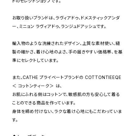
ドのセレクトショップです。
D65
RED
3000~
お取り扱いブランドは、ラヴィアドゥ、ドメスティックアンダ
ー、ミニョン ラヴィアドゥ、ランジュドアッシュです。
D70
BROWN
4000~
輸入物のような洗練されたデザイン、上質な素材使い、縫
E70
YELLOW
5000~
製の確かさ、着け心地のよさ、手の届きやすい価格帯、を基
準にセレクトしています。
M
WHITE
10000~
また、CATHE プライベートブランドの COTTONTIEEQE
＜ コットンティーク＞ は、
L
PURPLE
お肌にふれる側はコットンで、敏感肌の方も安心して着る
ことのできる商品を作っています。
BLUE
身体を締め付けない、ラクな着け心地にもこだわっていま
す。
ORANGE