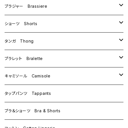
ブラジャー Brassiere
B70
ショーツ Shorts
B75
M
タンガ Thong
C65
L
M
ブラレット Bralette
C70
M
キャミソール Camisole
C75
L
M
タップパンツ Tappants
D65
L
ブラ＆ショーツ Bra & Shorts
D70