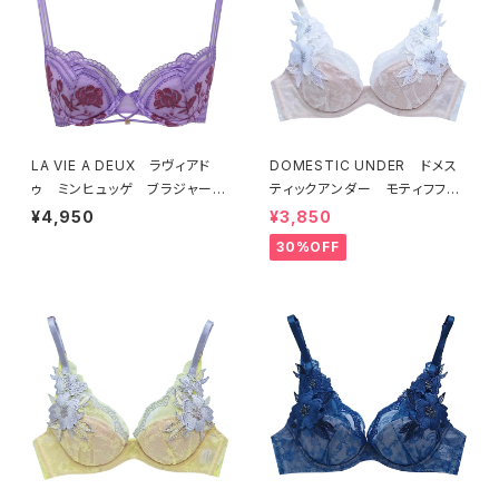
LA VIE A DEUX ラヴィアド
DOMESTIC UNDER ドメス
ゥ ミンヒュッゲ ブラジャー
ティックアンダー モティフフル
（ライラック）BRA LILAC 2249
ール ブラジャー（オフホワイ
¥4,950
¥3,850
7
ト）D2255
30%OFF