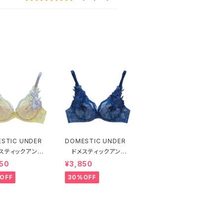
STIC UNDER
DOMESTIC UNDER
スティックアンダ
ドメスティックアンダ
モティフフルール
ー モティフフルール
50
¥3,850
ャー（レモネード）
ブラジャー（ブルー）D2
OFF
30%OFF
55 送料無料
255