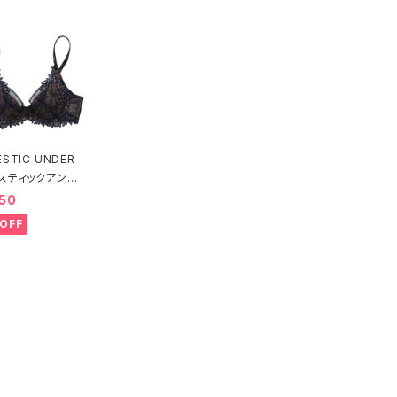
STIC UNDER
スティックアンダ
ルフェーヴル ブ
50
ー（ブラック）D22
OFF
送料無料