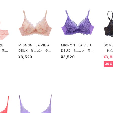
EQE
MIGNON LA VIE A
MIGNON LA VIE A
DOME
 肌側
DEUX ミニョン ラヴ
DEUX ミニョン ラヴ
ドメ
ソフト
ィアドゥ ビビアーナ
ィアドゥ ビビアーナ
ー オ
¥3,520
¥3,520
¥3,8
セット
ブラジャー（ピーチ）M2
ブラジャー（ヴィオレッ
ラジャ
30%
006
タ）M2006 送料無料
54 