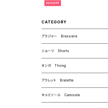
ボンショーツ （オフホ
30%OFF
ワイト）Mサイズ 6214
送料無料
CATEGORY
ブラジャー Brassiere
B70
ショーツ Shorts
B75
M
タンガ Thong
C65
L
M
ブラレット Bralette
C70
M
キャミソール Camisole