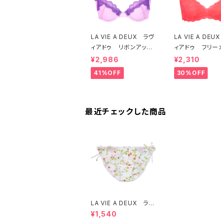
LA VIE A DEUX ラヴ
LA VIE A DE
ィアドゥ リボンアップ
ィアドゥ フリー
リケ ブラジャー（ラベ
レース ブラレッ
¥2,986
¥2,310
ンダー） 22293 SA
フトブラ（トマトレ
41%OFF
30%OFF
LE セール 送料無料
2457 SALE
料
最近チェックした商品
LA VIE A DEUX ラヴ
ィアドゥ スパンローン
¥1,540
プリント ショーツ リ