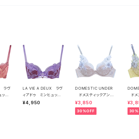
UX ラヴ
LA VIE A DEUX ラヴ
DOMESTIC UNDER
DOME
ュッ
ィアドゥ ミンヒュッ
ドメスティックアンダ
ドメ
ヒュッ
ゲ ブラジャー（ライラ
ー モティフフルール
ー 
¥4,950
¥3,850
¥3,8
G
ック）BRA LILAC 224
ブラジャー（オフホワイ
ブラジ
30%OFF
30%
ANGE 22497
97
ト）D2255
D22