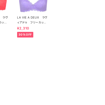
UX ラヴ
LA VIE A DEUX ラヴ
カット
ィアドゥ フリーカット
ト ソ
レース ブラレット ソ
¥2,310
ッド）2
フトブラ（ラベンダー）22
30%OFF
 送料無
463 SALE 送料無
料