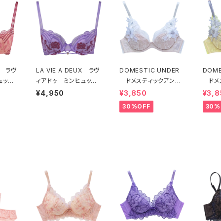
UX ラヴ
LA VIE A DEUX ラヴ
DOMESTIC UNDER
DOME
ュッ
ィアドゥ ミンヒュッ
ドメスティックアンダ
ドメ
ヒュッ
ゲ ブラジャー（ライラ
ー モティフフルール
ー 
¥4,950
¥3,850
¥3,8
G
ック）BRA LILAC 224
ブラジャー（オフホワイ
ブラジ
30%OFF
30%
ANGE 22497
97
ト）D2255
D22