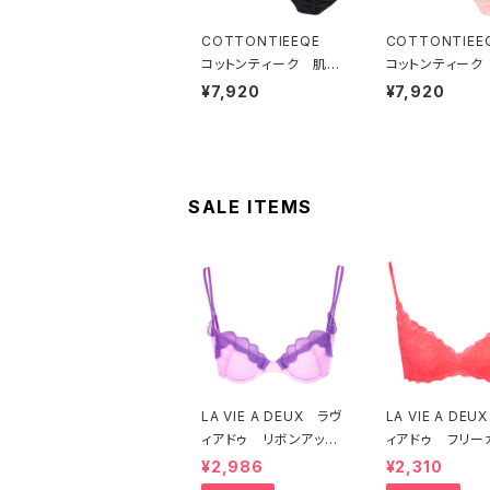
COTTONTIEEQE
COTTONTIE
コットンティーク 肌側
コットンティーク
コットン100％ ソフト
コットン100％ 
¥7,920
¥7,920
ブラ ＆ ショーツセット
ブラ ＆ ショーツ
（ブラック）
（ピーチ）
SALE ITEMS
LA VIE A DEUX ラヴ
LA VIE A DE
ィアドゥ リボンアップ
ィアドゥ フリー
リケ ブラジャー（ラベ
レース ブラレッ
¥2,986
¥2,310
ンダー） 22293 SA
フトブラ（トマトレ