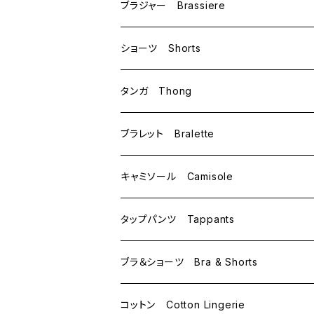
ブラジャー Brassiere
B70
ショーツ Shorts
B75
M
タンガ Thong
C65
L
M
ブラレット Bralette
C70
M
キャミソール Camisole
C75
L
M
タップパンツ Tappants
D65
L
ブラ＆ショーツ Bra & Shorts
D70
コットン Cotton Lingerie