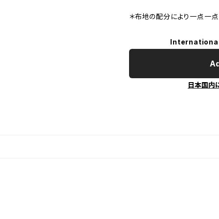
＊布地の配分により一点一点
Internationa
Ad
日本国内