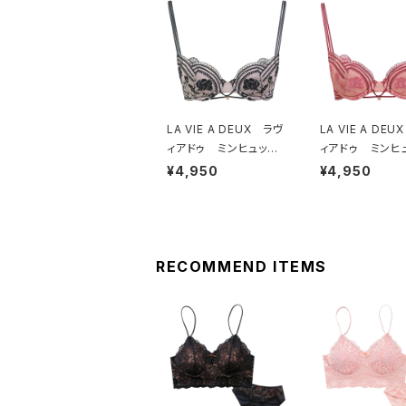
LA VIE A DEUX ラヴ
LA VIE A DE
ィアドゥ ミンヒュッ
ィアドゥ ミンヒ
ゲ ブラジャー（ブラッ
ゲ ブラジャー（
¥4,950
¥4,950
ク）BRA BLACK 224
ゲオレンジ）BRA HY
97
GE OR
RECOMMEND ITEMS