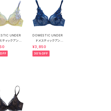
STIC UNDER
DOMESTIC UNDER
スティックアンダ
ドメスティックアンダ
モティフフルール
ー モティフフルール
50
¥3,850
ャー（レモネード）
ブラジャー（ブルー）D2
OFF
30%OFF
55 送料無料
255