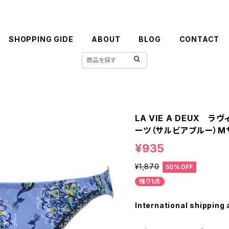
SHOPPING GIDE
ABOUT
BLOG
CONTACT
LA VIE A DEUX 
ーツ（サルビアブルー）M
¥935
¥1,870
50%OFF
残り1点
International shipping 