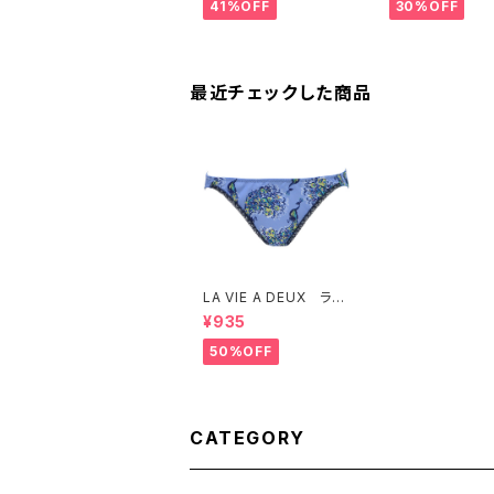
41%OFF
30%OFF
LE セール 送料無料
2457 SALE
料
最近チェックした商品
LA VIE A DEUX ラヴ
ィアドゥ くじゃくプリン
¥935
ト ショーツ（サルビア
ブルー）Mサイズ 618
50%OFF
9 送料無料
CATEGORY