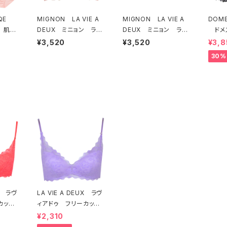
EQE
MIGNON LA VIE A
MIGNON LA VIE A
DOME
 肌側
DEUX ミニョン ラヴ
DEUX ミニョン ラヴ
ドメ
ソフト
ィアドゥ ビビアーナ
ィアドゥ ビビアーナ
ー オ
¥3,520
¥3,520
¥3,8
セット
ブラジャー（ピーチ）M2
ブラジャー（ヴィオレッ
ラジャ
30%
006
タ）M2006 送料無料
54 
UX ラヴ
LA VIE A DEUX ラヴ
カット
ィアドゥ フリーカット
ト ソ
レース ブラレット ソ
¥2,310
ッド）2
フトブラ（ラベンダー）22