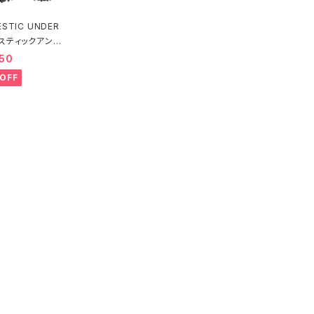
STIC UNDER
スティックアンダ
ルフェーヴル ブ
50
ー（ブラック）D22
OFF
送料無料