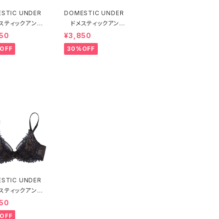
STIC UNDER
DOMESTIC UNDER
スティックアンダ
ドメスティックアンダ
モティフフルール
ー モティフフルール
50
¥3,850
ャー（レモネード）
ブラジャー（ブルー）D2
OFF
30%OFF
55 送料無料
255
STIC UNDER
スティックアンダ
ルフェーヴル ブ
50
ー（ブラック）D22
OFF