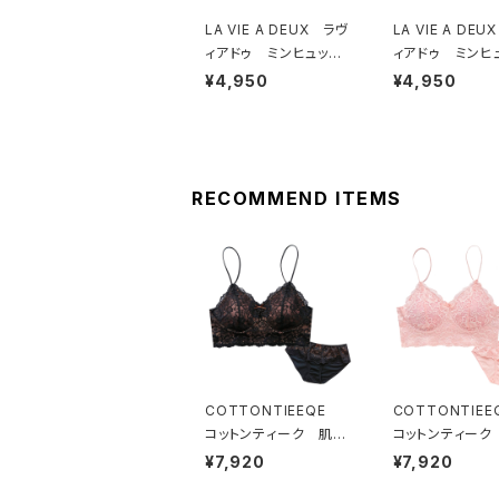
LA VIE A DEUX ラヴ
LA VIE A DE
ィアドゥ ミンヒュッ
ィアドゥ ミンヒ
ゲ ブラジャー（ブラッ
ゲ ブラジャー（
¥4,950
¥4,950
ク）BRA BLACK 224
ゲオレンジ）BRA HY
97
GE OR
RECOMMEND ITEMS
COTTONTIEEQE
COTTONTIE
コットンティーク 肌側
コットンティーク
コットン100％ ソフト
コットン100％ 
¥7,920
¥7,920
ブラ ＆ ショーツセット
ブラ ＆ ショーツ