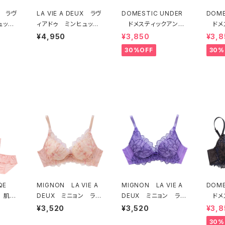
UX ラヴ
LA VIE A DEUX ラヴ
DOMESTIC UNDER
DOME
ュッ
ィアドゥ ミンヒュッ
ドメスティックアンダ
ドメ
ヒュッ
ゲ ブラジャー（ライラ
ー モティフフルール
ー 
¥4,950
¥3,850
¥3,8
G
ック）BRA LILAC 224
ブラジャー（オフホワイ
ブラジ
30%OFF
30%
ANGE 22497
97
ト）D2255
D22
EQE
MIGNON LA VIE A
MIGNON LA VIE A
DOME
 肌側
DEUX ミニョン ラヴ
DEUX ミニョン ラヴ
ドメ
ソフト
ィアドゥ ビビアーナ
ィアドゥ ビビアーナ
ー オ
¥3,520
¥3,520
¥3,8
セット
ブラジャー（ピーチ）M2
ブラジャー（ヴィオレッ
ラジャ
30%