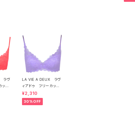
006
タ）M2006 送料無料
54 
UX ラヴ
LA VIE A DEUX ラヴ
カット
ィアドゥ フリーカット
ト ソ
レース ブラレット ソ
¥2,310
ッド）2
フトブラ（ラベンダー）22
30%OFF
 送料無
463 SALE 送料無
料