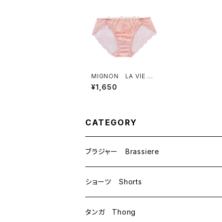
MIGNON LA VIE A
DEUX ミニョン ラヴ
¥1,650
ィアドゥ ビビアーナ
ショーツ（ピーチ）Mサイ
ズ M6009 送料無
料
CATEGORY
ブラジャー Brassiere
B70
ショーツ Shorts
B75
M
タンガ Thong