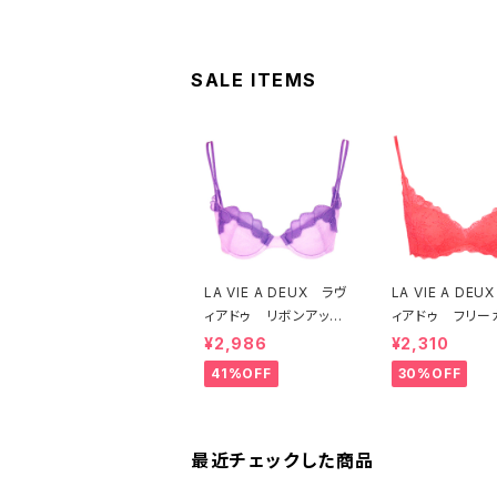
（ブラック）
（ピーチ）
SALE ITEMS
LA VIE A DEUX ラヴ
LA VIE A DE
ィアドゥ リボンアップ
ィアドゥ フリー
リケ ブラジャー（ラベ
レース ブラレッ
¥2,986
¥2,310
ンダー） 22293 SA
フトブラ（トマトレ
41%OFF
30%OFF
LE セール 送料無料
2457 SALE
料
最近チェックした商品