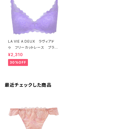
LA VIE A DEUX ラヴィアド
ゥ フリーカットレース ブラレ
ット ソフトブラ（ラベンダー）22
¥2,310
463 SALE 送料無料
30%OFF
最近チェックした商品