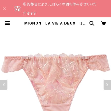
私的都合により、しばらくの間お休みさせていた
だきます
MIGNON LA VIE A DEUX ミニ
ョン ラヴィアドゥ ビビアーナ タ
ンガ（ピーチ）Mサイズ M6010 送
料無料 | CATHE 日本のランジェリ
ーブランドのセレクトショップ