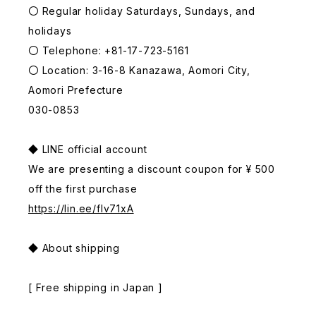
〇 Regular holiday Saturdays, Sundays, and
holidays
〇 Telephone: +81-17-723-5161
〇 Location: 3-16-8 Kanazawa, Aomori City,
Aomori Prefecture
030-0853
◆ LINE official account
We are presenting a discount coupon for ¥ 500
off the first purchase
https://lin.ee/fIv71xA
◆ About shipping
[ Free shipping in Japan ]