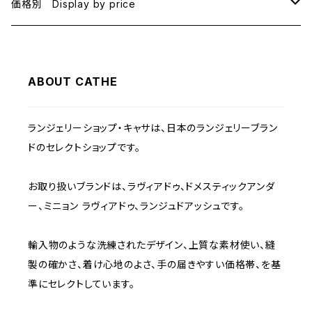
B75
BLACK
価格別 Display by price
C65
PINK
~1000
ABOUT CATHE
C70
BEIGE
1000~
ランジェリーショップ・キャサは、日本のランジェリーブラン
C75
NAVY
2000~
ドのセレクトショップです。
D65
RED
3000~
お取り扱いブランドは、ラヴィアドゥ、ドメスティックアンダ
ー、ミニョン ラヴィアドゥ、ランジュドアッシュです。
D70
BROWN
4000~
輸入物のような洗練されたデザイン、上質な素材使い、縫
E70
YELLOW
5000~
製の確かさ、着け心地のよさ、手の届きやすい価格帯、を基
準にセレクトしています。
M
WHITE
10000~