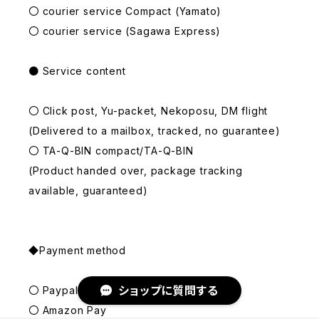
〇 courier service Compact (Yamato)
〇 courier service (Sagawa Express)
● Service content
〇 Click post, Yu-packet, Nekoposu, DM flight
(Delivered to a mailbox, tracked, no guarantee)
〇 TA-Q-BIN compact/TA-Q-BIN
(Product handed over, package tracking
available, guaranteed)
◆Payment method
ショップに質問する
〇 Paypal
〇 Amazon Pay