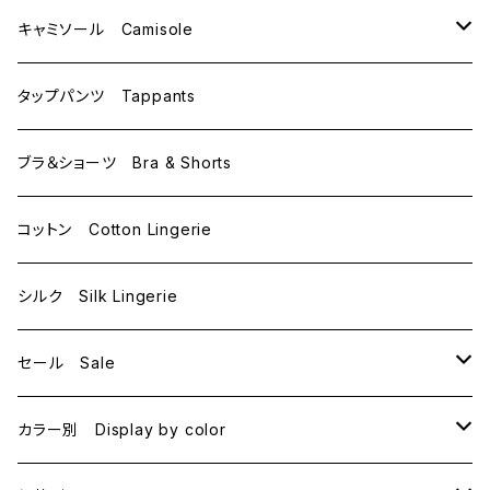
C70
M
キャミソール Camisole
C75
L
M
タップパンツ Tappants
D65
L
ブラ＆ショーツ Bra & Shorts
D70
コットン Cotton Lingerie
E70
シルク Silk Lingerie
セール Sale
B70
カラー別 Display by color