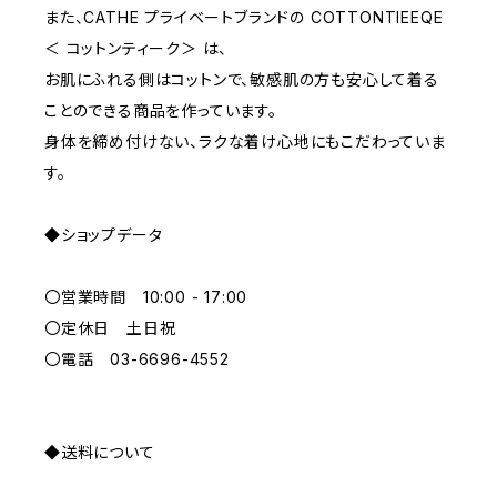
また、CATHE プライベートブランドの COTTONTIEEQE
＜ コットンティーク＞ は、
L
PURPLE
お肌にふれる側はコットンで、敏感肌の方も安心して着る
ことのできる商品を作っています。
BLUE
身体を締め付けない、ラクな着け心地にもこだわっていま
す。
ORANGE
◆ショップデータ
GREEN
〇営業時間 10:00 - 17:00
GRAY
〇定休日 土日祝
〇電話 03-6696-4552
◆送料について