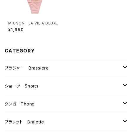
MIGNON LA VIE A DEUX
ミニョン ラヴィアドゥ ビビア
¥1,650
ーナ タンガ（ピーチ）Mサイ
ズ M6010 送料無料
CATEGORY
ブラジャー Brassiere
B70
ショーツ Shorts
B75
M
タンガ Thong
C65
L
M
ブラレット Bralette