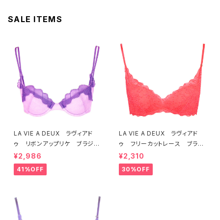
SALE ITEMS
LA VIE A DEUX ラヴィアド
LA VIE A DEUX ラヴィアド
ゥ リボンアップリケ ブラジャ
ゥ フリーカットレース ブラレ
ー（ラベンダー） 22293 SA
ット ソフトブラ（トマトレッド）2
¥2,986
¥2,310
LE セール 送料無料
2457 SALE 送料無料
41%OFF
30%OFF