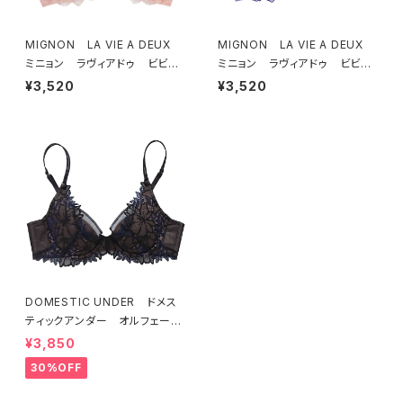
MIGNON LA VIE A DEUX
MIGNON LA VIE A DEUX
ミニョン ラヴィアドゥ ビビア
ミニョン ラヴィアドゥ ビビア
ーナ ブラジャー（ピーチ）M20
ーナ ブラジャー（ヴィオレッタ）
¥3,520
¥3,520
06
M2006 送料無料
DOMESTIC UNDER ドメス
ティックアンダー オルフェーヴ
ル ブラジャー（ブラック）D225
¥3,850
4 送料無料
30%OFF