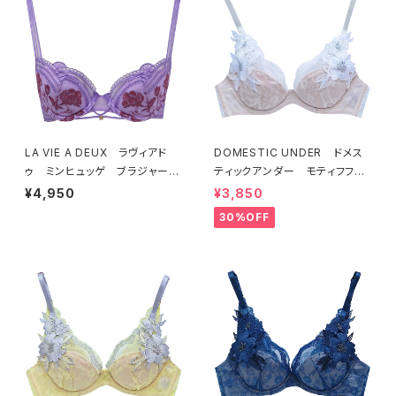
LA VIE A DEUX ラヴィアド
DOMESTIC UNDER ドメス
ゥ ミンヒュッゲ ブラジャー
ティックアンダー モティフフル
（ライラック）BRA LILAC 2249
ール ブラジャー（オフホワイ
¥4,950
¥3,850
7
ト）D2255
30%OFF