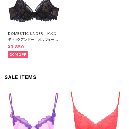
DOMESTIC UNDER ドメス
ティックアンダー オルフェーヴ
ル ブラジャー（ブラック）D225
¥3,850
4 送料無料
30%OFF
SALE ITEMS