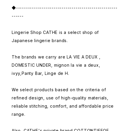
◆---------------------------------------------------
------
Lingerie Shop CATHE is a select shop of
Japanese lingerie brands.
The brands we carry are LA VIE A DEUX ,
DOMESTIC UNDER, mignon la vie a deux,
ivyy,Panty Bar, Linge de H.
We select products based on the criteria of
refined design, use of high-quality materials,
reliable stitching, comfort, and affordable price
range.
Also, CATHE's private brand COTTONTIEEQE