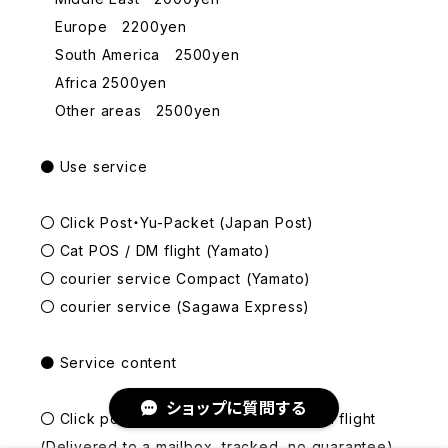
Europe 2200yen
South America 2500yen
Africa 2500yen
Other areas 2500yen
● Use service
〇 Click Post・Yu-Packet (Japan Post)
〇 Cat POS / DM flight (Yamato)
〇 courier service Compact (Yamato)
〇 courier service (Sagawa Express)
● Service content
ショップに質問する
〇 Click post, Yu-packet, Nekoposu, DM flight
(Delivered to a mailbox, tracked, no guarantee)