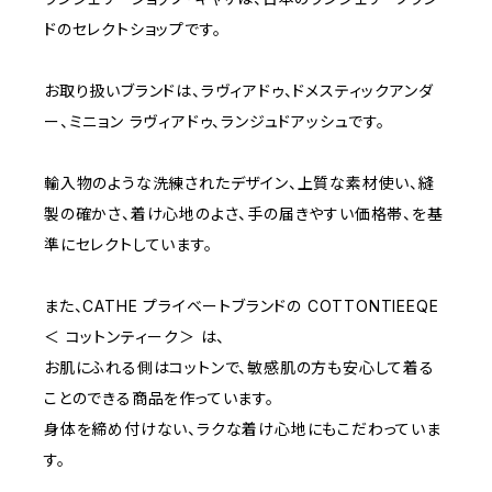
C75
NAVY
2000~
ドのセレクトショップです。
D65
RED
3000~
お取り扱いブランドは、ラヴィアドゥ、ドメスティックアンダ
ー、ミニョン ラヴィアドゥ、ランジュドアッシュです。
D70
BROWN
4000~
輸入物のような洗練されたデザイン、上質な素材使い、縫
E70
YELLOW
5000~
製の確かさ、着け心地のよさ、手の届きやすい価格帯、を基
準にセレクトしています。
M
WHITE
10000~
また、CATHE プライベートブランドの COTTONTIEEQE
＜ コットンティーク＞ は、
L
PURPLE
お肌にふれる側はコットンで、敏感肌の方も安心して着る
ことのできる商品を作っています。
BLUE
身体を締め付けない、ラクな着け心地にもこだわっていま
す。
ORANGE