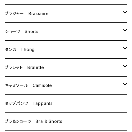
ブラジャー Brassiere
B70
ショーツ Shorts
B75
M
タンガ Thong
C65
L
M
ブラレット Bralette
C70
M
キャミソール Camisole
C75
L
M
タップパンツ Tappants
D65
L
ブラ＆ショーツ Bra & Shorts