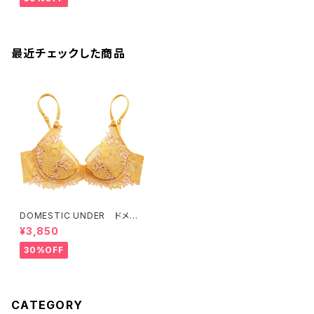
最近チェックした商品
DOMESTIC UNDER ドメス
ティックアンダー オルフェーヴ
¥3,850
ル ブラジャー（マンゴーイエロ
ー）D2254 送料無料
30%OFF
CATEGORY