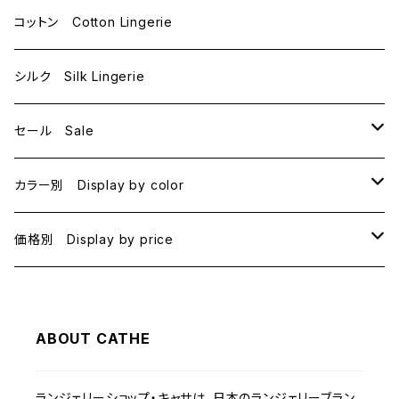
D70
コットン Cotton Lingerie
E70
シルク Silk Lingerie
セール Sale
B70
カラー別 Display by color
B75
BLACK
価格別 Display by price
C65
PINK
~1000
ABOUT CATHE
C70
BEIGE
1000~
ランジェリーショップ・キャサは、日本のランジェリーブラン