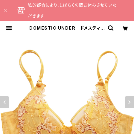
私的都合により、しばらくの間お休みさせていた
だきます
DOMESTIC UNDER ドメスティッ
クアンダー オルフェーヴル ブラジ
ャー（マンゴーイエロー）D2254 送
料無料 | CATHE 日本のランジェリ
ーブランドのセレクトショップ