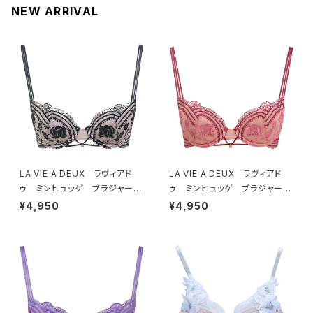
NEW ARRIVAL
LA VIE A DEUX ラヴィアド
LA VIE A DEUX ラヴィアド
ゥ ミンヒュッゲ ブラジャー
ゥ ミンヒュッゲ ブラジャー
（ブラック）BRA BLACK 2249
（ヒュッゲオレンジ）BRA HYGG
¥4,950
¥4,950
7
E ORANGE 22497