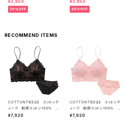
ール ブラジャー（レモネード）
ール ブラジャー（ブルー）D22
¥3,850
¥3,850
D2255 送料無料
55
30%OFF
30%OFF
RECOMMEND ITEMS
COTTONTIEEQE コットンテ
COTTONTIEEQE コットンテ
ィーク 肌側コットン100％ ソ
ィーク 肌側コットン100％ ソ
フトブラ ＆ ショーツセット（ブラ
フトブラ ＆ ショーツセット（ピー
¥7,920
¥7,920
ック）
チ）