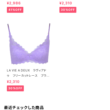
ー（ラベンダー） 22293 SA
ット ソフトブラ（トマトレッド）2
¥2,986
¥2,310
LE セール 送料無料
2457 SALE 送料無料
41%OFF
30%OFF
LA VIE A DEUX ラヴィアド
ゥ フリーカットレース ブラレ
ット ソフトブラ（ラベンダー）22
¥2,310
463 SALE 送料無料
30%OFF
最近チェックした商品