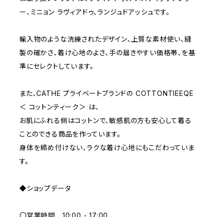
ー、ミニョン ラヴィアドゥ、ランジュドアッシュです。
D70
BROWN
4000~
輸入物のような洗練されたデザイン、上質な素材使い、縫
E70
YELLOW
5000~
製の確かさ、着け心地のよさ、手の届きやすい価格帯、を基
準にセレクトしています。
M
WHITE
10000~
また、CATHE プライベートブランドの COTTONTIEEQE
＜ コットンティーク＞ は、
L
PURPLE
お肌にふれる側はコットンで、敏感肌の方も安心して着る
ことのできる商品を作っています。
BLUE
身体を締め付けない、ラクな着け心地にもこだわっていま
す。
ORANGE
◆ショップデータ
GREEN
〇営業時間 10:00 - 17:00