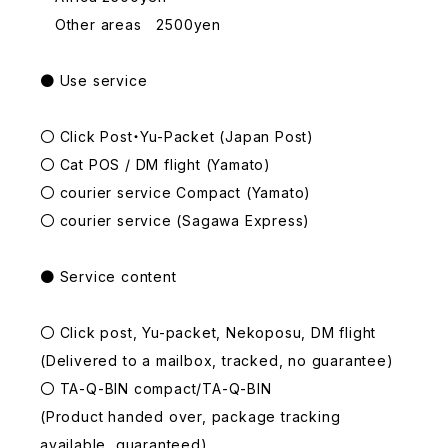
Other areas 2500yen
● Use service
〇 Click Post・Yu-Packet (Japan Post)
〇 Cat POS / DM flight (Yamato)
〇 courier service Compact (Yamato)
〇 courier service (Sagawa Express)
● Service content
〇 Click post, Yu-packet, Nekoposu, DM flight
(Delivered to a mailbox, tracked, no guarantee)
〇 TA-Q-BIN compact/TA-Q-BIN
(Product handed over, package tracking
available, guaranteed)