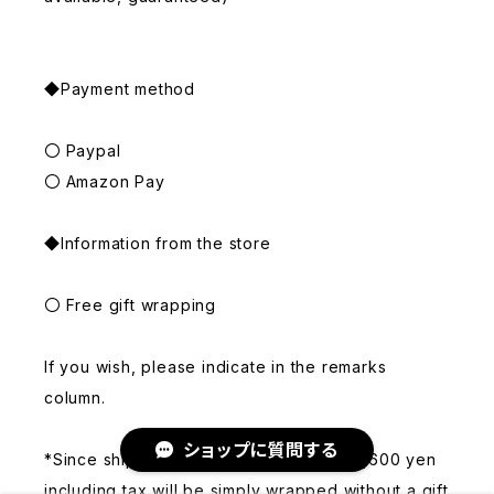
◆Payment method
〇 Paypal
〇 Amazon Pay
◆Information from the store
〇 Free gift wrapping
If you wish, please indicate in the remarks
column.
ショップに質問する
*Since shipping is free, orders under 6,600 yen
including tax will be simply wrapped without a gift