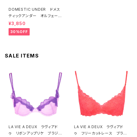
DOMESTIC UNDER ドメス
ティックアンダー オルフェーヴ
ル ブラジャー（ブラック）D225
¥3,850
4 送料無料
30%OFF
SALE ITEMS
LA VIE A DEUX ラヴィアド
LA VIE A DEUX ラヴィアド
ゥ リボンアップリケ ブラジャ
ゥ フリーカットレース ブラレ