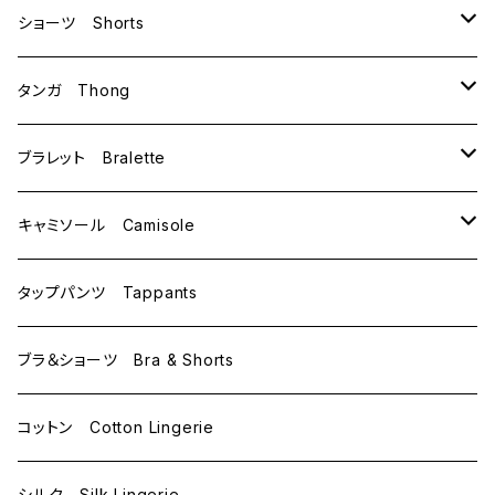
B70
ショーツ Shorts
B75
M
タンガ Thong
C65
L
M
ブラレット Bralette
C70
M
キャミソール Camisole
C75
L
M
タップパンツ Tappants
D65
L
ブラ＆ショーツ Bra & Shorts
D70
コットン Cotton Lingerie
E70
シルク Silk Lingerie