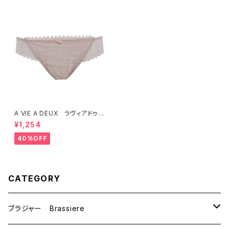
A VIE A DEUX ラヴィアドゥ
ソフトストレッチレース ショー
¥1,254
ツ Ｍサイズ（スモークピンク）
6122 SALE セール 送料
40%OFF
無料
CATEGORY
ブラジャー Brassiere