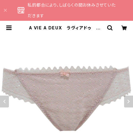
私的都合により、しばらくの間お休みさせていた
だきます
A VIE A DEUX ラヴィアドゥ ソフ
トストレッチレース ショーツ Ｍサイ
ズ（スモークピンク） 6122 SALE
セール 送料無料 | CATHE 日
本のランジェリーブランドのセレクト
ショップ