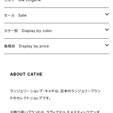
セール Sale
B70
カラー別 Display by color
B75
BLACK
価格別 Display by price
C65
PINK
~1000
ABOUT CATHE
C70
BEIGE
1000~
ランジェリーショップ・キャサは、日本のランジェリーブラン
C75
NAVY
2000~
ドのセレクトショップです。
D65
RED
3000~
お取り扱いブランドは、ラヴィアドゥ、ドメスティックアンダ