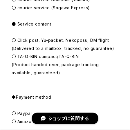
〇 courier service (Sagawa Express)
● Service content
〇 Click post, Yu-packet, Nekoposu, DM flight
(Delivered to a mailbox, tracked, no guarantee)
〇 TA-Q-BIN compact/TA-Q-BIN
(Product handed over, package tracking
available, guaranteed)
◆Payment method
〇 Paypal
ショップに質問する
〇 Amazon Pay