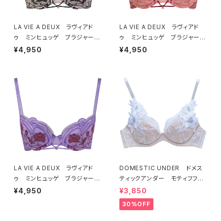
LA VIE A DEUX ラヴィアド
LA VIE A DEUX ラヴィアド
ゥ ミンヒュッゲ ブラジャー
ゥ ミンヒュッゲ ブラジャー
（ブラック）BRA BLACK 2249
（ヒュッゲオレンジ）BRA HYGG
¥4,950
¥4,950
7
E ORANGE 22497
LA VIE A DEUX ラヴィアド
DOMESTIC UNDER ドメス
ゥ ミンヒュッゲ ブラジャー
ティックアンダー モティフフル
（ライラック）BRA LILAC 2249
ール ブラジャー（オフホワイ
¥4,950
¥3,850
7
ト）D2255
30%OFF