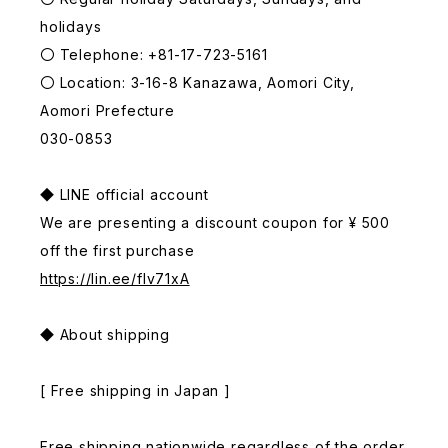
holidays
〇 Telephone: +81-17-723-5161
〇 Location: 3-16-8 Kanazawa, Aomori City,
Aomori Prefecture
030-0853
◆ LINE official account
We are presenting a discount coupon for ¥ 500
off the first purchase
https://lin.ee/fIv71xA
◆ About shipping
[ Free shipping in Japan ]
Free shipping nationwide regardless of the order