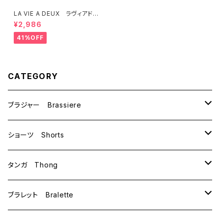
LA VIE A DEUX ラヴィアド
ゥ リボンアップリケ ブラジャ
¥2,986
ー（ラベンダー） 22293 SA
LE セール 送料無料
41%OFF
CATEGORY
ブラジャー Brassiere
B70
ショーツ Shorts
B75
M
タンガ Thong
C65
L
M
ブラレット Bralette