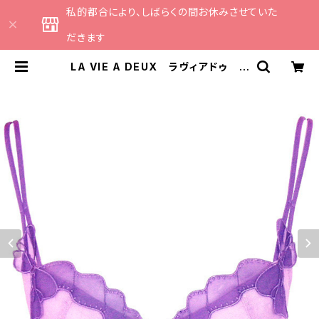
私的都合により、しばらくの間お休みさせていた
だきます
LA VIE A DEUX ラヴィアドゥ リ
ボンアップリケ ブラジャー（ラベン
ダー） 22293 SALE セール 送
料無料 | CATHE 日本のランジェリ
ーブランドのセレクトショップ