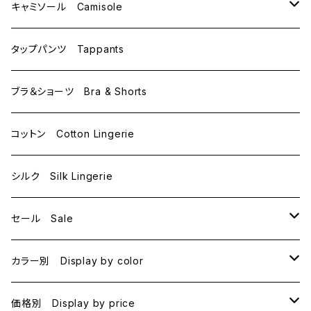
C70
M
キャミソール Camisole
C75
L
M
タップパンツ Tappants
D65
L
ブラ＆ショーツ Bra & Shorts
D70
コットン Cotton Lingerie
E70
シルク Silk Lingerie
セール Sale
B70
カラー別 Display by color
B75
BLACK
価格別 Display by price