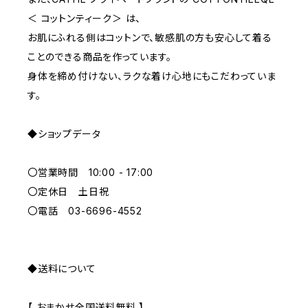
＜ コットンティーク＞ は、
L
PURPLE
お肌にふれる側はコットンで、敏感肌の方も安心して着る
ことのできる商品を作っています。
BLUE
身体を締め付けない、ラクな着け心地にもこだわっていま
す。
ORANGE
◆ショップデータ
GREEN
〇営業時間 10:00 - 17:00
GRAY
〇定休日 土日祝
〇電話 03-6696-4552
◆送料について
【 おまかせ全国送料無料 】