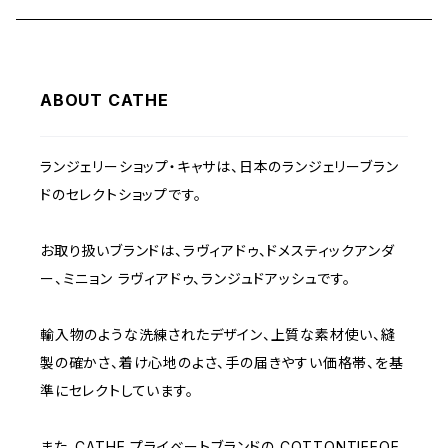
C65
PINK
~1000
ABOUT CATHE
C70
BEIGE
1000~
ランジェリーショップ・キャサは、日本のランジェリーブラン
C75
NAVY
2000~
ドのセレクトショップです。
D65
RED
3000~
お取り扱いブランドは、ラヴィアドゥ、ドメスティックアンダ
ー、ミニョン ラヴィアドゥ、ランジュドアッシュです。
D70
BROWN
4000~
輸入物のような洗練されたデザイン、上質な素材使い、縫
E70
YELLOW
5000~
製の確かさ、着け心地のよさ、手の届きやすい価格帯、を基
準にセレクトしています。
M
WHITE
10000~
また、CATHE プライベートブランドの COTTONTIEEQE