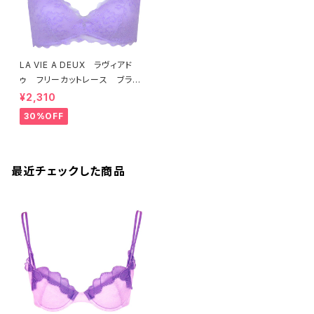
LA VIE A DEUX ラヴィアド
ゥ フリーカットレース ブラレ
ット ソフトブラ（ラベンダー）22
¥2,310
463 SALE 送料無料
30%OFF
最近チェックした商品