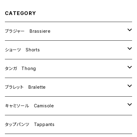
CATEGORY
ブラジャー Brassiere
B70
ショーツ Shorts
B75
M
タンガ Thong
C65
L
M
ブラレット Bralette
C70
M
キャミソール Camisole
C75
L
M
タップパンツ Tappants