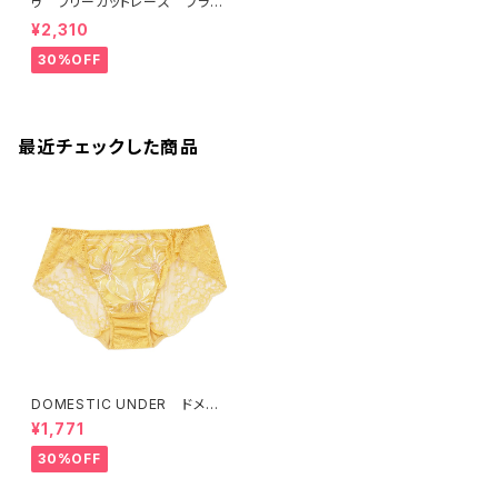
ゥ フリーカットレース ブラレ
ット ソフトブラ（ラベンダー）22
¥2,310
463 SALE 送料無料
30%OFF
最近チェックした商品
DOMESTIC UNDER ドメス
ティックアンダー ヴィンテージ
¥1,771
フラワー ショーツ （ネクター
イエロー）Ｍサイズ D6385
30%OFF