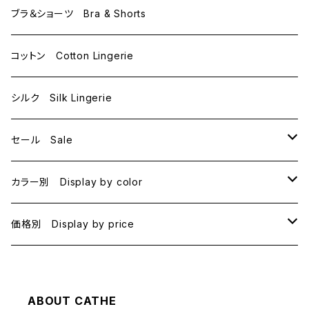
D65
L
ブラ＆ショーツ Bra & Shorts
D70
コットン Cotton Lingerie
E70
シルク Silk Lingerie
セール Sale
B70
カラー別 Display by color
B75
BLACK
価格別 Display by price
C65
PINK
~1000
ABOUT CATHE
C70
BEIGE
1000~