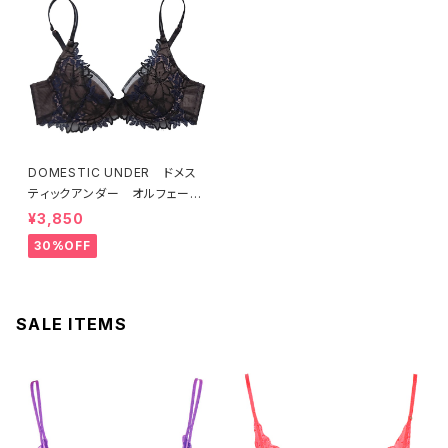
DOMESTIC UNDER ドメス
ティックアンダー オルフェーヴ
ル ブラジャー（ブラック）D225
¥3,850
4 送料無料
30%OFF
SALE ITEMS