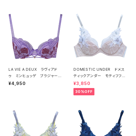
7
E ORANGE 22497
LA VIE A DEUX ラヴィアド
DOMESTIC UNDER ドメス
ゥ ミンヒュッゲ ブラジャー
ティックアンダー モティフフル
（ライラック）BRA LILAC 2249
ール ブラジャー（オフホワイ
¥4,950
¥3,850
7
ト）D2255
30%OFF