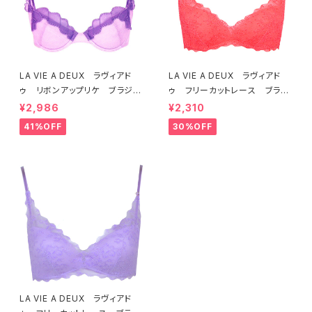
LA VIE A DEUX ラヴィアド
LA VIE A DEUX ラヴィアド
ゥ リボンアップリケ ブラジャ
ゥ フリーカットレース ブラレ
ー（ラベンダー） 22293 SA
ット ソフトブラ（トマトレッド）2
¥2,986
¥2,310
LE セール 送料無料
2457 SALE 送料無料
41%OFF
30%OFF
LA VIE A DEUX ラヴィアド