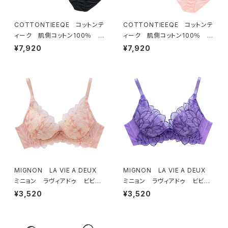
COTTONTIEEQE コットンテ
COTTONTIEEQE コットンテ
ィーク 肌側コットン100％ ソ
ィーク 肌側コットン100％ ソ
フトブラ ＆ ショーツセット（ブラ
フトブラ ＆ ショーツセット（ピー
¥7,920
¥7,920
ック）
チ）
MIGNON LA VIE A DEUX
MIGNON LA VIE A DEUX
ミニョン ラヴィアドゥ ビビア
ミニョン ラヴィアドゥ ビビア
ーナ ブラジャー（ピーチ）M20
ーナ ブラジャー（ヴィオレッタ）
¥3,520
¥3,520
06
M2006 送料無料