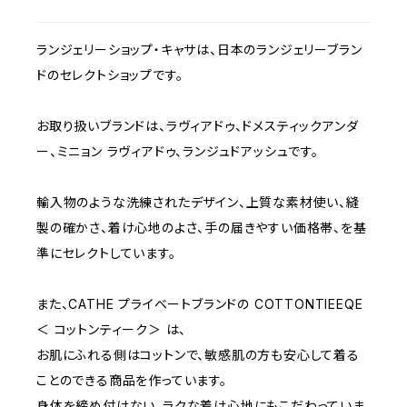
ランジェリーショップ・キャサは、日本のランジェリーブラン
C75
NAVY
2000~
ドのセレクトショップです。
D65
RED
3000~
お取り扱いブランドは、ラヴィアドゥ、ドメスティックアンダ
ー、ミニョン ラヴィアドゥ、ランジュドアッシュです。
D70
BROWN
4000~
輸入物のような洗練されたデザイン、上質な素材使い、縫
E70
YELLOW
5000~
製の確かさ、着け心地のよさ、手の届きやすい価格帯、を基
準にセレクトしています。
M
WHITE
10000~
また、CATHE プライベートブランドの COTTONTIEEQE
＜ コットンティーク＞ は、
L
PURPLE
お肌にふれる側はコットンで、敏感肌の方も安心して着る
ことのできる商品を作っています。
BLUE
身体を締め付けない、ラクな着け心地にもこだわっていま