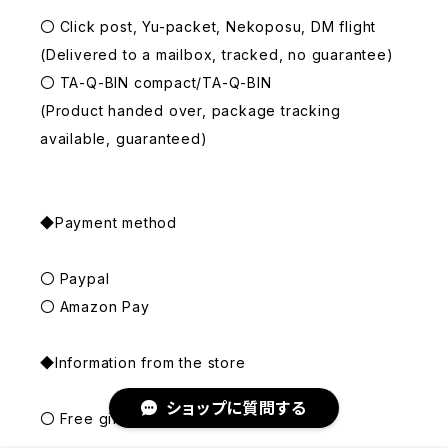
〇 Click post, Yu-packet, Nekoposu, DM flight
(Delivered to a mailbox, tracked, no guarantee)
〇 TA-Q-BIN compact/TA-Q-BIN
(Product handed over, package tracking
available, guaranteed)
◆Payment method
〇 Paypal
〇 Amazon Pay
◆Information from the store
ショップに質問する
〇 Free gift wrapping