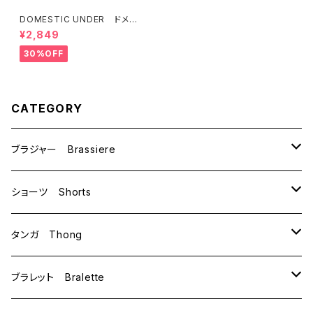
DOMESTIC UNDER ドメス
ティックアンダー アイラッシュ
¥2,849
レース ブラレット ソフトブ
ラ ノンワイヤー （全3色） D
30%OFF
2224 Ｍサイズ SALE セー
ル 送料無料
CATEGORY
ブラジャー Brassiere
B70
ショーツ Shorts
B75
M
タンガ Thong
C65
L
M
ブラレット Bralette