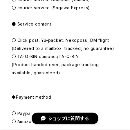
〇 courier service (Sagawa Express)
● Service content
〇 Click post, Yu-packet, Nekoposu, DM flight
(Delivered to a mailbox, tracked, no guarantee)
〇 TA-Q-BIN compact/TA-Q-BIN
(Product handed over, package tracking
available, guaranteed)
◆Payment method
〇 Paypal
ショップに質問する
〇 Amazon Pay