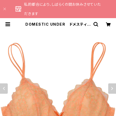
私的都合により、しばらくの間お休みさせていた
だきます
DOMESTIC UNDER ドメスティッ
クアンダー アイラッシュレース ブ
ラレット ソフトブラ ノンワイヤ
ー （全3色） D2224 Ｍサイズ
SALE セール 送料無料 | CATH
E 日本のランジェリーブランドのセ
レクトショップ