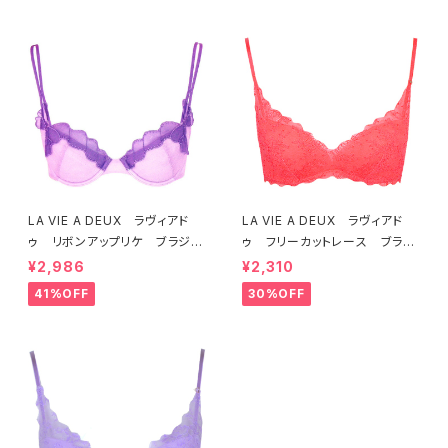
LA VIE A DEUX ラヴィアド
LA VIE A DEUX ラヴィアド
ゥ リボンアップリケ ブラジャ
ゥ フリーカットレース ブラレ
ー（ラベンダー） 22293 SA
ット ソフトブラ（トマトレッド）2
¥2,986
¥2,310
LE セール 送料無料
2457 SALE 送料無料
41%OFF
30%OFF