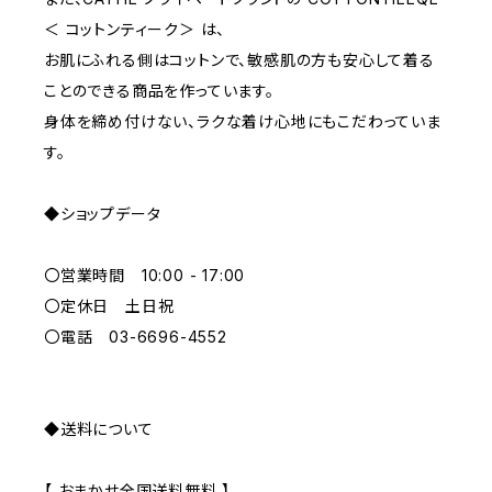
＜ コットンティーク＞ は、
L
PURPLE
お肌にふれる側はコットンで、敏感肌の方も安心して着る
ことのできる商品を作っています。
BLUE
身体を締め付けない、ラクな着け心地にもこだわっていま
す。
ORANGE
◆ショップデータ
GREEN
〇営業時間 10:00 - 17:00
GRAY
〇定休日 土日祝
〇電話 03-6696-4552
◆送料について
【 おまかせ全国送料無料 】