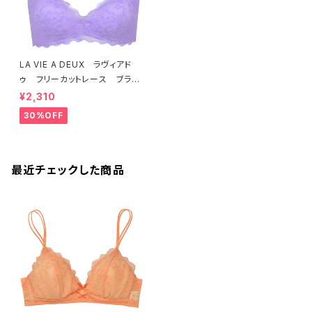
LA VIE A DEUX ラヴィアド
ゥ フリーカットレース ブラレ
ット ソフトブラ（ラベンダー）22
¥2,310
463 SALE 送料無料
30%OFF
最近チェックした商品