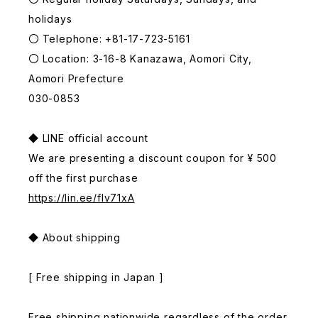
holidays
〇 Telephone: +81-17-723-5161
〇 Location: 3-16-8 Kanazawa, Aomori City,
Aomori Prefecture
030-0853
◆ LINE official account
We are presenting a discount coupon for ¥ 500
off the first purchase
https://lin.ee/fIv71xA
◆ About shipping
[ Free shipping in Japan ]
Free shipping nationwide regardless of the order