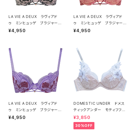
LA VIE A DEUX ラヴィアド
LA VIE A DEUX ラヴィアド
ゥ ミンヒュッゲ ブラジャー
ゥ ミンヒュッゲ ブラジャー
（ブラック）BRA BLACK 2249
（ヒュッゲオレンジ）BRA HYGG
¥4,950
¥4,950
7
E ORANGE 22497
LA VIE A DEUX ラヴィアド
DOMESTIC UNDER ドメス
ゥ ミンヒュッゲ ブラジャー
ティックアンダー モティフフル
（ライラック）BRA LILAC 2249
ール ブラジャー（オフホワイ
¥4,950
¥3,850
7
ト）D2255
30%OFF