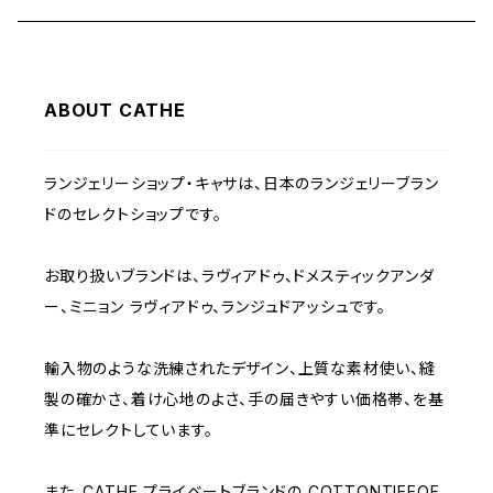
C65
PINK
~1000
ABOUT CATHE
C70
BEIGE
1000~
ランジェリーショップ・キャサは、日本のランジェリーブラン
C75
NAVY
2000~
ドのセレクトショップです。
D65
RED
3000~
お取り扱いブランドは、ラヴィアドゥ、ドメスティックアンダ
ー、ミニョン ラヴィアドゥ、ランジュドアッシュです。
D70
BROWN
4000~
輸入物のような洗練されたデザイン、上質な素材使い、縫
E70
YELLOW
5000~
製の確かさ、着け心地のよさ、手の届きやすい価格帯、を基
準にセレクトしています。
M
WHITE
10000~
また、CATHE プライベートブランドの COTTONTIEEQE