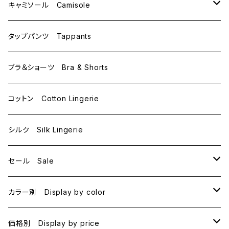
C70
M
キャミソール Camisole
C75
L
M
タップパンツ Tappants
D65
L
ブラ＆ショーツ Bra & Shorts
D70
コットン Cotton Lingerie
E70
シルク Silk Lingerie
セール Sale
B70
カラー別 Display by color
B75
BLACK
価格別 Display by price