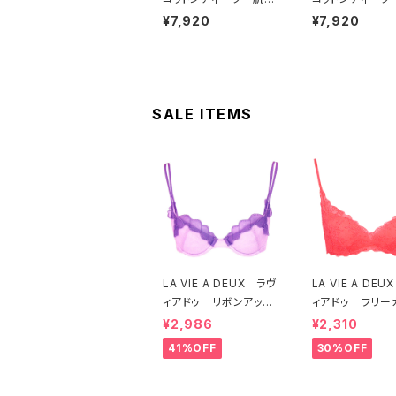
コットン100％ ソフト
コットン100％ 
¥7,920
¥7,920
ブラ ＆ ショーツセット
ブラ ＆ ショーツ
（ブラック）
（ピーチ）
SALE ITEMS
LA VIE A DEUX ラヴ
LA VIE A DE
ィアドゥ リボンアップ
ィアドゥ フリー
リケ ブラジャー（ラベ
レース ブラレッ
¥2,986
¥2,310
ンダー） 22293 SA
フトブラ（トマトレ
41%OFF
30%OFF
LE セール 送料無料
2457 SALE
料