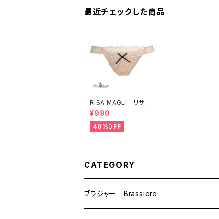
最近チェックした商品
RISA MAGLI リサマ
リ Pluume プリュ
¥990
ム ショーツ （グレ
ージョピンク）Ｍサイ
40%OFF
ズ SALE セール 7
3507 送料無料
CATEGORY
ブラジャー Brassiere