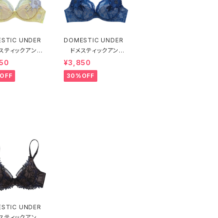
STIC UNDER
DOMESTIC UNDER
スティックアンダ
ドメスティックアンダ
モティフフルール
ー モティフフルール
50
¥3,850
ャー（レモネード）
ブラジャー（ブルー）D2
OFF
30%OFF
55 送料無料
255
STIC UNDER
スティックアンダ