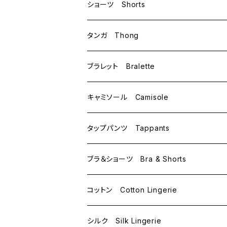
B70
ショーツ Shorts
B75
M
タンガ Thong
C65
L
M
ブラレット Bralette
C70
M
キャミソール Camisole
C75
L
M
タップパンツ Tappants
D65
L
ブラ＆ショーツ Bra & Shorts
D70
コットン Cotton Lingerie
E70
シルク Silk Lingerie