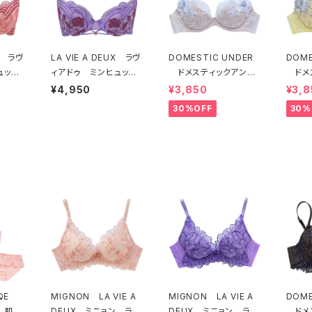
UX ラヴ
LA VIE A DEUX ラヴ
DOMESTIC UNDER
DOME
ュッ
ィアドゥ ミンヒュッ
ドメスティックアンダ
ドメ
ヒュッ
ゲ ブラジャー（ライラ
ー モティフフルール
ー 
¥4,950
¥3,850
¥3,8
G
ック）BRA LILAC 224
ブラジャー（オフホワイ
ブラジ
30%OFF
30%
ANGE 22497
97
ト）D2255
D22
EQE
MIGNON LA VIE A
MIGNON LA VIE A
DOME
 肌側
DEUX ミニョン ラヴ
DEUX ミニョン ラヴ
ドメ