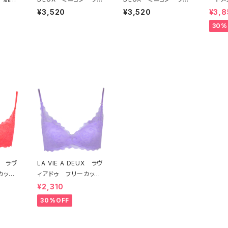
ソフト
ィアドゥ ビビアーナ
ィアドゥ ビビアーナ
ー オ
¥3,520
¥3,520
¥3,8
セット
ブラジャー（ピーチ）M2
ブラジャー（ヴィオレッ
ラジャ
30%
006
タ）M2006 送料無料
54 
UX ラヴ
LA VIE A DEUX ラヴ
カット
ィアドゥ フリーカット
ト ソ
レース ブラレット ソ
¥2,310
ッド）2
フトブラ（ラベンダー）22
30%OFF
 送料無
463 SALE 送料無
料