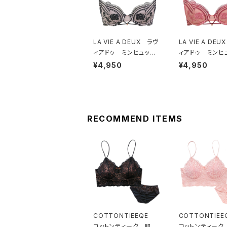
LA VIE A DEUX ラヴ
LA VIE A DE
ィアドゥ ミンヒュッ
ィアドゥ ミンヒ
ゲ ブラジャー（ブラッ
ゲ ブラジャー（
¥4,950
¥4,950
ク）BRA BLACK 224
ゲオレンジ）BRA HY
97
GE OR
RECOMMEND ITEMS
COTTONTIEEQE
COTTONTIE
コットンティーク 肌側
コットンティーク