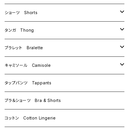
B70
ショーツ Shorts
B75
M
タンガ Thong
C65
L
M
ブラレット Bralette
C70
M
キャミソール Camisole
C75
L
M
タップパンツ Tappants
D65
L
ブラ＆ショーツ Bra & Shorts
D70
コットン Cotton Lingerie