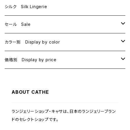
E70
シルク Silk Lingerie
セール Sale
B70
カラー別 Display by color
B75
BLACK
価格別 Display by price
C65
PINK
~1000
ABOUT CATHE
C70
BEIGE
1000~
ランジェリーショップ・キャサは、日本のランジェリーブラン
C75
NAVY
2000~
ドのセレクトショップです。