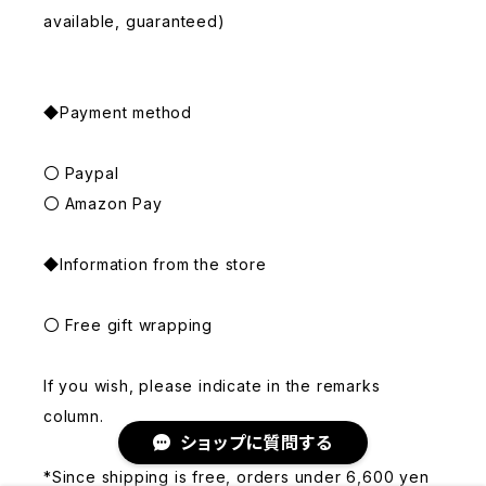
available, guaranteed)
◆Payment method
〇 Paypal
〇 Amazon Pay
◆Information from the store
〇 Free gift wrapping
If you wish, please indicate in the remarks
column.
ショップに質問する
*Since shipping is free, orders under 6,600 yen