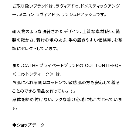
D65
RED
3000~
お取り扱いブランドは、ラヴィアドゥ、ドメスティックアンダ
ー、ミニョン ラヴィアドゥ、ランジュドアッシュです。
D70
BROWN
4000~
輸入物のような洗練されたデザイン、上質な素材使い、縫
E70
YELLOW
5000~
製の確かさ、着け心地のよさ、手の届きやすい価格帯、を基
準にセレクトしています。
M
WHITE
10000~
また、CATHE プライベートブランドの COTTONTIEEQE
＜ コットンティーク＞ は、
L
PURPLE
お肌にふれる側はコットンで、敏感肌の方も安心して着る
ことのできる商品を作っています。
BLUE
身体を締め付けない、ラクな着け心地にもこだわっていま
す。
ORANGE
◆ショップデータ
GREEN