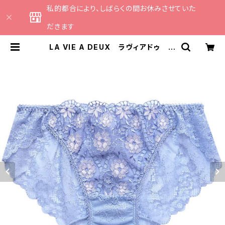
私的都合により、しばらくの間お休みさせていた
だきます
LA VIE A DEUX ラヴィアドゥ ボ
ーラーレース ショーツ （ブルーグ
レー）Ｍサイズ 6246 送料無料 |
CATHE 日本のランジェリーブラン
ドのセレクトショップ