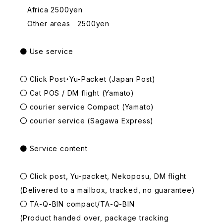
Africa 2500yen
Other areas 2500yen
● Use service
〇 Click Post・Yu-Packet (Japan Post)
〇 Cat POS / DM flight (Yamato)
〇 courier service Compact (Yamato)
〇 courier service (Sagawa Express)
● Service content
〇 Click post, Yu-packet, Nekoposu, DM flight
(Delivered to a mailbox, tracked, no guarantee)
〇 TA-Q-BIN compact/TA-Q-BIN
(Product handed over, package tracking