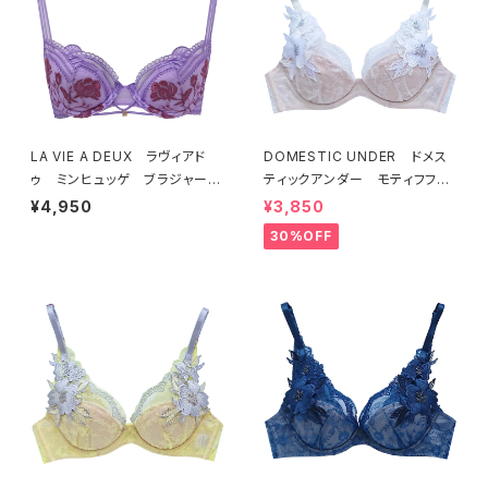
LA VIE A DEUX ラヴィアド
DOMESTIC UNDER ドメス
ゥ ミンヒュッゲ ブラジャー
ティックアンダー モティフフル
（ライラック）BRA LILAC 2249
ール ブラジャー（オフホワイ
¥4,950
¥3,850
7
ト）D2255
30%OFF