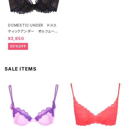
DOMESTIC UNDER ドメス
ティックアンダー オルフェーヴ
ル ブラジャー（ブラック）D225
¥3,850
4 送料無料
30%OFF
SALE ITEMS