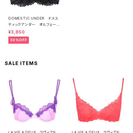
DOMESTIC UNDER ドメス
ティックアンダー オルフェーヴ
ル ブラジャー（ブラック）D225
¥3,850
4 送料無料
30%OFF
SALE ITEMS
LA VIE A DEUX ラヴィアド
LA VIE A DEUX ラヴィアド