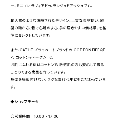
ー、ミニョン ラヴィアドゥ、ランジュドアッシュです。
D70
BROWN
4000~
輸入物のような洗練されたデザイン、上質な素材使い、縫
E70
YELLOW
5000~
製の確かさ、着け心地のよさ、手の届きやすい価格帯、を基
準にセレクトしています。
M
WHITE
10000~
また、CATHE プライベートブランドの COTTONTIEEQE
＜ コットンティーク＞ は、
L
PURPLE
お肌にふれる側はコットンで、敏感肌の方も安心して着る
ことのできる商品を作っています。
BLUE
身体を締め付けない、ラクな着け心地にもこだわっていま
す。
ORANGE
◆ショップデータ
GREEN
〇営業時間 10:00 - 17:00