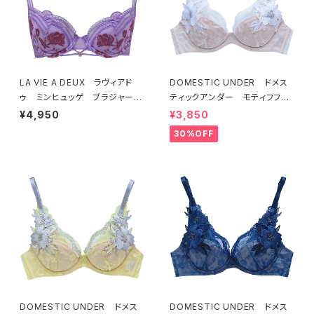
LA VIE A DEUX ラヴィアド
DOMESTIC UNDER ドメス
ゥ ミンヒュッゲ ブラジャー
ティックアンダー モティフフル
（ライラック）BRA LILAC 2249
ール ブラジャー（オフホワイ
¥4,950
¥3,850
7
ト）D2255
30%OFF
DOMESTIC UNDER ドメス
DOMESTIC UNDER ドメス