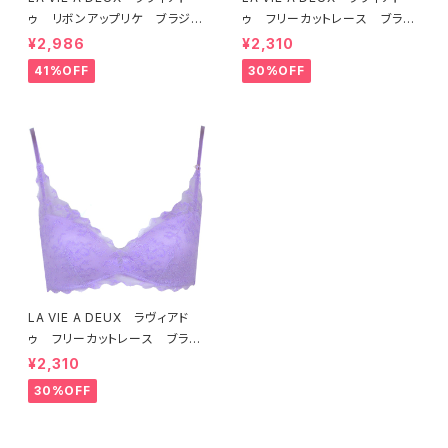
ゥ リボンアップリケ ブラジャ
ゥ フリーカットレース ブラレ
ー（ラベンダー） 22293 SA
ット ソフトブラ（トマトレッド）2
¥2,986
¥2,310
LE セール 送料無料
2457 SALE 送料無料
41%OFF
30%OFF
LA VIE A DEUX ラヴィアド
ゥ フリーカットレース ブラレ
ット ソフトブラ（ラベンダー）22
¥2,310
463 SALE 送料無料
30%OFF