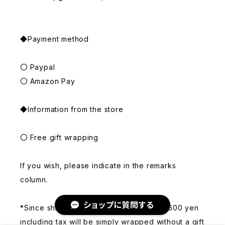
◆Payment method
〇 Paypal
〇 Amazon Pay
◆Information from the store
〇 Free gift wrapping
If you wish, please indicate in the remarks
column.
ショップに質問する
*Since shipping is free, orders under 6,600 yen
including tax will be simply wrapped without a gift