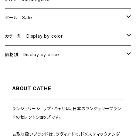
セール Sale
B70
カラー別 Display by color
B75
BLACK
価格別 Display by price
C65
PINK
~1000
ABOUT CATHE
C70
BEIGE
1000~
ランジェリーショップ・キャサは、日本のランジェリーブラン
C75
NAVY
2000~
ドのセレクトショップです。
D65
RED
3000~
お取り扱いブランドは、ラヴィアドゥ、ドメスティックアンダ