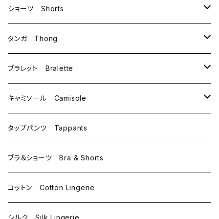
B70
ショーツ Shorts
B75
M
タンガ Thong
C65
L
M
ブラレット Bralette
C70
M
キャミソール Camisole
C75
L
M
タップパンツ Tappants
D65
L
ブラ＆ショーツ Bra & Shorts
D70
コットン Cotton Lingerie
E70
シルク Silk Lingerie