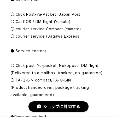
〇 Click Post・Yu-Packet (Japan Post)
〇 Cat POS / DM flight (Yamato)
〇 courier service Compact (Yamato)
〇 courier service (Sagawa Express)
● Service content
〇 Click post, Yu-packet, Nekoposu, DM flight
(Delivered to a mailbox, tracked, no guarantee)
〇 TA-Q-BIN compact/TA-Q-BIN
(Product handed over, package tracking
available, guaranteed)
ショップに質問する
◆Payment method