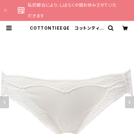
私的都合により、しばらくの間お休みさせていた
だきます
COTTONTIEEQE コットンティー
ク コットンベア天竺 ショーツ 敏
感肌 お肌に優しい 綿 コットン9
4％ （オフホワイト）Ｍサイズ SAL
E 送料無料 | CATHE 日本のラン
ジェリーブランドのセレクトショップ