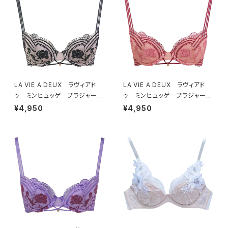
LA VIE A DEUX ラヴィアド
LA VIE A DEUX ラヴィアド
ゥ ミンヒュッゲ ブラジャー
ゥ ミンヒュッゲ ブラジャー
（ブラック）BRA BLACK 2249
（ヒュッゲオレンジ）BRA HYGG
¥4,950
¥4,950
7
E ORANGE 22497