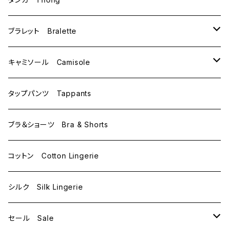
C65
L
M
ブラレット Bralette
C70
M
キャミソール Camisole
C75
L
M
タップパンツ Tappants
D65
L
ブラ＆ショーツ Bra & Shorts
D70
コットン Cotton Lingerie
E70
シルク Silk Lingerie
セール Sale