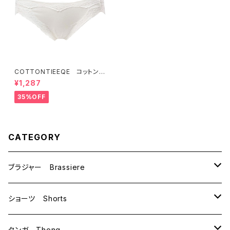
COTTONTIEEQE コットンテ
ィーク コットンベア天竺 シ
¥1,287
ョーツ 敏感肌 お肌に優し
い 綿 コットン94％ （オフ
35%OFF
ホワイト）Ｍサイズ SALE 送
料無料
CATEGORY
ブラジャー Brassiere
B70
ショーツ Shorts
B75
M
タンガ Thong