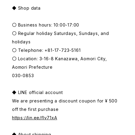
◆ Shop data
〇 Business hours: 10:00-17:00
〇 Regular holiday Saturdays, Sundays, and
holidays
〇 Telephone: +81-17-723-5161
〇 Location: 3-16-8 Kanazawa, Aomori City,
Aomori Prefecture
030-0853
◆ LINE official account
We are presenting a discount coupon for ¥ 500
off the first purchase
https://lin.ee/fIv71xA
◆ About shipping