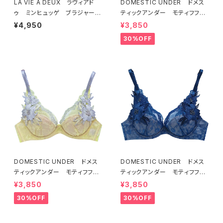
LA VIE A DEUX ラヴィアド
DOMESTIC UNDER ドメス
ゥ ミンヒュッゲ ブラジャー
ティックアンダー モティフフル
（ライラック）BRA LILAC 2249
ール ブラジャー（オフホワイ
¥4,950
¥3,850
7
ト）D2255
30%OFF
DOMESTIC UNDER ドメス
DOMESTIC UNDER ドメス
ティックアンダー モティフフル
ティックアンダー モティフフル
ール ブラジャー（レモネード）
ール ブラジャー（ブルー）D22
¥3,850
¥3,850
D2255 送料無料
55
30%OFF
30%OFF