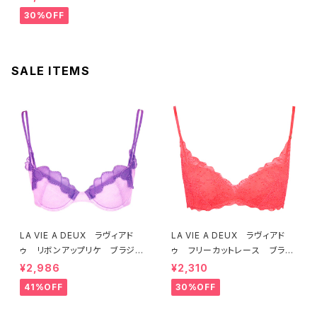
4 送料無料
30%OFF
SALE ITEMS
LA VIE A DEUX ラヴィアド
LA VIE A DEUX ラヴィアド
ゥ リボンアップリケ ブラジャ
ゥ フリーカットレース ブラレ
ー（ラベンダー） 22293 SA
ット ソフトブラ（トマトレッド）2
¥2,986
¥2,310
LE セール 送料無料
2457 SALE 送料無料
41%OFF
30%OFF