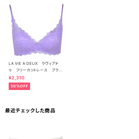
LA VIE A DEUX ラヴィアド
ゥ フリーカットレース ブラレ
ット ソフトブラ（ラベンダー）22
¥2,310
463 SALE 送料無料
30%OFF
最近チェックした商品