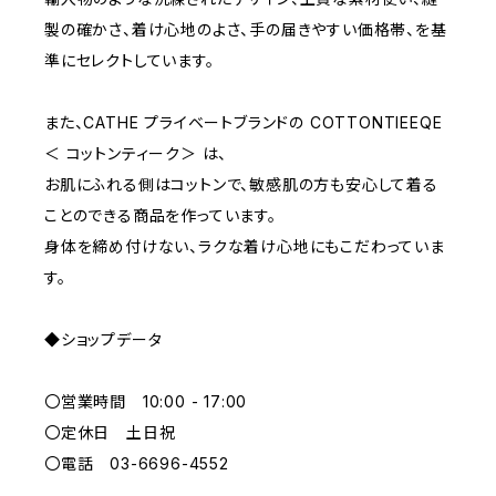
E70
YELLOW
5000~
製の確かさ、着け心地のよさ、手の届きやすい価格帯、を基
準にセレクトしています。
M
WHITE
10000~
また、CATHE プライベートブランドの COTTONTIEEQE
＜ コットンティーク＞ は、
L
PURPLE
お肌にふれる側はコットンで、敏感肌の方も安心して着る
ことのできる商品を作っています。
BLUE
身体を締め付けない、ラクな着け心地にもこだわっていま
す。
ORANGE
◆ショップデータ
GREEN
〇営業時間 10:00 - 17:00
GRAY
〇定休日 土日祝
〇電話 03-6696-4552