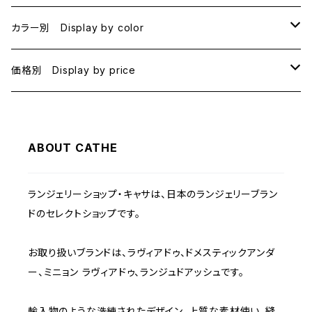
B70
カラー別 Display by color
B75
BLACK
価格別 Display by price
C65
PINK
~1000
ABOUT CATHE
C70
BEIGE
1000~
ランジェリーショップ・キャサは、日本のランジェリーブラン
C75
NAVY
2000~
ドのセレクトショップです。
D65
RED
3000~
お取り扱いブランドは、ラヴィアドゥ、ドメスティックアンダ
ー、ミニョン ラヴィアドゥ、ランジュドアッシュです。
D70
BROWN
4000~
輸入物のような洗練されたデザイン、上質な素材使い、縫