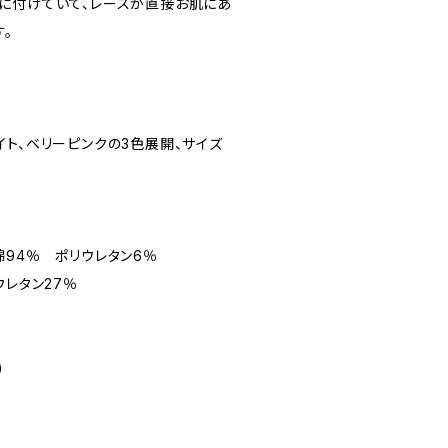
に付けていて、レースが直接お肌にあ
。
ト、ベリーピンクの3色展開、サイズ
綿94％ ポリウレタン6％
ウレタン27％
)