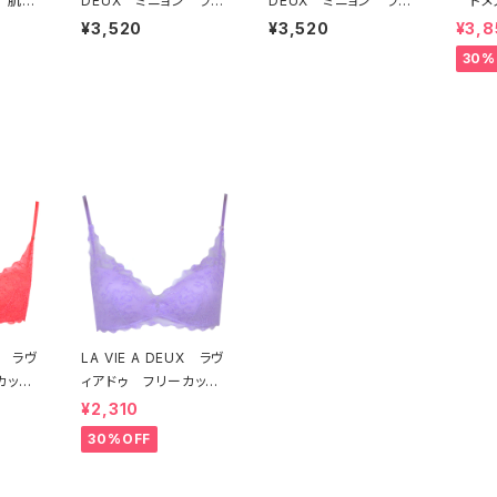
 肌側
DEUX ミニョン ラヴ
DEUX ミニョン ラヴ
ドメ
ソフト
ィアドゥ ビビアーナ
ィアドゥ ビビアーナ
ー オ
¥3,520
¥3,520
¥3,8
セット
ブラジャー（ピーチ）M2
ブラジャー（ヴィオレッ
ラジャ
30%
006
タ）M2006 送料無料
54 
UX ラヴ
LA VIE A DEUX ラヴ
カット
ィアドゥ フリーカット
ト ソ
レース ブラレット ソ
¥2,310
ッド）2
フトブラ（ラベンダー）22
30%OFF
 送料無
463 SALE 送料無
料