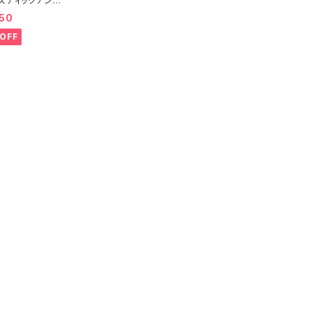
スティックアンダ
ルフェーヴル ブ
50
ー（ブラック）D22
OFF
送料無料