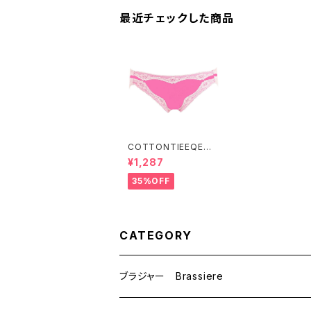
最近チェックした商品
COTTONTIEEQE
コットンティーク コッ
¥1,287
トンベア天竺 ショー
ツ 敏感肌 お肌に優
35%OFF
しい 綿 コットン9
4％ （ベリーピンク）Ｍ
サイズ SALE 送料無
料
CATEGORY
ブラジャー Brassiere