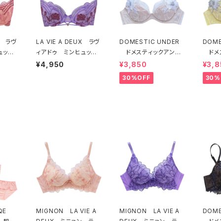
UX ラヴ
LA VIE A DEUX ラヴ
DOMESTIC UNDER
DOME
ュッ
ィアドゥ ミンヒュッ
ドメスティックアンダ
ドメ
ヒュッ
ゲ ブラジャー（ライラ
ー モティフフルール
ー 
¥4,950
¥3,850
¥3,8
G
ック）BRA LILAC 224
ブラジャー（オフホワイ
ブラジ
30%OFF
30%
ANGE 22497
97
ト）D2255
D22
EQE
MIGNON LA VIE A
MIGNON LA VIE A
DOME