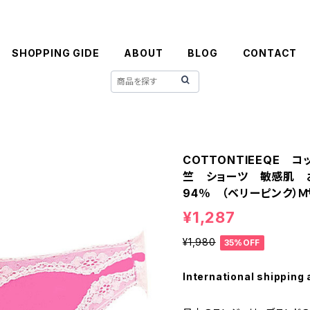
SHOPPING GIDE
ABOUT
BLOG
CONTACT
COTTONTIEEQE 
竺 ショーツ 敏感肌 
94％ （ベリーピンク）
¥1,287
¥1,980
35%OFF
International shipping 