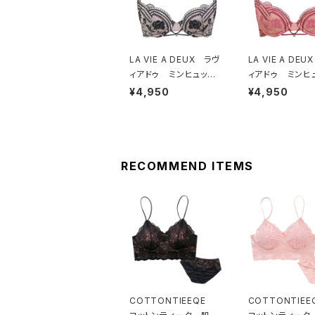
LA VIE A DEUX ラヴ
LA VIE A DE
ィアドゥ ミンヒュッ
ィアドゥ ミンヒ
ゲ ブラジャー（ブラッ
ゲ ブラジャー（
¥4,950
¥4,950
ク）BRA BLACK 224
ゲオレンジ）BRA HY
97
GE OR
RECOMMEND ITEMS
COTTONTIEEQE
COTTONTIE