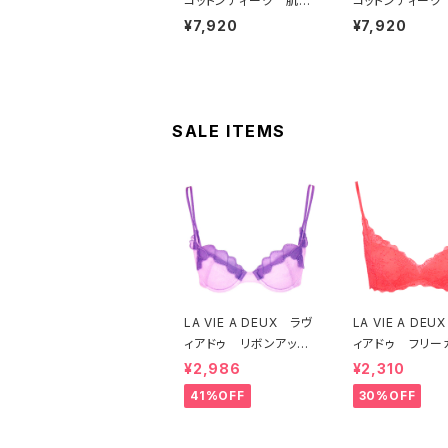
コットンティーク 肌側
コットンティーク
コットン100％ ソフト
コットン100％ 
¥7,920
¥7,920
ブラ ＆ ショーツセット
ブラ ＆ ショーツ
（ブラック）
（ピーチ）
SALE ITEMS
LA VIE A DEUX ラヴ
LA VIE A DE
ィアドゥ リボンアップ
ィアドゥ フリー
リケ ブラジャー（ラベ
レース ブラレッ
¥2,986
¥2,310
ンダー） 22293 SA
フトブラ（トマトレ
41%OFF
30%OFF
LE セール 送料無料
2457 SALE
料