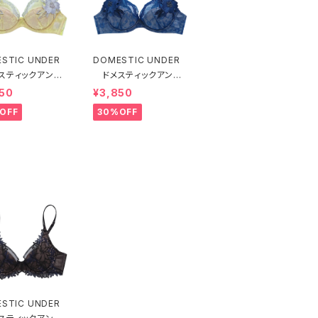
STIC UNDER
DOMESTIC UNDER
スティックアンダ
ドメスティックアンダ
モティフフルール
ー モティフフルール
50
¥3,850
ャー（レモネード）
ブラジャー（ブルー）D2
OFF
30%OFF
55 送料無料
255
STIC UNDER