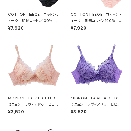
COTTONTIEEQE コットンテ
COTTONTIEEQE コットンテ
ィーク 肌側コットン100％ ソ
ィーク 肌側コットン100％ ソ
フトブラ ＆ ショーツセット（ブラ
フトブラ ＆ ショーツセット（ピー
¥7,920
¥7,920
ック）
チ）
MIGNON LA VIE A DEUX
MIGNON LA VIE A DEUX
ミニョン ラヴィアドゥ ビビア
ミニョン ラヴィアドゥ ビビア
ーナ ブラジャー（ピーチ）M20
ーナ ブラジャー（ヴィオレッタ）
¥3,520
¥3,520
06
M2006 送料無料