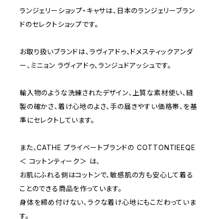
ランジェリーショップ・キャサは、日本のランジェリーブラン
C75
NAVY
2000~
ドのセレクトショップです。
D65
RED
3000~
お取り扱いブランドは、ラヴィアドゥ、ドメスティックアンダ
ー、ミニョン ラヴィアドゥ、ランジュドアッシュです。
D70
BROWN
4000~
輸入物のような洗練されたデザイン、上質な素材使い、縫
E70
YELLOW
5000~
製の確かさ、着け心地のよさ、手の届きやすい価格帯、を基
準にセレクトしています。
M
WHITE
10000~
また、CATHE プライベートブランドの COTTONTIEEQE
＜ コットンティーク＞ は、
L
PURPLE
お肌にふれる側はコットンで、敏感肌の方も安心して着る
ことのできる商品を作っています。
BLUE
身体を締め付けない、ラクな着け心地にもこだわっていま
す。