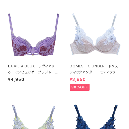
7
E ORANGE 22497
LA VIE A DEUX ラヴィアド
DOMESTIC UNDER ドメス
ゥ ミンヒュッゲ ブラジャー
ティックアンダー モティフフル
（ライラック）BRA LILAC 2249
ール ブラジャー（オフホワイ
¥4,950
¥3,850
7
ト）D2255
30%OFF