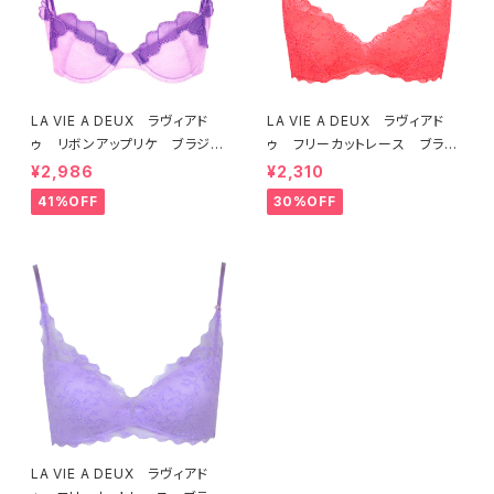
LA VIE A DEUX ラヴィアド
LA VIE A DEUX ラヴィアド
ゥ リボンアップリケ ブラジャ
ゥ フリーカットレース ブラレ
ー（ラベンダー） 22293 SA
ット ソフトブラ（トマトレッド）2
¥2,986
¥2,310
LE セール 送料無料
2457 SALE 送料無料
41%OFF
30%OFF
LA VIE A DEUX ラヴィアド