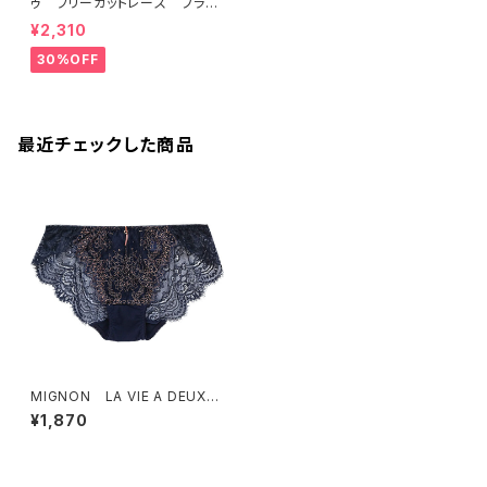
ゥ フリーカットレース ブラレ
ット ソフトブラ（ラベンダー）22
¥2,310
463 SALE 送料無料
30%OFF
最近チェックした商品
MIGNON LA VIE A DEUX
ミニョンラヴィアドゥ アイラッ
¥1,870
シュレース ショーツ（ネイビ
ー）Mサイズ M6003 送料無
料