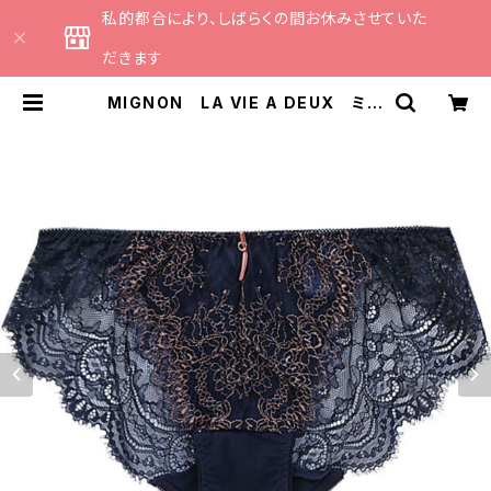
私的都合により、しばらくの間お休みさせていた
だきます
MIGNON LA VIE A DEUX ミニ
ョンラヴィアドゥ アイラッシュレー
ス ショーツ（ネイビー）Mサイズ M
6003 送料無料 | CATHE 日本
のランジェリーブランドのセレクトシ
ョップ