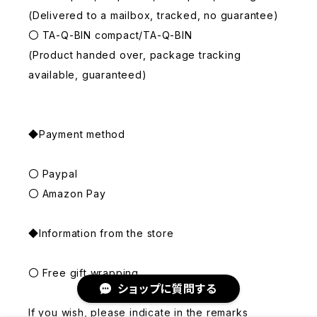
(Delivered to a mailbox, tracked, no guarantee)
〇 TA-Q-BIN compact/TA-Q-BIN
(Product handed over, package tracking
available, guaranteed)
◆Payment method
〇 Paypal
〇 Amazon Pay
◆Information from the store
〇 Free gift wrapping
ショップに質問する
If you wish, please indicate in the remarks