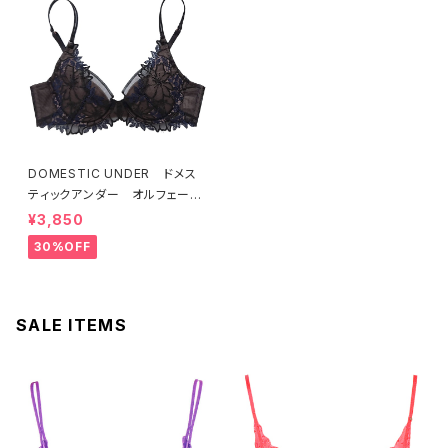
DOMESTIC UNDER ドメス
ティックアンダー オルフェーヴ
ル ブラジャー（ブラック）D225
¥3,850
4 送料無料
30%OFF
SALE ITEMS