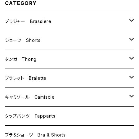
CATEGORY
ブラジャー Brassiere
B70
ショーツ Shorts
B75
M
タンガ Thong
C65
L
M
ブラレット Bralette
C70
M
キャミソール Camisole
C75
L
M
タップパンツ Tappants
D65
L
ブラ＆ショーツ Bra & Shorts