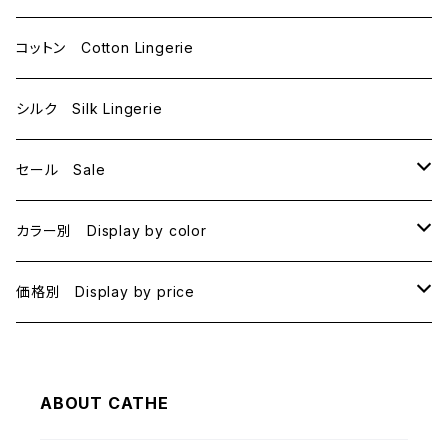
D70
コットン Cotton Lingerie
E70
シルク Silk Lingerie
セール Sale
B70
カラー別 Display by color
B75
BLACK
価格別 Display by price
C65
PINK
~1000
ABOUT CATHE
C70
BEIGE
1000~