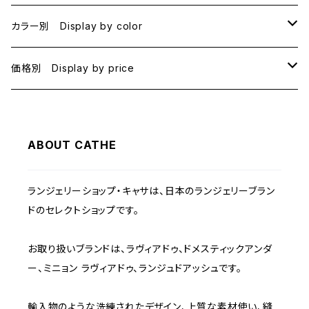
B70
カラー別 Display by color
B75
BLACK
価格別 Display by price
C65
PINK
~1000
ABOUT CATHE
C70
BEIGE
1000~
ランジェリーショップ・キャサは、日本のランジェリーブラン
C75
NAVY
2000~
ドのセレクトショップです。
D65
RED
3000~
お取り扱いブランドは、ラヴィアドゥ、ドメスティックアンダ
ー、ミニョン ラヴィアドゥ、ランジュドアッシュです。
D70
BROWN
4000~
輸入物のような洗練されたデザイン、上質な素材使い、縫