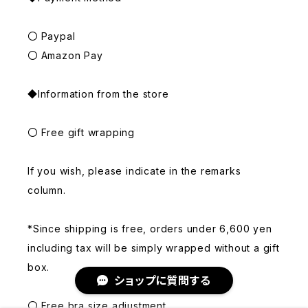
〇 Paypal
〇 Amazon Pay
◆Information from the store
〇 Free gift wrapping
If you wish, please indicate in the remarks
column.
*Since shipping is free, orders under 6,600 yen
including tax will be simply wrapped without a gift
box.
ショップに質問する
〇 Free bra size adjustment