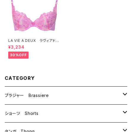
LA VIE A DEUX ラヴィアド
ゥ フラワーボンボン ブラジャ
¥3,234
ー （モーヴ）22432 SALE
セール 送料無料
30%OFF
CATEGORY
ブラジャー Brassiere
B70
ショーツ Shorts
B75
M
タンガ Thong