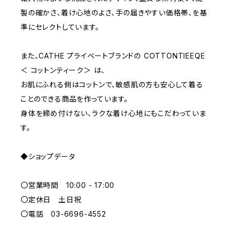
E70
YELLOW
5000~
製の確かさ、着け心地のよさ、手の届きやすい価格帯、を基
準にセレクトしています。
M
WHITE
10000~
また、CATHE プライベートブランドの COTTONTIEEQE
＜ コットンティーク＞ は、
L
PURPLE
お肌にふれる側はコットンで、敏感肌の方も安心して着る
ことのできる商品を作っています。
BLUE
身体を締め付けない、ラクな着け心地にもこだわっていま
す。
ORANGE
◆ショップデータ
GREEN
〇営業時間 10:00 - 17:00
GRAY
〇定休日 土日祝
〇電話 03-6696-4552