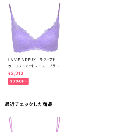
LA VIE A DEUX ラヴィアド
ゥ フリーカットレース ブラレ
ット ソフトブラ（ラベンダー）22
¥2,310
463 SALE 送料無料
30%OFF
最近チェックした商品