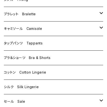
C65
L
M
ブラレット Bralette
C70
M
キャミソール Camisole
C75
L
M
タップパンツ Tappants
D65
L
ブラ＆ショーツ Bra & Shorts
D70
コットン Cotton Lingerie
E70
シルク Silk Lingerie
セール Sale