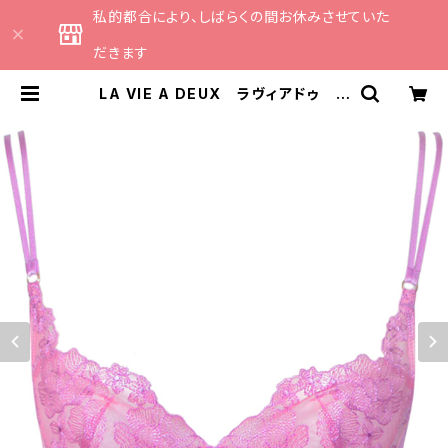
私的都合により、しばらくの間お休みさせていた
だきます
LA VIE A DEUX ラヴィアドゥ フ
ラワーボンボン ブラジャー （モー
ヴ）22432 SALE セール 送料
無料 | CATHE 日本のランジェリー
ブランドのセレクトショップ