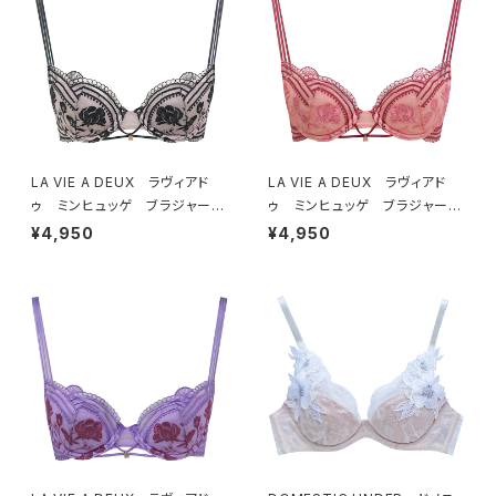
LA VIE A DEUX ラヴィアド
LA VIE A DEUX ラヴィアド
ゥ ミンヒュッゲ ブラジャー
ゥ ミンヒュッゲ ブラジャー
（ブラック）BRA BLACK 2249
（ヒュッゲオレンジ）BRA HYGG
¥4,950
¥4,950
7
E ORANGE 22497