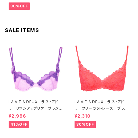
4 送料無料
30%OFF
SALE ITEMS
LA VIE A DEUX ラヴィアド
LA VIE A DEUX ラヴィアド
ゥ リボンアップリケ ブラジャ
ゥ フリーカットレース ブラレ
ー（ラベンダー） 22293 SA
ット ソフトブラ（トマトレッド）2
¥2,986
¥2,310
LE セール 送料無料
2457 SALE 送料無料
41%OFF
30%OFF