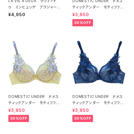
LA VIE A DEUX ラヴィアド
DOMESTIC UNDER ドメス
ゥ ミンヒュッゲ ブラジャー
ティックアンダー モティフフル
（ライラック）BRA LILAC 2249
ール ブラジャー（オフホワイ
¥4,950
¥3,850
7
ト）D2255
30%OFF
DOMESTIC UNDER ドメス
DOMESTIC UNDER ドメス
ティックアンダー モティフフル
ティックアンダー モティフフル
ール ブラジャー（レモネード）
ール ブラジャー（ブルー）D22
¥3,850
¥3,850
D2255 送料無料
55
30%OFF
30%OFF