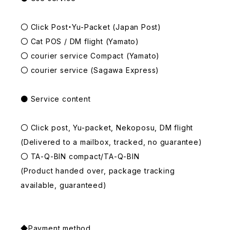
〇 Click Post・Yu-Packet (Japan Post)
〇 Cat POS / DM flight (Yamato)
〇 courier service Compact (Yamato)
〇 courier service (Sagawa Express)
● Service content
〇 Click post, Yu-packet, Nekoposu, DM flight
(Delivered to a mailbox, tracked, no guarantee)
〇 TA-Q-BIN compact/TA-Q-BIN
(Product handed over, package tracking
available, guaranteed)
◆Payment method