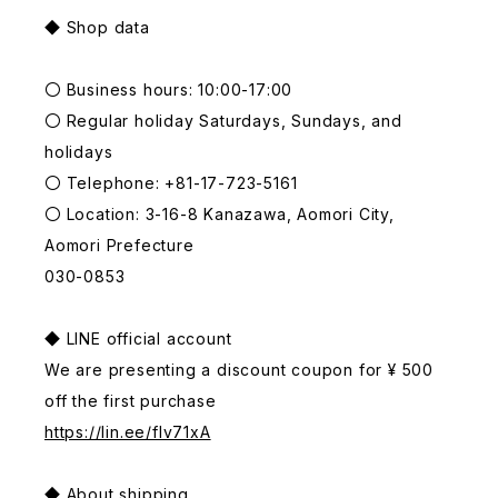
◆ Shop data
〇 Business hours: 10:00-17:00
〇 Regular holiday Saturdays, Sundays, and
holidays
〇 Telephone: +81-17-723-5161
〇 Location: 3-16-8 Kanazawa, Aomori City,
Aomori Prefecture
030-0853
◆ LINE official account
We are presenting a discount coupon for ¥ 500
off the first purchase
https://lin.ee/fIv71xA
◆ About shipping