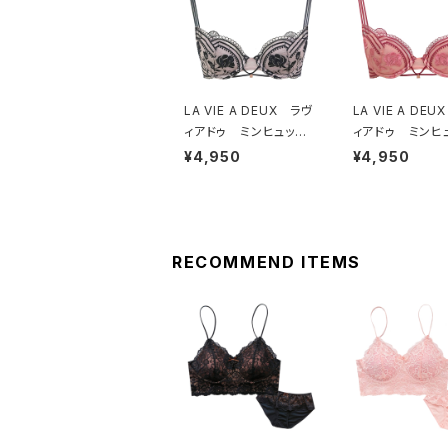
LA VIE A DEUX ラヴ
LA VIE A DE
ィアドゥ ミンヒュッ
ィアドゥ ミンヒ
ゲ ブラジャー（ブラッ
ゲ ブラジャー（
¥4,950
¥4,950
ク）BRA BLACK 224
ゲオレンジ）BRA HY
97
GE OR
RECOMMEND ITEMS