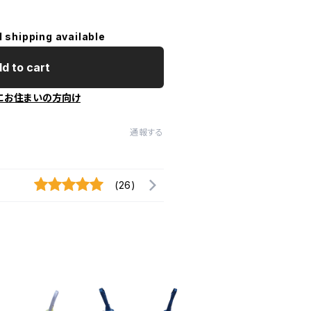
l shipping available
d to cart
にお住まいの方向け
通報する
(26)