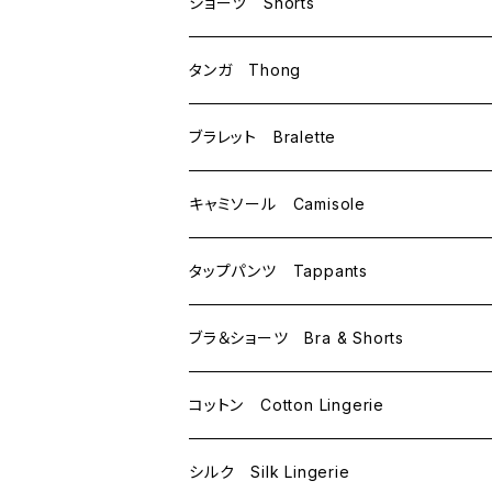
B70
ショーツ Shorts
B75
M
タンガ Thong
C65
L
M
ブラレット Bralette
C70
M
キャミソール Camisole
C75
L
M
タップパンツ Tappants
D65
L
ブラ＆ショーツ Bra & Shorts
D70
コットン Cotton Lingerie
E70
シルク Silk Lingerie