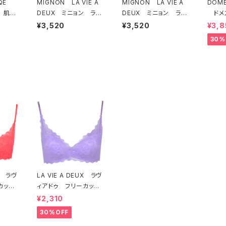
EQE
MIGNON LA VIE A
MIGNON LA VIE A
DOME
 肌側
DEUX ミニョン ラヴ
DEUX ミニョン ラヴ
ドメ
ソフト
ィアドゥ ビビアーナ
ィアドゥ ビビアーナ
ー オ
¥3,520
¥3,520
¥3,8
セット
ブラジャー（ピーチ）M2
ブラジャー（ヴィオレッ
ラジャ
30%
006
タ）M2006 送料無料
54 
UX ラヴ
LA VIE A DEUX ラヴ
カット
ィアドゥ フリーカット
ト ソ
レース ブラレット ソ
¥2,310
ッド）2
フトブラ（ラベンダー）22
30%OFF
 送料無
463 SALE 送料無