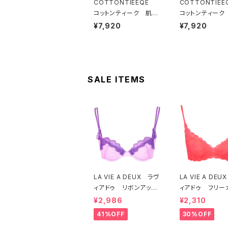
COTTONTIEEQE
COTTONTIE
コットンティーク 肌側
コットンティーク
コットン100％ ソフト
コットン100％ 
¥7,920
¥7,920
ブラ ＆ ショーツセット
ブラ ＆ ショーツ
（ブラック）
（ピーチ）
SALE ITEMS
LA VIE A DEUX ラヴ
LA VIE A DE
ィアドゥ リボンアップ
ィアドゥ フリー
リケ ブラジャー（ラベ
レース ブラレッ
¥2,986
¥2,310
ンダー） 22293 SA
フトブラ（トマトレ
41%OFF
30%OFF
LE セール 送料無料
2457 SALE