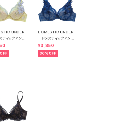
STIC UNDER
DOMESTIC UNDER
スティックアンダ
ドメスティックアンダ
モティフフルール
ー モティフフルール
50
¥3,850
ャー（レモネード）
ブラジャー（ブルー）D2
OFF
30%OFF
55 送料無料
255