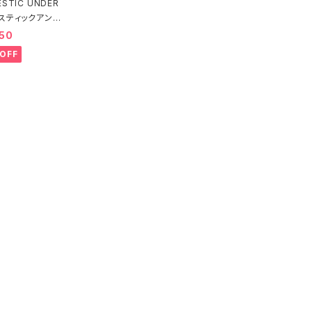
STIC UNDER
スティックアンダ
ルフェーヴル ブ
50
ー（ブラック）D22
OFF
送料無料