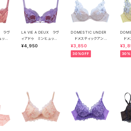
UX ラヴ
LA VIE A DEUX ラヴ
DOMESTIC UNDER
DOME
ュッ
ィアドゥ ミンヒュッ
ドメスティックアンダ
ドメ
ヒュッ
ゲ ブラジャー（ライラ
ー モティフフルール
ー 
¥4,950
¥3,850
¥3,8
G
ック）BRA LILAC 224
ブラジャー（オフホワイ
ブラジ
30%OFF
30%
ANGE 22497
97
ト）D2255
D22