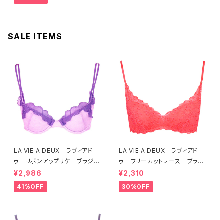
SALE ITEMS
LA VIE A DEUX ラヴィアド
LA VIE A DEUX ラヴィアド
ゥ リボンアップリケ ブラジャ
ゥ フリーカットレース ブラレ
ー（ラベンダー） 22293 SA
ット ソフトブラ（トマトレッド）2
¥2,986
¥2,310
LE セール 送料無料
2457 SALE 送料無料
41%OFF
30%OFF