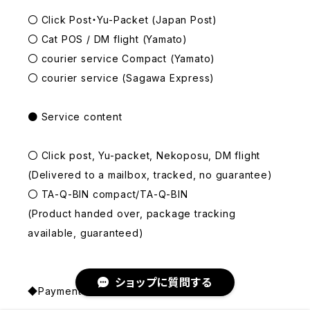
〇 Click Post・Yu-Packet (Japan Post)
〇 Cat POS / DM flight (Yamato)
〇 courier service Compact (Yamato)
〇 courier service (Sagawa Express)
● Service content
〇 Click post, Yu-packet, Nekoposu, DM flight
(Delivered to a mailbox, tracked, no guarantee)
〇 TA-Q-BIN compact/TA-Q-BIN
(Product handed over, package tracking
available, guaranteed)
ショップに質問する
◆Payment method