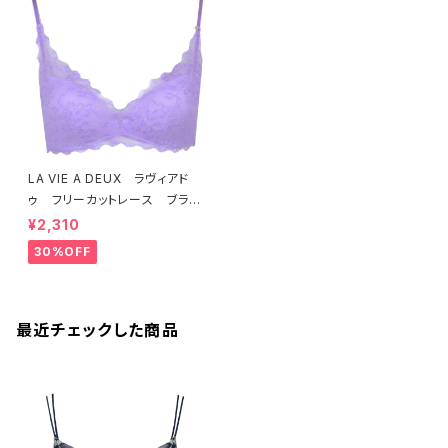
LA VIE A DEUX ラヴィアド
ゥ フリーカットレース ブラレ
ット ソフトブラ（ラベンダー）22
¥2,310
463 SALE 送料無料
30%OFF
最近チェックした商品