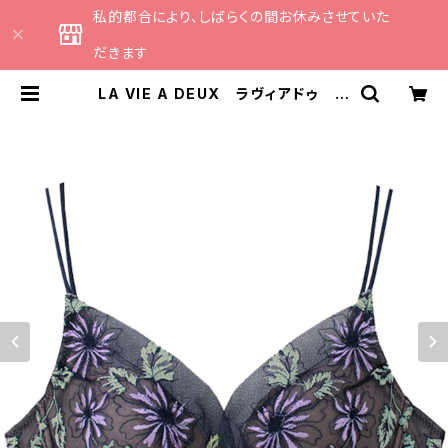
私的都合により、しばらくの間お休みさせていた
だきます
LA VIE A DEUX ラヴィアドゥ 切
替チュールレース ブラジャー（ダー
クネイビー） 22486 | CATHE 日
本のランジェリーブランドのセレクト
ショップ