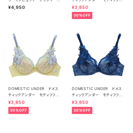
（ライラック）BRA LILAC 2249
ール ブラジャー（オフホワイ
¥4,950
¥3,850
7
ト）D2255
30%OFF
DOMESTIC UNDER ドメス
DOMESTIC UNDER ドメス
ティックアンダー モティフフル
ティックアンダー モティフフル
ール ブラジャー（レモネード）
ール ブラジャー（ブルー）D22
¥3,850
¥3,850
D2255 送料無料
55
30%OFF
30%OFF