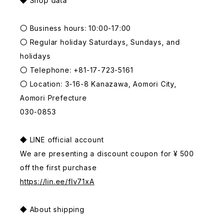
◆ Shop data
〇 Business hours: 10:00-17:00
〇 Regular holiday Saturdays, Sundays, and
holidays
〇 Telephone: +81-17-723-5161
〇 Location: 3-16-8 Kanazawa, Aomori City,
Aomori Prefecture
030-0853
◆ LINE official account
We are presenting a discount coupon for ¥ 500
off the first purchase
https://lin.ee/fIv71xA
◆ About shipping