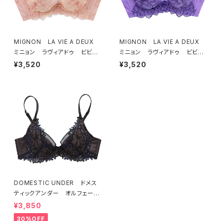
MIGNON LA VIE A DEUX
MIGNON LA VIE A DEUX
ミニョン ラヴィアドゥ ビビア
ミニョン ラヴィアドゥ ビビア
ーナ ブラジャー（ピーチ）M20
ーナ ブラジャー（ヴィオレッタ）
¥3,520
¥3,520
06
M2006 送料無料
DOMESTIC UNDER ドメス
ティックアンダー オルフェーヴ
ル ブラジャー（ブラック）D225
¥3,850
4 送料無料
30%OFF