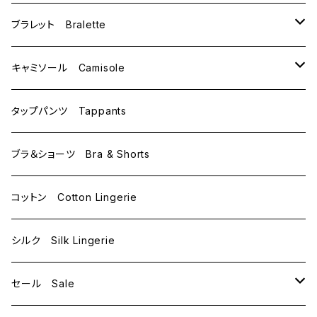
C65
L
M
ブラレット Bralette
C70
M
キャミソール Camisole
C75
L
M
タップパンツ Tappants
D65
L
ブラ＆ショーツ Bra & Shorts
D70
コットン Cotton Lingerie
E70
シルク Silk Lingerie
セール Sale