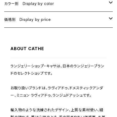
B70
カラー別 Display by color
B75
BLACK
価格別 Display by price
C65
PINK
~1000
ABOUT CATHE
C70
BEIGE
1000~
ランジェリーショップ・キャサは、日本のランジェリーブラン
C75
NAVY
2000~
ドのセレクトショップです。
D65
RED
3000~
お取り扱いブランドは、ラヴィアドゥ、ドメスティックアンダ
ー、ミニョン ラヴィアドゥ、ランジュドアッシュです。
D70
BROWN
4000~
輸入物のような洗練されたデザイン、上質な素材使い、縫
E70
YELLOW
5000~