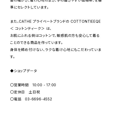
製の確かさ、着け心地のよさ、手の届きやすい価格帯、を基
準にセレクトしています。
M
WHITE
10000~
また、CATHE プライベートブランドの COTTONTIEEQE
＜ コットンティーク＞ は、
L
PURPLE
お肌にふれる側はコットンで、敏感肌の方も安心して着る
ことのできる商品を作っています。
BLUE
身体を締め付けない、ラクな着け心地にもこだわっていま
す。
ORANGE
◆ショップデータ
GREEN
〇営業時間 10:00 - 17:00
GRAY
〇定休日 土日祝
〇電話 03-6696-4552