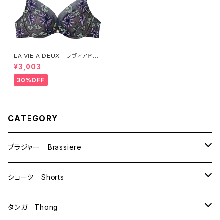
LA VIE A DEUX ラヴィアド
ゥ 切替チュールレース ブラ
¥3,003
ジャー（ダークネイビー） 2248
6
30%OFF
CATEGORY
ブラジャー Brassiere
B70
ショーツ Shorts
B75
M
タンガ Thong