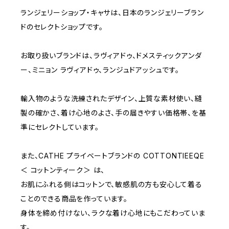
ランジェリーショップ・キャサは、日本のランジェリーブラン
C75
NAVY
2000~
ドのセレクトショップです。
D65
RED
3000~
お取り扱いブランドは、ラヴィアドゥ、ドメスティックアンダ
ー、ミニョン ラヴィアドゥ、ランジュドアッシュです。
D70
BROWN
4000~
輸入物のような洗練されたデザイン、上質な素材使い、縫
E70
YELLOW
5000~
製の確かさ、着け心地のよさ、手の届きやすい価格帯、を基
準にセレクトしています。
M
WHITE
10000~
また、CATHE プライベートブランドの COTTONTIEEQE
＜ コットンティーク＞ は、
L
PURPLE
お肌にふれる側はコットンで、敏感肌の方も安心して着る
ことのできる商品を作っています。
BLUE
身体を締め付けない、ラクな着け心地にもこだわっていま
す。