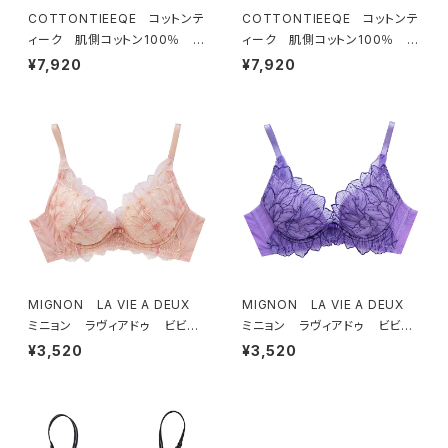
COTTONTIEEQE コットンテ
COTTONTIEEQE コットンテ
ィーク 肌側コットン100％ ソ
ィーク 肌側コットン100％ ソ
フトブラ ＆ ショーツセット（ブラ
フトブラ ＆ ショーツセット（ピー
¥7,920
¥7,920
ック）
チ）
MIGNON LA VIE A DEUX
MIGNON LA VIE A DEUX
ミニョン ラヴィアドゥ ビビア
ミニョン ラヴィアドゥ ビビア
ーナ ブラジャー（ピーチ）M20
ーナ ブラジャー（ヴィオレッタ）
¥3,520
¥3,520
06
M2006 送料無料