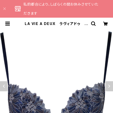
私的都合により、しばらくの間お休みさせていた
だきます
LA VIE A DEUX ラヴィアドゥ 切
替チュールレース ブラジャー ブラ
（ネイビー）22464 | CATHE 日本
のランジェリーブランドのセレクトシ
ョップ