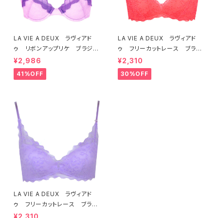
LA VIE A DEUX ラヴィアド
LA VIE A DEUX ラヴィアド
ゥ リボンアップリケ ブラジャ
ゥ フリーカットレース ブラレ
ー（ラベンダー） 22293 SA
ット ソフトブラ（トマトレッド）2
¥2,986
¥2,310
LE セール 送料無料
2457 SALE 送料無料
41%OFF
30%OFF
LA VIE A DEUX ラヴィアド
ゥ フリーカットレース ブラレ
ット ソフトブラ（ラベンダー）22
¥2,310