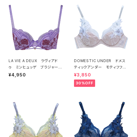
LA VIE A DEUX ラヴィアド
DOMESTIC UNDER ドメス
ゥ ミンヒュッゲ ブラジャー
ティックアンダー モティフフル
（ライラック）BRA LILAC 2249
ール ブラジャー（オフホワイ
¥4,950
¥3,850
7
ト）D2255
30%OFF