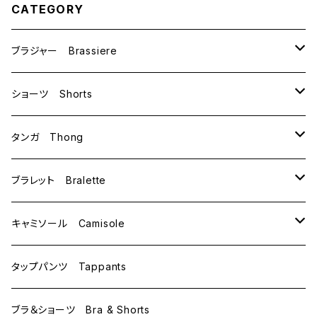
CATEGORY
ブラジャー Brassiere
B70
ショーツ Shorts
B75
M
タンガ Thong
C65
L
M
ブラレット Bralette
C70
M
キャミソール Camisole
C75
L
M
タップパンツ Tappants
D65
L
ブラ＆ショーツ Bra & Shorts