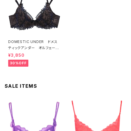
DOMESTIC UNDER ドメス
ティックアンダー オルフェーヴ
ル ブラジャー（ブラック）D225
¥3,850
4 送料無料
30%OFF
SALE ITEMS