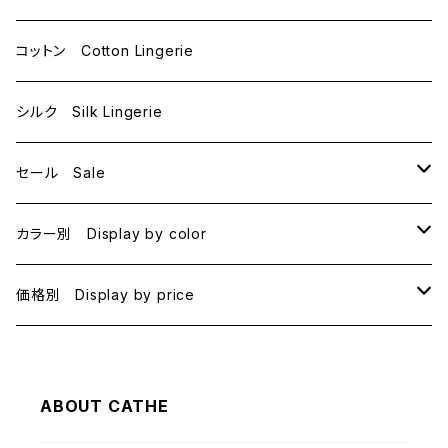
D70
コットン Cotton Lingerie
E70
シルク Silk Lingerie
セール Sale
B70
カラー別 Display by color
B75
BLACK
価格別 Display by price
C65
PINK
~1000
ABOUT CATHE
C70
BEIGE
1000~