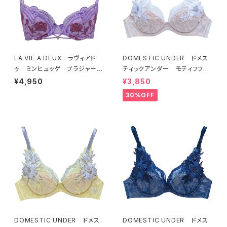
LA VIE A DEUX ラヴィアド
DOMESTIC UNDER ドメス
ゥ ミンヒュッゲ ブラジャー
ティックアンダー モティフフル
（ライラック）BRA LILAC 2249
ール ブラジャー（オフホワイ
¥4,950
¥3,850
7
ト）D2255
30%OFF
DOMESTIC UNDER ドメス
DOMESTIC UNDER ドメス