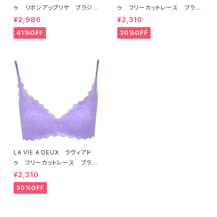
ゥ リボンアップリケ ブラジャ
ゥ フリーカットレース ブラレ
ー（ラベンダー） 22293 SA
ット ソフトブラ（トマトレッド）2
¥2,986
¥2,310
LE セール 送料無料
2457 SALE 送料無料
41%OFF
30%OFF
LA VIE A DEUX ラヴィアド
ゥ フリーカットレース ブラレ
ット ソフトブラ（ラベンダー）22
¥2,310
463 SALE 送料無料
30%OFF