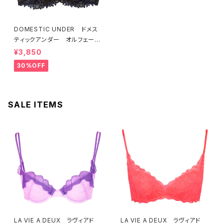
DOMESTIC UNDER ドメス
ティックアンダー オルフェーヴ
ル ブラジャー（ブラック）D225
¥3,850
4 送料無料
30%OFF
SALE ITEMS
LA VIE A DEUX ラヴィアド
LA VIE A DEUX ラヴィアド