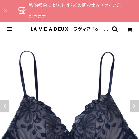
私的都合により、しばらくの間お休みさせていた
だきます
LA VIE A DEUX ラヴィアドゥ ラ
メチュールレース ブラレット ソフ
トブラ ノンワイヤーブラ （全３色）
Mサイズ 22471 送料無料 | CAT
HE 日本のランジェリーブランドの
セレクトショップ