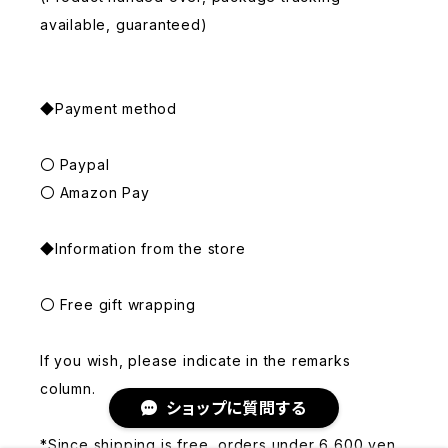
available, guaranteed)
◆Payment method
〇 Paypal
〇 Amazon Pay
◆Information from the store
〇 Free gift wrapping
If you wish, please indicate in the remarks
column.
ショップに質問する
*Since shipping is free, orders under 6,600 yen