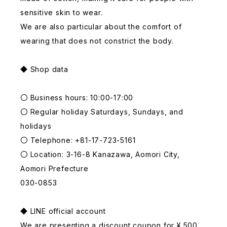
sensitive skin to wear.
We are also particular about the comfort of
wearing that does not constrict the body.
◆ Shop data
〇 Business hours: 10:00-17:00
〇 Regular holiday Saturdays, Sundays, and
holidays
〇 Telephone: +81-17-723-5161
〇 Location: 3-16-8 Kanazawa, Aomori City,
Aomori Prefecture
030-0853
◆ LINE official account
We are presenting a discount coupon for ¥ 500