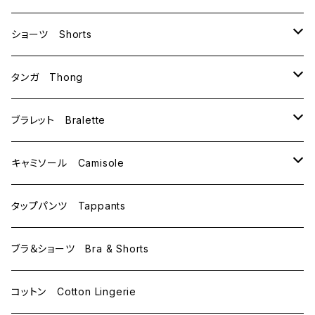
B70
ショーツ Shorts
B75
M
タンガ Thong
C65
L
M
ブラレット Bralette
C70
M
キャミソール Camisole
C75
L
M
タップパンツ Tappants
D65
L
ブラ＆ショーツ Bra & Shorts
D70
コットン Cotton Lingerie