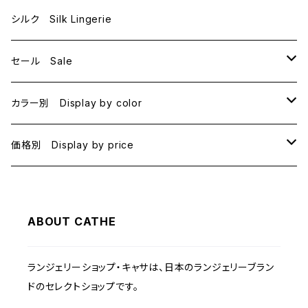
E70
シルク Silk Lingerie
セール Sale
B70
カラー別 Display by color
B75
BLACK
価格別 Display by price
C65
PINK
~1000
ABOUT CATHE
C70
BEIGE
1000~
ランジェリーショップ・キャサは、日本のランジェリーブラン
C75
NAVY
2000~
ドのセレクトショップです。