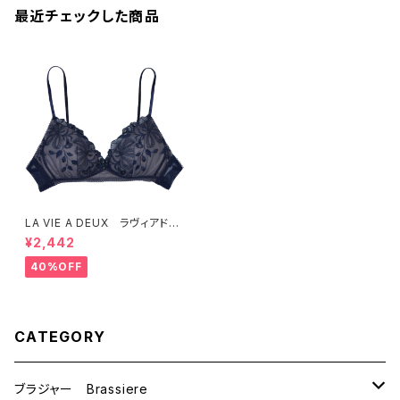
最近チェックした商品
LA VIE A DEUX ラヴィアド
ゥ ラメチュールレース ブラレ
¥2,442
ット ソフトブラ ノンワイヤー
ブラ （全３色）Mサイズ 2247
40%OFF
1 送料無料
CATEGORY
ブラジャー Brassiere