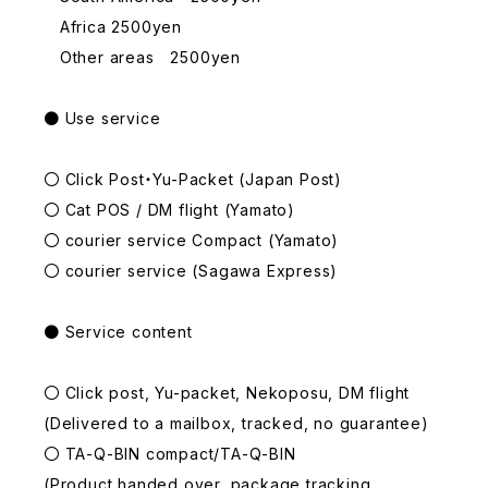
Africa 2500yen
Other areas 2500yen
● Use service
〇 Click Post・Yu-Packet (Japan Post)
〇 Cat POS / DM flight (Yamato)
〇 courier service Compact (Yamato)
〇 courier service (Sagawa Express)
● Service content
〇 Click post, Yu-packet, Nekoposu, DM flight
(Delivered to a mailbox, tracked, no guarantee)
〇 TA-Q-BIN compact/TA-Q-BIN
(Product handed over, package tracking