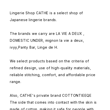
Lingerie Shop CATHE is a select shop of
Japanese lingerie brands.
The brands we carry are LA VIE A DEUX ,
DOMESTIC UNDER, mignon la vie a deux,
ivyy,Panty Bar, Linge de H.
We select products based on the criteria of
refined design, use of high-quality materials,
reliable stitching, comfort, and affordable price
range.
Also, CATHE's private brand COTTONTIEEQE
The side that comes into contact with the skin is
made of cotton, making it safe for people with