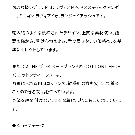
D65
RED
3000~
お取り扱いブランドは、ラヴィアドゥ、ドメスティックアンダ
ー、ミニョン ラヴィアドゥ、ランジュドアッシュです。
D70
BROWN
4000~
輸入物のような洗練されたデザイン、上質な素材使い、縫
E70
YELLOW
5000~
製の確かさ、着け心地のよさ、手の届きやすい価格帯、を基
準にセレクトしています。
M
WHITE
10000~
また、CATHE プライベートブランドの COTTONTIEEQE
＜ コットンティーク＞ は、
L
PURPLE
お肌にふれる側はコットンで、敏感肌の方も安心して着る
ことのできる商品を作っています。
BLUE
身体を締め付けない、ラクな着け心地にもこだわっていま
す。
ORANGE
◆ショップデータ
GREEN