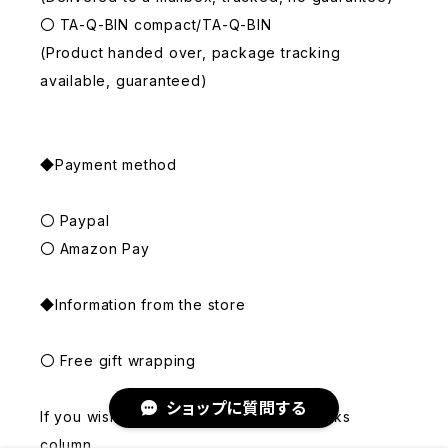
〇 TA-Q-BIN compact/TA-Q-BIN
(Product handed over, package tracking
available, guaranteed)
◆Payment method
〇 Paypal
〇 Amazon Pay
◆Information from the store
〇 Free gift wrapping
ショップに質問する
If you wish, please indicate in the remarks
column.