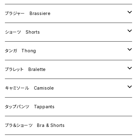
ブラジャー Brassiere
B70
ショーツ Shorts
B75
M
タンガ Thong
C65
L
M
ブラレット Bralette
C70
M
キャミソール Camisole
C75
L
M
タップパンツ Tappants
D65
L
ブラ＆ショーツ Bra & Shorts