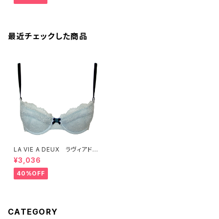
最近チェックした商品
LA VIE A DEUX ラヴィアド
ゥ SALE ベルベットローズ
¥3,036
ブラジャー ブラ B70 （ブル
ー）セール 送料無料
40%OFF
CATEGORY