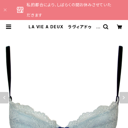
私的都合により、しばらくの間お休みさせていた
だきます
LA VIE A DEUX ラヴィアドゥ S
ALE ベルベットローズ ブラジャ
ー ブラ B70 （ブルー）セール 送
料無料 | CATHE 日本のランジェリ
ーブランドのセレクトショップ