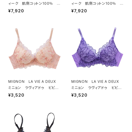
ィーク 肌側コットン100％ ソ
ィーク 肌側コットン100％ ソ
フトブラ ＆ ショーツセット（ブラ
フトブラ ＆ ショーツセット（ピー
¥7,920
¥7,920
ック）
チ）
MIGNON LA VIE A DEUX
MIGNON LA VIE A DEUX
ミニョン ラヴィアドゥ ビビア
ミニョン ラヴィアドゥ ビビア
ーナ ブラジャー（ピーチ）M20
ーナ ブラジャー（ヴィオレッタ）
¥3,520
¥3,520
06
M2006 送料無料