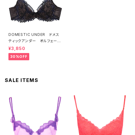
DOMESTIC UNDER ドメス
ティックアンダー オルフェーヴ
ル ブラジャー（ブラック）D225
¥3,850
4 送料無料
30%OFF
SALE ITEMS