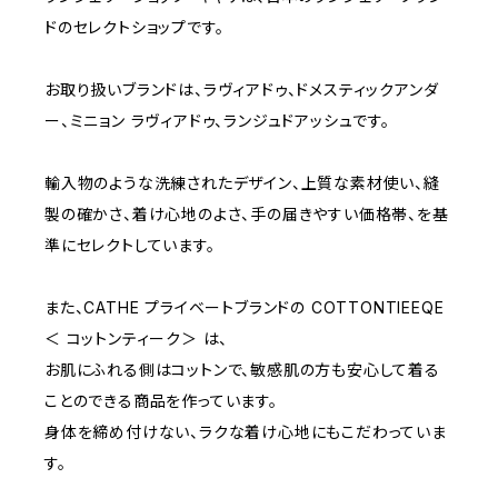
C75
NAVY
2000~
ドのセレクトショップです。
D65
RED
3000~
お取り扱いブランドは、ラヴィアドゥ、ドメスティックアンダ
ー、ミニョン ラヴィアドゥ、ランジュドアッシュです。
D70
BROWN
4000~
輸入物のような洗練されたデザイン、上質な素材使い、縫
E70
YELLOW
5000~
製の確かさ、着け心地のよさ、手の届きやすい価格帯、を基
準にセレクトしています。
M
WHITE
10000~
また、CATHE プライベートブランドの COTTONTIEEQE
＜ コットンティーク＞ は、
L
PURPLE
お肌にふれる側はコットンで、敏感肌の方も安心して着る
ことのできる商品を作っています。
BLUE
身体を締め付けない、ラクな着け心地にもこだわっていま
す。
ORANGE