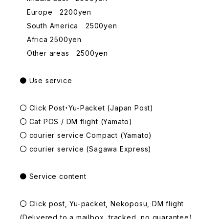
Europe 2200yen
South America 2500yen
Africa 2500yen
Other areas 2500yen
● Use service
〇 Click Post・Yu-Packet (Japan Post)
〇 Cat POS / DM flight (Yamato)
〇 courier service Compact (Yamato)
〇 courier service (Sagawa Express)
● Service content
〇 Click post, Yu-packet, Nekoposu, DM flight
(Delivered to a mailbox, tracked, no guarantee)