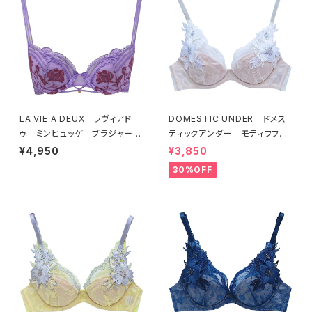
LA VIE A DEUX ラヴィアド
DOMESTIC UNDER ドメス
ゥ ミンヒュッゲ ブラジャー
ティックアンダー モティフフル
（ライラック）BRA LILAC 2249
ール ブラジャー（オフホワイ
¥4,950
¥3,850
7
ト）D2255
30%OFF