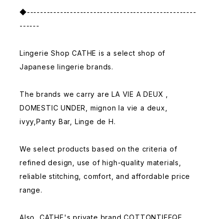
◆---------------------------------------------------
------
Lingerie Shop CATHE is a select shop of
Japanese lingerie brands.
The brands we carry are LA VIE A DEUX ,
DOMESTIC UNDER, mignon la vie a deux,
ivyy,Panty Bar, Linge de H.
We select products based on the criteria of
refined design, use of high-quality materials,
reliable stitching, comfort, and affordable price
range.
Also, CATHE's private brand COTTONTIEEQE