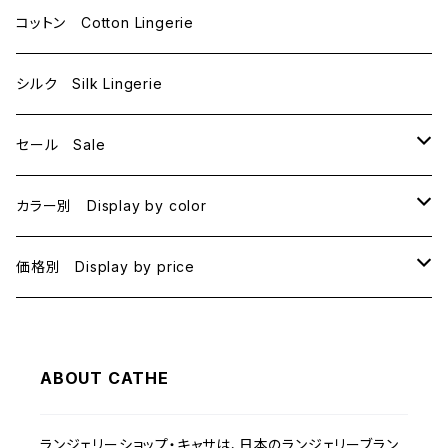
D70
コットン Cotton Lingerie
E70
シルク Silk Lingerie
セール Sale
B70
カラー別 Display by color
B75
BLACK
価格別 Display by price
C65
PINK
~1000
ABOUT CATHE
C70
BEIGE
1000~
ランジェリーショップ・キャサは、日本のランジェリーブラン