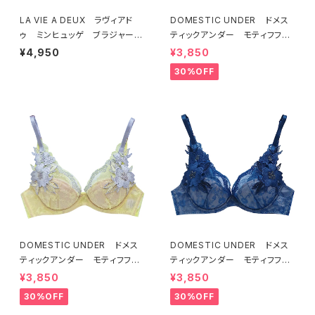
LA VIE A DEUX ラヴィアド
DOMESTIC UNDER ドメス
ゥ ミンヒュッゲ ブラジャー
ティックアンダー モティフフル
（ライラック）BRA LILAC 2249
ール ブラジャー（オフホワイ
¥4,950
¥3,850
7
ト）D2255
30%OFF
DOMESTIC UNDER ドメス
DOMESTIC UNDER ドメス
ティックアンダー モティフフル
ティックアンダー モティフフル
ール ブラジャー（レモネード）
ール ブラジャー（ブルー）D22
¥3,850
¥3,850
D2255 送料無料
55
30%OFF
30%OFF