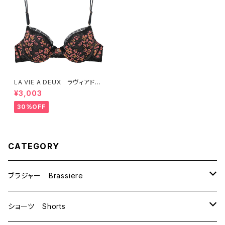
LA VIE A DEUX ラヴィアド
ゥ ラメボーラーレース ブラ
¥3,003
ジャー ブラ （ブラック） 22
485
30%OFF
CATEGORY
ブラジャー Brassiere
B70
ショーツ Shorts