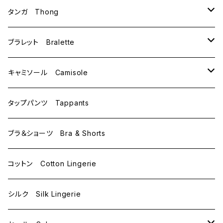
B75
M
タンガ Thong
C65
L
M
ブラレット Bralette
C70
M
キャミソール Camisole
C75
L
M
タップパンツ Tappants
D65
L
ブラ＆ショーツ Bra & Shorts
D70
コットン Cotton Lingerie
E70
シルク Silk Lingerie