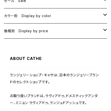
セール Sale
B70
カラー別 Display by color
B75
BLACK
価格別 Display by price
C65
PINK
~1000
ABOUT CATHE
C70
BEIGE
1000~
ランジェリーショップ・キャサは、日本のランジェリーブラン
C75
NAVY
2000~
ドのセレクトショップです。
D65
RED
3000~
お取り扱いブランドは、ラヴィアドゥ、ドメスティックアンダ
ー、ミニョン ラヴィアドゥ、ランジュドアッシュです。
D70
BROWN
4000~