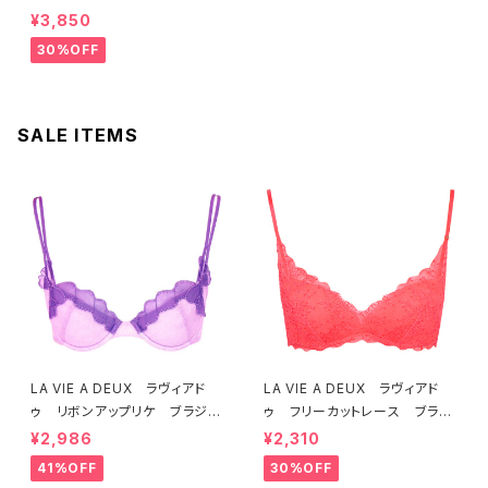
ル ブラジャー（ブラック）D225
¥3,850
4 送料無料
30%OFF
SALE ITEMS
LA VIE A DEUX ラヴィアド
LA VIE A DEUX ラヴィアド
ゥ リボンアップリケ ブラジャ
ゥ フリーカットレース ブラレ
ー（ラベンダー） 22293 SA
ット ソフトブラ（トマトレッド）2
¥2,986
¥2,310
LE セール 送料無料
2457 SALE 送料無料
41%OFF
30%OFF