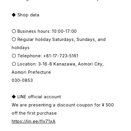
◆ Shop data
〇 Business hours: 10:00-17:00
〇 Regular holiday Saturdays, Sundays, and
holidays
〇 Telephone: +81-17-723-5161
〇 Location: 3-16-8 Kanazawa, Aomori City,
Aomori Prefecture
030-0853
◆ LINE official account
We are presenting a discount coupon for ¥ 500
off the first purchase
https://lin.ee/fIv71xA