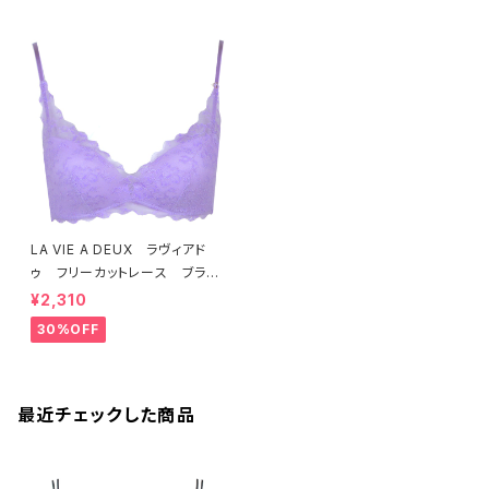
LA VIE A DEUX ラヴィアド
ゥ フリーカットレース ブラレ
ット ソフトブラ（ラベンダー）22
¥2,310
463 SALE 送料無料
30%OFF
最近チェックした商品