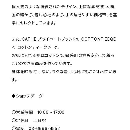
輸入物のような洗練されたデザイン、上質な素材使い、縫
E70
YELLOW
5000~
製の確かさ、着け心地のよさ、手の届きやすい価格帯、を基
準にセレクトしています。
M
WHITE
10000~
また、CATHE プライベートブランドの COTTONTIEEQE
＜ コットンティーク＞ は、
L
PURPLE
お肌にふれる側はコットンで、敏感肌の方も安心して着る
ことのできる商品を作っています。
BLUE
身体を締め付けない、ラクな着け心地にもこだわっていま
す。
ORANGE
◆ショップデータ
GREEN
〇営業時間 10:00 - 17:00
GRAY
〇定休日 土日祝
〇電話 03-6696-4552