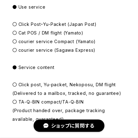
● Use service
〇 Click Post・Yu-Packet (Japan Post)
〇 Cat POS / DM flight (Yamato)
〇 courier service Compact (Yamato)
〇 courier service (Sagawa Express)
● Service content
〇 Click post, Yu-packet, Nekoposu, DM flight
(Delivered to a mailbox, tracked, no guarantee)
〇 TA-Q-BIN compact/TA-Q-BIN
(Product handed over, package tracking
available, guaranteed)
ショップに質問する