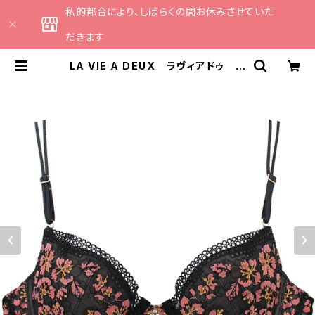
私的都合により、しばらくの間お休みさせていた
だきます
LA VIE A DEUX ラヴィアドゥ ラ
メボーラーレース ブラジャー ブ
ラ （ブラック） 22485 | CATHE
日本のランジェリーブランドのセレ
クトショップ