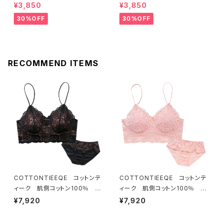
ール ブラジャー（レモネード）
ール ブラジャー（ブルー）D22
¥3,850
¥3,850
D2255 送料無料
55
30%OFF
30%OFF
RECOMMEND ITEMS
COTTONTIEEQE コットンテ
COTTONTIEEQE コットンテ
ィーク 肌側コットン100％ ソ
ィーク 肌側コットン100％ ソ
フトブラ ＆ ショーツセット（ブラ
フトブラ ＆ ショーツセット（ピー
¥7,920
¥7,920
ック）
チ）