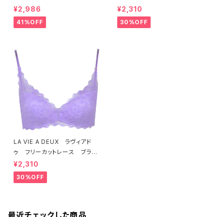
ー（ラベンダー） 22293 SA
ット ソフトブラ（トマトレッド）2
¥2,986
¥2,310
LE セール 送料無料
2457 SALE 送料無料
41%OFF
30%OFF
LA VIE A DEUX ラヴィアド
ゥ フリーカットレース ブラレ
ット ソフトブラ（ラベンダー）22
¥2,310
463 SALE 送料無料
30%OFF
最近チェックした商品