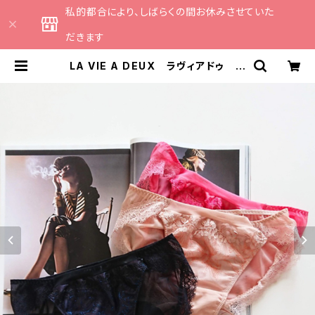
私的都合により、しばらくの間お休みさせていた
だきます
LA VIE A DEUX ラヴィアドゥ ラ
メチュールレース ショーツ （全３
色）Ｍサイズ 6236 送料無料 | C
ATHE 日本のランジェリーブランド
のセレクトショップ