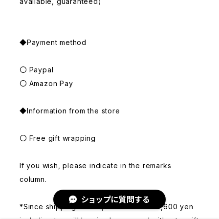
available, guaranteed)
◆Payment method
〇 Paypal
〇 Amazon Pay
◆Information from the store
〇 Free gift wrapping
If you wish, please indicate in the remarks
column.
ショップに質問する
*Since shipping is free, orders under 6,600 yen