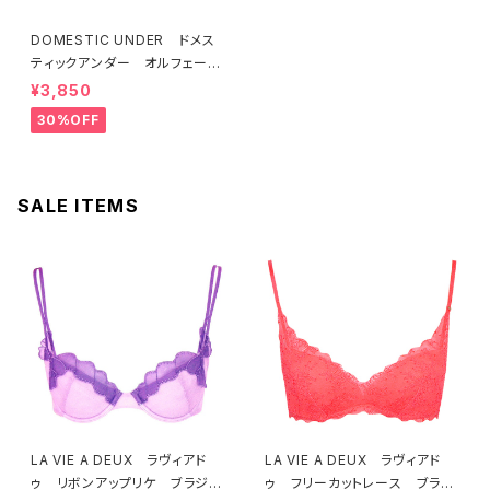
DOMESTIC UNDER ドメス
ティックアンダー オルフェーヴ
ル ブラジャー（ブラック）D225
¥3,850
4 送料無料
30%OFF
SALE ITEMS
LA VIE A DEUX ラヴィアド
LA VIE A DEUX ラヴィアド
ゥ リボンアップリケ ブラジャ
ゥ フリーカットレース ブラレ