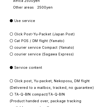
Africa 2500yen
Other areas 2500yen
● Use service
〇 Click Post・Yu-Packet (Japan Post)
〇 Cat POS / DM flight (Yamato)
〇 courier service Compact (Yamato)
〇 courier service (Sagawa Express)
● Service content
〇 Click post, Yu-packet, Nekoposu, DM flight
(Delivered to a mailbox, tracked, no guarantee)
〇 TA-Q-BIN compact/TA-Q-BIN
(Product handed over, package tracking