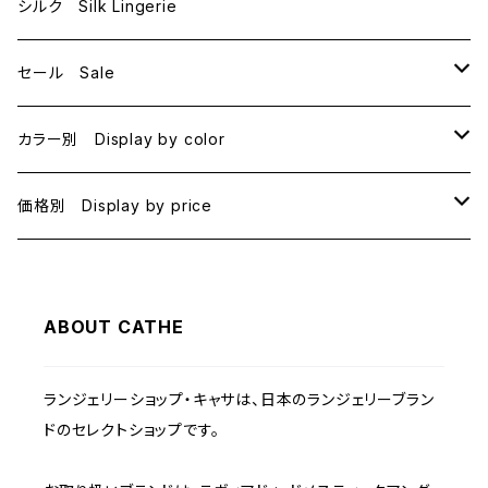
E70
シルク Silk Lingerie
セール Sale
B70
カラー別 Display by color
B75
BLACK
価格別 Display by price
C65
PINK
~1000
ABOUT CATHE
C70
BEIGE
1000~
ランジェリーショップ・キャサは、日本のランジェリーブラン
C75
NAVY
2000~
ドのセレクトショップです。
D65
RED
3000~