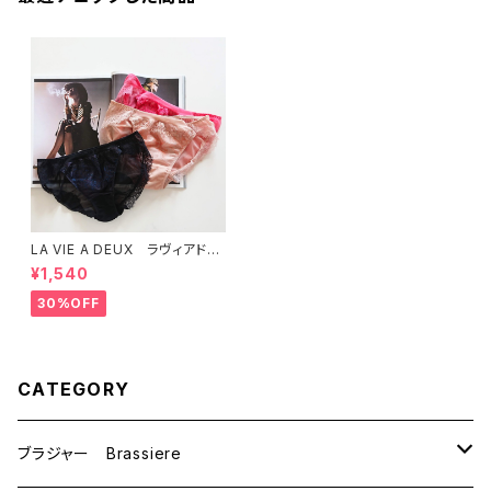
LA VIE A DEUX ラヴィアド
ゥ ラメチュールレース ショー
¥1,540
ツ （全３色）Ｍサイズ 6236
送料無料
30%OFF
CATEGORY
ブラジャー Brassiere