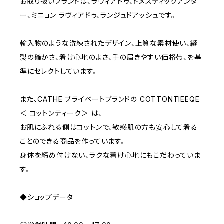
お取り扱いブランドは、ラヴィアドゥ、ドメスティックアンダ
ー、ミニョン ラヴィアドゥ、ランジュドアッシュです。
D70
BROWN
4000~
輸入物のような洗練されたデザイン、上質な素材使い、縫
E70
YELLOW
5000~
製の確かさ、着け心地のよさ、手の届きやすい価格帯、を基
準にセレクトしています。
M
WHITE
10000~
また、CATHE プライベートブランドの COTTONTIEEQE
＜ コットンティーク＞ は、
L
PURPLE
お肌にふれる側はコットンで、敏感肌の方も安心して着る
ことのできる商品を作っています。
BLUE
身体を締め付けない、ラクな着け心地にもこだわっていま
す。
ORANGE
◆ショップデータ
GREEN