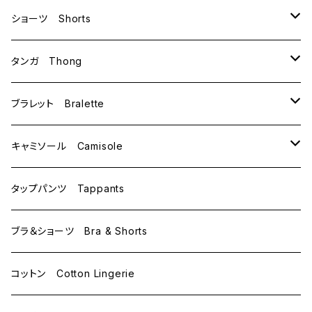
B70
ショーツ Shorts
B75
M
タンガ Thong
C65
L
M
ブラレット Bralette
C70
M
キャミソール Camisole
C75
L
M
タップパンツ Tappants
D65
L
ブラ＆ショーツ Bra & Shorts
D70
コットン Cotton Lingerie