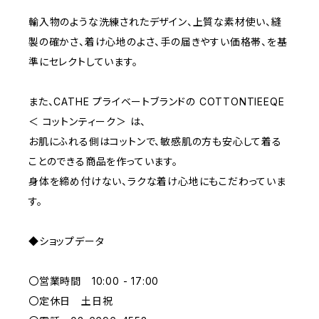
輸入物のような洗練されたデザイン、上質な素材使い、縫
E70
YELLOW
5000~
製の確かさ、着け心地のよさ、手の届きやすい価格帯、を基
準にセレクトしています。
M
WHITE
10000~
また、CATHE プライベートブランドの COTTONTIEEQE
＜ コットンティーク＞ は、
L
PURPLE
お肌にふれる側はコットンで、敏感肌の方も安心して着る
ことのできる商品を作っています。
BLUE
身体を締め付けない、ラクな着け心地にもこだわっていま
す。
ORANGE
◆ショップデータ
GREEN
〇営業時間 10:00 - 17:00
GRAY
〇定休日 土日祝