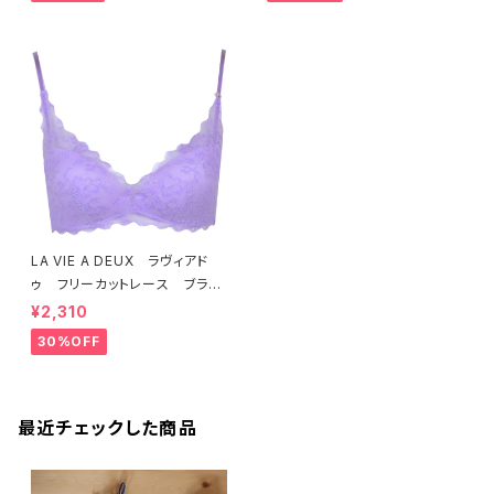
LA VIE A DEUX ラヴィアド
ゥ フリーカットレース ブラレ
ット ソフトブラ（ラベンダー）22
¥2,310
463 SALE 送料無料
30%OFF
最近チェックした商品