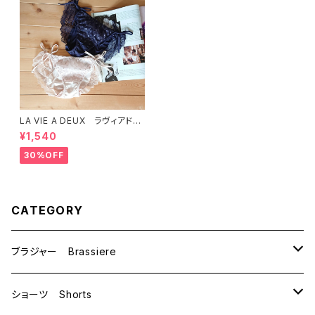
LA VIE A DEUX ラヴィアド
ゥ 切替ＡＯ ショーツ（全２
¥1,540
色）Mサイズ 6232
30%OFF
CATEGORY
ブラジャー Brassiere
B70
ショーツ Shorts