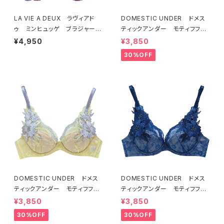
LA VIE A DEUX ラヴィアド
DOMESTIC UNDER ドメス
ゥ ミンヒュッゲ ブラジャー
ティックアンダー モティフフル
（ライラック）BRA LILAC 2249
ール ブラジャー（オフホワイ
¥4,950
¥3,850
7
ト）D2255
30%OFF
DOMESTIC UNDER ドメス
DOMESTIC UNDER ドメス
ティックアンダー モティフフル
ティックアンダー モティフフル
ール ブラジャー（レモネード）
ール ブラジャー（ブルー）D22
¥3,850
¥3,850
D2255 送料無料
55
30%OFF
30%OFF