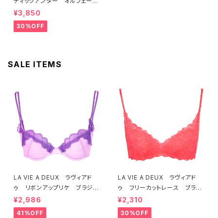
ティックアンダー オルフェーヴ
ル ブラジャー（ブラック）D225
¥3,850
4 送料無料
30%OFF
SALE ITEMS
LA VIE A DEUX ラヴィアド
LA VIE A DEUX ラヴィアド
ゥ リボンアップリケ ブラジャ
ゥ フリーカットレース ブラレ
ー（ラベンダー） 22293 SA
ット ソフトブラ（トマトレッド）2
¥2,986
¥2,310
LE セール 送料無料
2457 SALE 送料無料
41%OFF
30%OFF