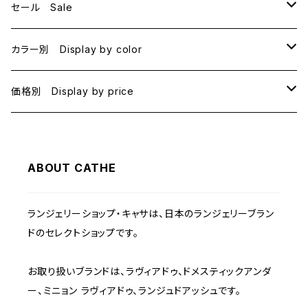
セール Sale
B70
カラー別 Display by color
B75
BLACK
価格別 Display by price
C65
PINK
~1000
ABOUT CATHE
C70
BEIGE
1000~
ランジェリーショップ・キャサは、日本のランジェリーブラン
C75
NAVY
2000~
ドのセレクトショップです。
D65
RED
3000~
お取り扱いブランドは、ラヴィアドゥ、ドメスティックアンダ
ー、ミニョン ラヴィアドゥ、ランジュドアッシュです。
D70
BROWN
4000~