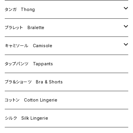
B75
M
タンガ Thong
C65
L
M
ブラレット Bralette
C70
M
キャミソール Camisole
C75
L
M
タップパンツ Tappants
D65
L
ブラ＆ショーツ Bra & Shorts
D70
コットン Cotton Lingerie
E70
シルク Silk Lingerie