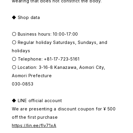
wearing that does not constrict the body.
◆ Shop data
〇 Business hours: 10:00-17:00
〇 Regular holiday Saturdays, Sundays, and
holidays
〇 Telephone: +81-17-723-5161
〇 Location: 3-16-8 Kanazawa, Aomori City,
Aomori Prefecture
030-0853
◆ LINE official account
We are presenting a discount coupon for ¥ 500
off the first purchase
https://lin.ee/fIv71xA