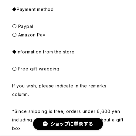
◆Payment method
〇 Paypal
〇 Amazon Pay
◆Information from the store
〇 Free gift wrapping
If you wish, please indicate in the remarks
column.
*Since shipping is free, orders under 6,600 yen
including tax will be simply wrapped without a gift
ショップに質問する
box.