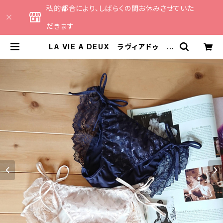
私的都合により、しばらくの間お休みさせていた
だきます
LA VIE A DEUX ラヴィアドゥ 切
替ＡＯ ショーツ（全２色）Mサイズ
6232 | CATHE 日本のランジェリ
ーブランドのセレクトショップ