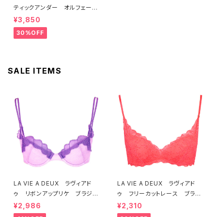
ティックアンダー オルフェーヴ
ル ブラジャー（ブラック）D225
¥3,850
4 送料無料
30%OFF
SALE ITEMS
LA VIE A DEUX ラヴィアド
LA VIE A DEUX ラヴィアド
ゥ リボンアップリケ ブラジャ
ゥ フリーカットレース ブラレ
ー（ラベンダー） 22293 SA
ット ソフトブラ（トマトレッド）2
¥2,986
¥2,310
LE セール 送料無料
2457 SALE 送料無料