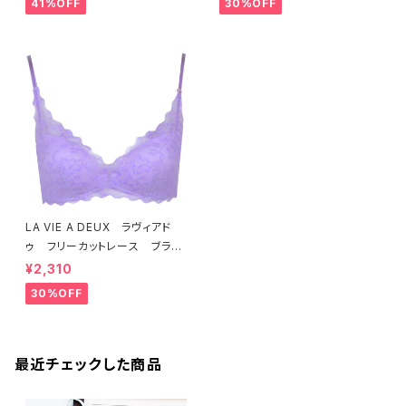
41%OFF
30%OFF
LA VIE A DEUX ラヴィアド
ゥ フリーカットレース ブラレ
ット ソフトブラ（ラベンダー）22
¥2,310
463 SALE 送料無料
30%OFF
最近チェックした商品