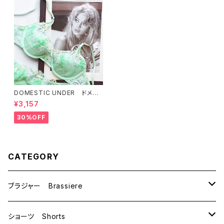
DOMESTIC UNDER ドメス
ティックアンダー インケミカル
¥3,157
レース ブラジャー ブラ （ラ
イトグリーン） D2242
30%OFF
CATEGORY
ブラジャー Brassiere
B70
ショーツ Shorts