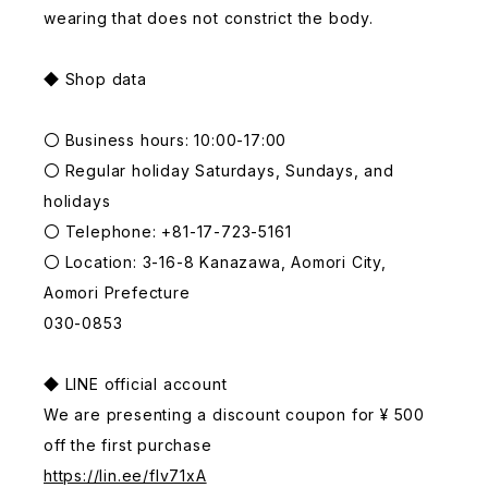
wearing that does not constrict the body.
◆ Shop data
〇 Business hours: 10:00-17:00
〇 Regular holiday Saturdays, Sundays, and
holidays
〇 Telephone: +81-17-723-5161
〇 Location: 3-16-8 Kanazawa, Aomori City,
Aomori Prefecture
030-0853
◆ LINE official account
We are presenting a discount coupon for ¥ 500
off the first purchase
https://lin.ee/fIv71xA