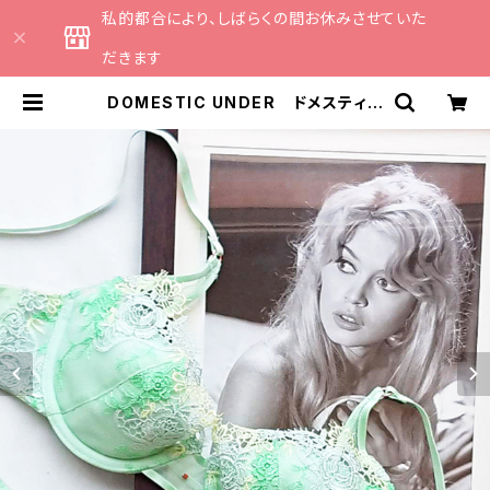
私的都合により、しばらくの間お休みさせていた
だきます
DOMESTIC UNDER ドメスティッ
クアンダー インケミカルレース ブ
ラジャー ブラ （ライトグリーン）
D2242 | CATHE 日本のランジェ
リーブランドのセレクトショップ