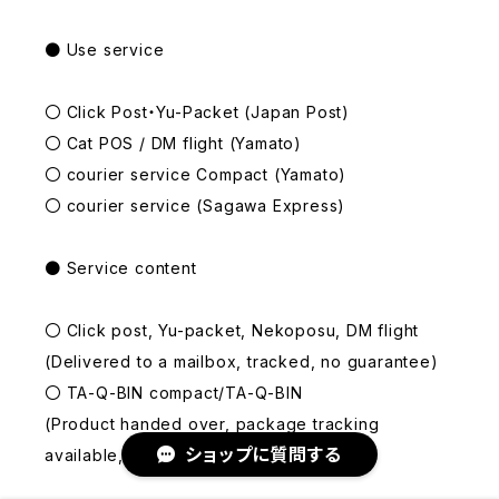
● Use service
〇 Click Post・Yu-Packet (Japan Post)
〇 Cat POS / DM flight (Yamato)
〇 courier service Compact (Yamato)
〇 courier service (Sagawa Express)
● Service content
〇 Click post, Yu-packet, Nekoposu, DM flight
(Delivered to a mailbox, tracked, no guarantee)
〇 TA-Q-BIN compact/TA-Q-BIN
(Product handed over, package tracking
ショップに質問する
available, guaranteed)