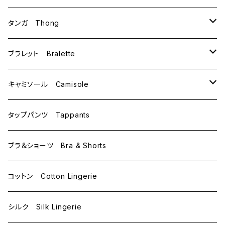
B75
M
タンガ Thong
C65
L
M
ブラレット Bralette
C70
M
キャミソール Camisole
C75
L
M
タップパンツ Tappants
D65
L
ブラ＆ショーツ Bra & Shorts
D70
コットン Cotton Lingerie
E70
シルク Silk Lingerie