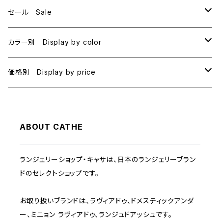
セール Sale
B70
カラー別 Display by color
B75
BLACK
価格別 Display by price
C65
PINK
~1000
ABOUT CATHE
C70
BEIGE
1000~
ランジェリーショップ・キャサは、日本のランジェリーブラン
C75
NAVY
2000~
ドのセレクトショップです。
D65
RED
3000~
お取り扱いブランドは、ラヴィアドゥ、ドメスティックアンダ
ー、ミニョン ラヴィアドゥ、ランジュドアッシュです。