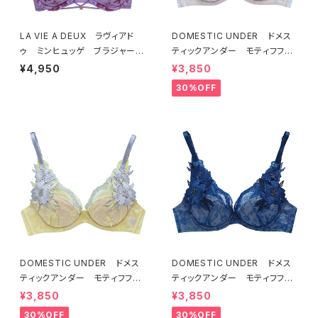
LA VIE A DEUX ラヴィアド
DOMESTIC UNDER ドメス
ゥ ミンヒュッゲ ブラジャー
ティックアンダー モティフフル
（ライラック）BRA LILAC 2249
ール ブラジャー（オフホワイ
¥4,950
¥3,850
7
ト）D2255
30%OFF
DOMESTIC UNDER ドメス
DOMESTIC UNDER ドメス
ティックアンダー モティフフル
ティックアンダー モティフフル
ール ブラジャー（レモネード）
ール ブラジャー（ブルー）D22
¥3,850
¥3,850
D2255 送料無料
55
30%OFF
30%OFF