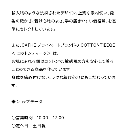
D70
BROWN
4000~
輸入物のような洗練されたデザイン、上質な素材使い、縫
E70
YELLOW
5000~
製の確かさ、着け心地のよさ、手の届きやすい価格帯、を基
準にセレクトしています。
M
WHITE
10000~
また、CATHE プライベートブランドの COTTONTIEEQE
＜ コットンティーク＞ は、
L
PURPLE
お肌にふれる側はコットンで、敏感肌の方も安心して着る
ことのできる商品を作っています。
BLUE
身体を締め付けない、ラクな着け心地にもこだわっていま
す。
ORANGE
◆ショップデータ
GREEN
〇営業時間 10:00 - 17:00
GRAY
〇定休日 土日祝