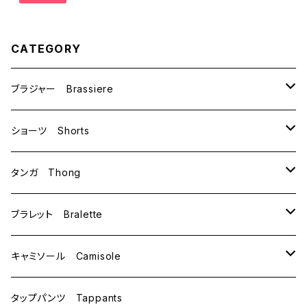
CATEGORY
ブラジャー Brassiere
B70
ショーツ Shorts
B75
M
タンガ Thong
C65
L
M
ブラレット Bralette
C70
M
キャミソール Camisole
C75
L
M
タップパンツ Tappants