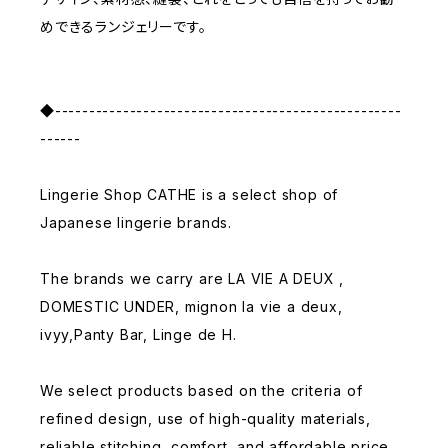
めできるランジェリーです。
◆---------------------------------------------------
------
Lingerie Shop CATHE is a select shop of
Japanese lingerie brands.
The brands we carry are LA VIE A DEUX ,
DOMESTIC UNDER, mignon la vie a deux,
ivyy,Panty Bar, Linge de H.
We select products based on the criteria of
refined design, use of high-quality materials,
reliable stitching, comfort, and affordable price