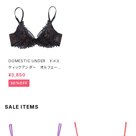
DOMESTIC UNDER ドメス
ティックアンダー オルフェーヴ
ル ブラジャー（ブラック）D225
¥3,850
4 送料無料
30%OFF
SALE ITEMS