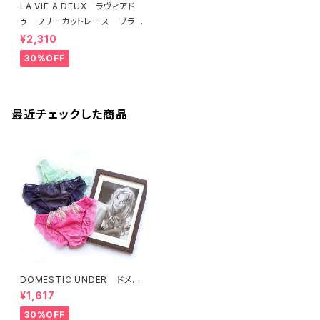
LA VIE A DEUX ラヴィアド
ゥ フリーカットレース ブラレ
ット ソフトブラ（ラベンダー）22
¥2,310
463 SALE 送料無料
30%OFF
最近チェックした商品
DOMESTIC UNDER ドメス
ティックアンダー インケミカル
¥1,617
レース ショーツ （全３色）
Mサイズ D6373 送料無料
30%OFF