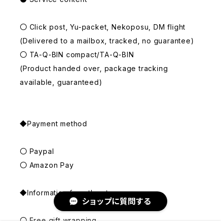
〇 Click post, Yu-packet, Nekoposu, DM flight
(Delivered to a mailbox, tracked, no guarantee)
〇 TA-Q-BIN compact/TA-Q-BIN
(Product handed over, package tracking
available, guaranteed)
◆Payment method
〇 Paypal
〇 Amazon Pay
◆Information from the store
ショップに質問する
〇 Free gift wrapping