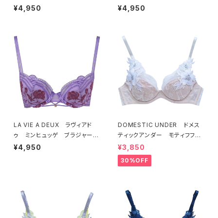
（ブラック）BRA BLACK 2249
（ヒュッゲオレンジ）BRA HYGG
¥4,950
¥4,950
7
E ORANGE 22497
LA VIE A DEUX ラヴィアド
DOMESTIC UNDER ドメス
ゥ ミンヒュッゲ ブラジャー
ティックアンダー モティフフル
（ライラック）BRA LILAC 2249
ール ブラジャー（オフホワイ
¥4,950
¥3,850
7
ト）D2255
30%OFF