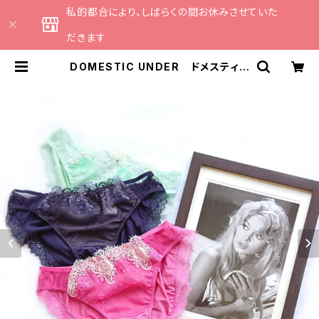
私的都合により、しばらくの間お休みさせていた
だきます
DOMESTIC UNDER ドメスティッ
クアンダー インケミカルレース シ
ョーツ （全３色） Mサイズ D637
3 送料無料 | CATHE 日本のラン
ジェリーブランドのセレクトショップ