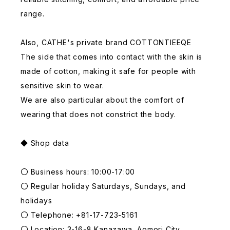
range.
Also, CATHE's private brand COTTONTIEEQE
The side that comes into contact with the skin is
made of cotton, making it safe for people with
sensitive skin to wear.
We are also particular about the comfort of
wearing that does not constrict the body.
◆ Shop data
〇 Business hours: 10:00-17:00
〇 Regular holiday Saturdays, Sundays, and
holidays
〇 Telephone: +81-17-723-5161
〇 Location: 3-16-8 Kanazawa, Aomori City,