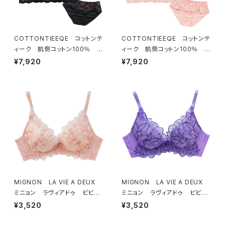
COTTONTIEEQE コットンテ
COTTONTIEEQE コットンテ
ィーク 肌側コットン100％ ソ
ィーク 肌側コットン100％ ソ
フトブラ ＆ ショーツセット（ブラ
フトブラ ＆ ショーツセット（ピー
¥7,920
¥7,920
ック）
チ）
MIGNON LA VIE A DEUX
MIGNON LA VIE A DEUX
ミニョン ラヴィアドゥ ビビア
ミニョン ラヴィアドゥ ビビア
ーナ ブラジャー（ピーチ）M20
ーナ ブラジャー（ヴィオレッタ）
¥3,520
¥3,520
06
M2006 送料無料