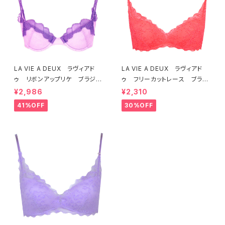
LA VIE A DEUX ラヴィアド
LA VIE A DEUX ラヴィアド
ゥ リボンアップリケ ブラジャ
ゥ フリーカットレース ブラレ
ー（ラベンダー） 22293 SA
ット ソフトブラ（トマトレッド）2
¥2,986
¥2,310
LE セール 送料無料
2457 SALE 送料無料
41%OFF
30%OFF