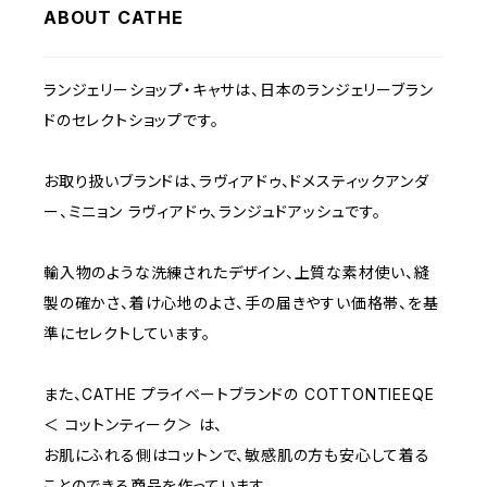
ABOUT CATHE
C70
BEIGE
1000~
ランジェリーショップ・キャサは、日本のランジェリーブラン
C75
NAVY
2000~
ドのセレクトショップです。
D65
RED
3000~
お取り扱いブランドは、ラヴィアドゥ、ドメスティックアンダ
ー、ミニョン ラヴィアドゥ、ランジュドアッシュです。
D70
BROWN
4000~
輸入物のような洗練されたデザイン、上質な素材使い、縫
E70
YELLOW
5000~
製の確かさ、着け心地のよさ、手の届きやすい価格帯、を基
準にセレクトしています。
M
WHITE
10000~
また、CATHE プライベートブランドの COTTONTIEEQE
＜ コットンティーク＞ は、
L
PURPLE
お肌にふれる側はコットンで、敏感肌の方も安心して着る
ことのできる商品を作っています。