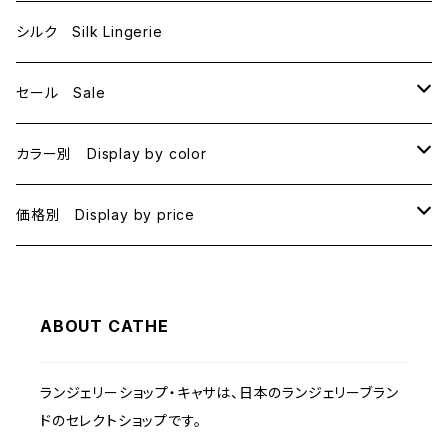
E70
シルク Silk Lingerie
セール Sale
B70
カラー別 Display by color
B75
BLACK
価格別 Display by price
C65
PINK
~1000
ABOUT CATHE
C70
BEIGE
1000~
ランジェリーショップ・キャサは、日本のランジェリーブラン
C75
NAVY
2000~
ドのセレクトショップです。