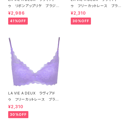
ゥ リボンアップリケ ブラジャ
ゥ フリーカットレース ブラレ
ー（ラベンダー） 22293 SA
ット ソフトブラ（トマトレッド）2
¥2,986
¥2,310
LE セール 送料無料
2457 SALE 送料無料
41%OFF
30%OFF
LA VIE A DEUX ラヴィアド
ゥ フリーカットレース ブラレ
ット ソフトブラ（ラベンダー）22
¥2,310
463 SALE 送料無料
30%OFF