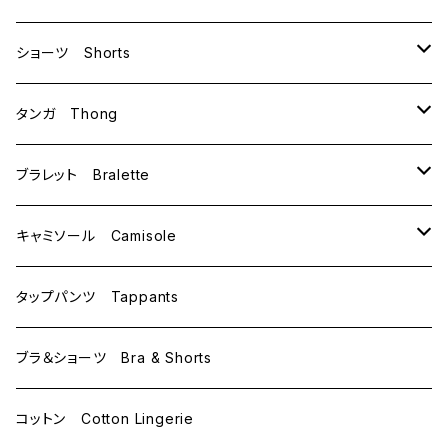
B70
ショーツ Shorts
B75
M
タンガ Thong
C65
L
M
ブラレット Bralette
C70
M
キャミソール Camisole
C75
L
M
タップパンツ Tappants
D65
L
ブラ＆ショーツ Bra & Shorts
D70
コットン Cotton Lingerie