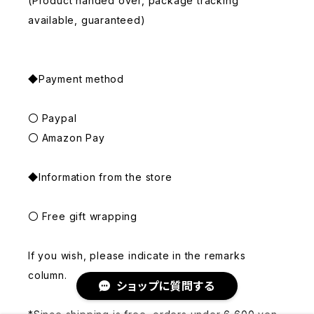
(Product handed over, package tracking
available, guaranteed)
◆Payment method
〇 Paypal
〇 Amazon Pay
◆Information from the store
〇 Free gift wrapping
If you wish, please indicate in the remarks
column.
ショップに質問する