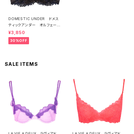
DOMESTIC UNDER ドメス
ティックアンダー オルフェーヴ
ル ブラジャー（ブラック）D225
¥3,850
4 送料無料
30%OFF
SALE ITEMS
LA VIE A DEUX ラヴィアド
LA VIE A DEUX ラヴィアド