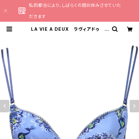
私的都合により、しばらくの間お休みさせていた
だきます
LA VIE A DEUX ラヴィアドゥ く
じゃくプリント ブラジャー ブラ
（サルビアブルー）22438 | CATHE
日本のランジェリーブランドのセレ
クトショップ