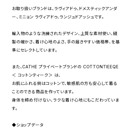
D65
RED
3000~
お取り扱いブランドは、ラヴィアドゥ、ドメスティックアンダ
ー、ミニョン ラヴィアドゥ、ランジュドアッシュです。
D70
BROWN
4000~
輸入物のような洗練されたデザイン、上質な素材使い、縫
E70
YELLOW
5000~
製の確かさ、着け心地のよさ、手の届きやすい価格帯、を基
準にセレクトしています。
M
WHITE
10000~
また、CATHE プライベートブランドの COTTONTIEEQE
＜ コットンティーク＞ は、
L
PURPLE
お肌にふれる側はコットンで、敏感肌の方も安心して着る
ことのできる商品を作っています。
BLUE
身体を締め付けない、ラクな着け心地にもこだわっていま
す。
ORANGE
◆ショップデータ
GREEN