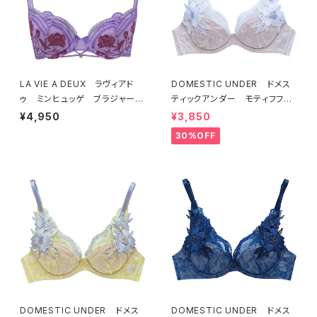
LA VIE A DEUX ラヴィアド
DOMESTIC UNDER ドメス
ゥ ミンヒュッゲ ブラジャー
ティックアンダー モティフフル
（ライラック）BRA LILAC 2249
ール ブラジャー（オフホワイ
¥4,950
¥3,850
7
ト）D2255
30%OFF
DOMESTIC UNDER ドメス
DOMESTIC UNDER ドメス